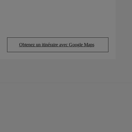
Obtenez un itinéraire avec Google Maps
(Opens in new tab)
Découvrez d'autres véhicules d'occasion
similaires
Découvrez ces véhicules