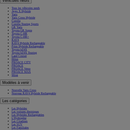
8 Véhicules similaires
POST https://usc-webcomponents.toyota-europe.com/v1/used-stock-cars/fr/fr?
brand=toyota&uscContext=used&uscEnv=production&vehicleForSaleId=ebcda9d1-c539-4265-bb41-
fd40923c83d9
Modèles
Modèles
Véhicules neufs
Tous les véhicules neufs
Aygo X Hybride
Yaris