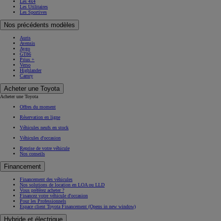
Yaris Cross Hybride
Corolla
Corolla Touring Sports
GR Yaris
Toyota GR Supra
Toyota C-HR
Toyota C-HR+
RAV4
RAV4 Hybride Rechargeable
Prius Hybride Rechargeable
Toyota bZ4X
Toyota bZ4X Touring
Land Cruiser
Hilux
PROACE CITY
PROACE
PROACE Verso
PROACE MAX
Mirai
Modèles à venir
Nouvelle Yaris Cross
Nouveau RAV4 Hybride Rechargeable
Les catégories
Les Hybrides
Les voitures électriques
Les Hybrides Rechargeables
L'Hydrogène
Les Citadines
Les SUV
Les Familiales
Les 4x4
Les Utilitaires
Les Sportives