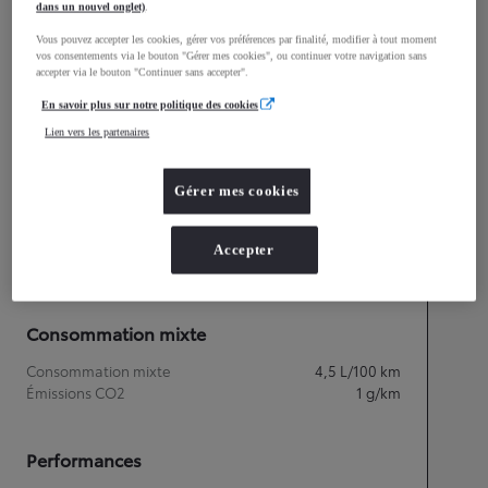
mm
dans un nouvel onglet)
.
1 435
Hauteur
Vous pouvez accepter les cookies, gérer vos préférences par finalité, modifier à tout moment
vos consentements via le bouton "Gérer mes cookies", ou continuer votre navigation sans
accepter via le bouton "Continuer sans accepter".
Longueur
4 370
mm
En savoir plus sur notre politique des cookies
Lien vers les partenaires
Gérer mes cookies
Accepter
Consommation mixte
Consommation mixte
4,5
L/100 km
Émissions CO2
1
g/km
Performances