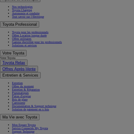
Nos précédents modèles
Auris
Avensis
Aygo
GT86
Prius +
Verso
Highlander
Camry
Acheter une Toyota
Acheter une Toyota
Offres du moment
Réservation en ligne
Véhicules neufs en stock
Véhicules d'occasion
Reprise de votre véhicule
Nos conseils
Financement
Financement des véhicules
Nos solutions de location en LOA ou LLD
Vous préférez acheter ?
Financez votre véhicule d'occasion
Pour les Professionnels
Espace client Toyota Financement
(Opens in new window)
Hybride et électrique
Nos technologies
Toyota Charging
Autonomie et conduite