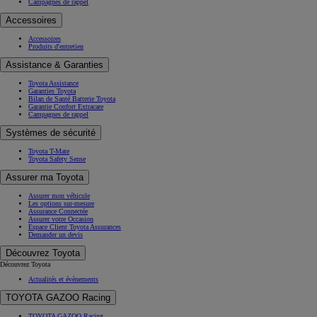
Tout savoir sur l’électrique
Toyota Professional
Toyota pour les professionnels
Offres Location longue durée
Offres utilitaires
Gamme électrifiée pour les professionnels
Solutions et services
Votre Toyota
Votre Toyota
Toyota Relax
Offres Après-Vente
Entretien & Services
Entretien
Offres du moment
Entretien & Réparation
Pneumatiques
Pièces d'origine
Bris de glace
Carrosserie
Documentation & Support technique
Solution de paiement en x fois
Ma Vie avec Toyota
Mon Espace Toyota
Service Connectés My Toyota
Support Technique
Campagnes de rappel
Accessoires