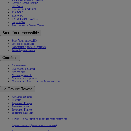
Accessoires
Produits d'entretien
Assistance & Garanties
Toyota Assistance
Garanties Toyota
Bilan de Santé Batterie Toyota
Garantie Confort Extracare
Campagnes de rappel
Systèmes de sécurité
Toyota T-Mate
Toyota Safety Sense
Assurer ma Toyota
Assurer mon véhicule
Les options sur-mesure
Assurance Connectée
Assurer votre Occasion
Espace Client Toyota Assurances
Demander un devis
Découvrez Toyota
Découvrez Toyota
Actualités et évènements
TOYOTA GAZOO Racing
TOYOTA GAZOO Racing
Gamme Gazoo Racing
GR Yaris
Finition GR SPORT
FIA WRC