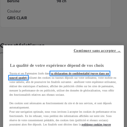
Berline
98 ch
Couleur
GRIS CLAIR
Caractéristiques
Continuer sans accepter →
Caractéristiques
La qualité de votre expérience dépend de vos choix
Toyota et ses Partenaires listés dans
sa déclaration de confidentialité (ouvre dans un
Dimensions & Carrosserie
nouvel onglet)
utilisent des cookies ou traceurs déposés sur votre ordinateur, votre mobile ou
votre tablette, afin de poursuivre les finalités suivantes : améliorer votre expérience utilisateur,
réaliser des statistiques d’audience, afficher des publicités ciblées sur les sites de partenaires,
Portes
5
mesurer la performance de ces publicités, utiliser des données de géolocalisation, vous offrir
Places
5
des fonctionnalités relatives aux réseaux sociaux.
Des cookies sont nécessaires au fonctionnement du site et de nos services, et sont déposés
automatiquement.
Pour une navigation optimale, nous vous invitons à accepter les cookies de performance et/ou
fonctionnels. En les refusant, vous perdriez des informations affichées sur notre site. Sous
réserve de votre consentement préalable, des cookies tiers (publicité et réseaux sociaux)
pourraient alors être déposés. Les finalités sont décrites dans la
politique cookies (ouvre