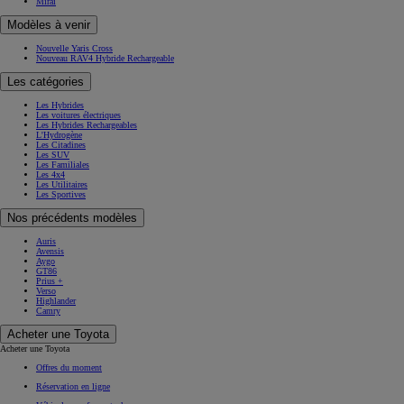
Mirai
Modèles à venir
Nouvelle Yaris Cross
Nouveau RAV4 Hybride Rechargeable
Les catégories
Les Hybrides
Les voitures électriques
Les Hybrides Rechargeables
L'Hydrogène
Les Citadines
Les SUV
Les Familiales
Les 4x4
Les Utilitaires
Les Sportives
Nos précédents modèles
Auris
Avensis
Aygo
GT86
Prius +
Verso
Highlander
Camry
Acheter une Toyota
Acheter une Toyota
Offres du moment
Réservation en ligne