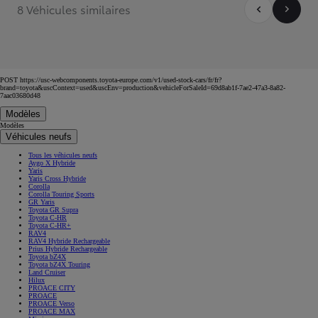
8 Véhicules similaires
POST https://usc-webcomponents.toyota-europe.com/v1/used-stock-cars/fr/fr?
brand=toyota&uscContext=used&uscEnv=production&vehicleForSaleId=69d8ab1f-7ae2-47a3-8a82-
7aac03680d48
Modèles
Modèles
Véhicules neufs
Tous les véhicules neufs
Aygo X Hybride
Yaris
Yaris Cross Hybride
Corolla
Corolla Touring Sports
GR Yaris
Toyota GR Supra
Toyota C-HR
Toyota C-HR+
RAV4
RAV4 Hybride Rechargeable
Prius Hybride Rechargeable
Toyota bZ4X
Toyota bZ4X Touring
Land Cruiser
Hilux
PROACE CITY
PROACE
PROACE Verso
PROACE MAX