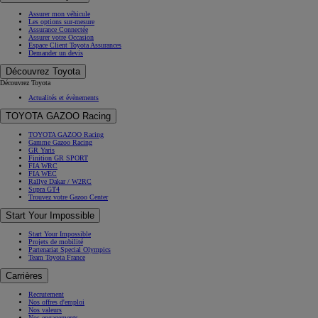
Assurer mon véhicule
Les options sur-mesure
Assurance Connectée
Assurer votre Occasion
Espace Client Toyota Assurances
Demander un devis
Découvrez Toyota
Découvrez Toyota
Actualités et évènements
TOYOTA GAZOO Racing
TOYOTA GAZOO Racing
Gamme Gazoo Racing
GR Yaris
Finition GR SPORT
FIA WRC
FIA WEC
Rallye Dakar / W2RC
Supra GT4
Trouvez votre Gazoo Center
Start Your Impossible
Start Your Impossible
Projets de mobilité
Partenariat Special Olympics
Team Toyota France
Carrières
Recrutement
Nos offres d'emploi
Nos valeurs
Nos engagements