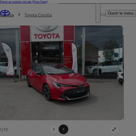
Passer au contenu suivant
(Press Enter)
DEALER NAME
Vous êtes ici
:
Ouvrir le menu
Trouvez un partenaire Toyota
Corolla
Toyota Corolla
1/19