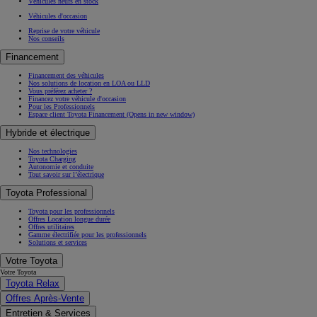
Véhicules neufs en stock
Véhicules d'occasion
Reprise de votre véhicule
Nos conseils
Financement
Financement des véhicules
Nos solutions de location en LOA ou LLD
Vous préférez acheter ?
Financez votre véhicule d'occasion
Pour les Professionnels
Espace client Toyota Financement
(Opens in new window)
Hybride et électrique
Nos technologies
Toyota Charging
Autonomie et conduite
Tout savoir sur l’électrique
Toyota Professional
Toyota pour les professionnels
Offres Location longue durée
Offres utilitaires
Gamme électrifiée pour les professionnels
Solutions et services
Votre Toyota
Votre Toyota
Toyota Relax
Offres Après-Vente
Entretien & Services