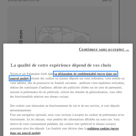
mm
1 435
Hauteur
Continuer sans accepter →
Longueur
4 370
mm
La qualité de votre expérience dépend de vos choix
Toyota et ses Partenaires listés dans
sa déclaration de confidentialité (ouvre dans un
nouvel onglet)
utilisent des cookies ou traceurs déposés sur votre ordinateur, votre mobile ou
votre tablette, afin de poursuivre les finalités suivantes : améliorer votre expérience utilisateur,
réaliser des statistiques d’audience, afficher des publicités ciblées sur les sites de partenaires,
mesurer la performance de ces publicités, utiliser des données de géolocalisation, vous offrir
des fonctionnalités relatives aux réseaux sociaux.
Largeur
1 790
mm
Des cookies sont nécessaires au fonctionnement du site et de nos services, et sont déposés
automatiquement.
Pour une navigation optimale, nous vous invitons à accepter les cookies de performance et/ou
fonctionnels. En les refusant, vous perdriez des informations affichées sur notre site. Sous
réserve de votre consentement préalable, des cookies tiers (publicité et réseaux sociaux)
pourraient alors être déposés. Les finalités sont décrites dans la
politique cookies (ouvre
Consommation mixte
dans un nouvel onglet)
.