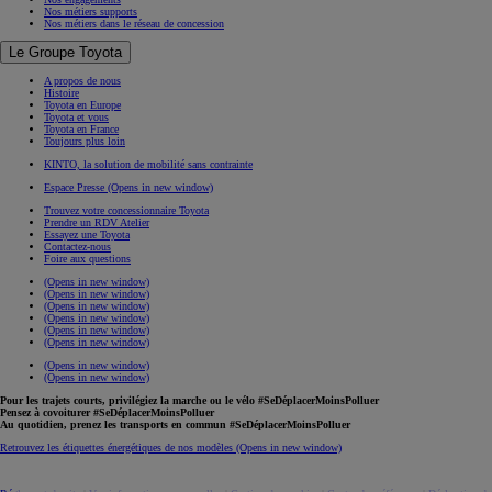
Nos métiers supports
Nos métiers dans le réseau de concession
Le Groupe Toyota
A propos de nous
Histoire
Toyota en Europe
Toyota et vous
Toyota en France
Toujours plus loin
KINTO, la solution de mobilité sans contrainte
Espace Presse
(Opens in new window)
Trouvez votre concessionnaire Toyota
Prendre un RDV Atelier
Essayez une Toyota
Contactez-nous
Foire aux questions
(Opens in new window)
(Opens in new window)
(Opens in new window)
(Opens in new window)
(Opens in new window)
(Opens in new window)
(Opens in new window)
(Opens in new window)
Pour les trajets courts, privilégiez la marche ou le vélo #SeDéplacerMoinsPolluer
Pensez à covoiturer #SeDéplacerMoinsPolluer
Au quotidien, prenez les transports en commun #SeDéplacerMoinsPolluer
Retrouvez les étiquettes énergétiques de nos modèles
(Opens in new window)