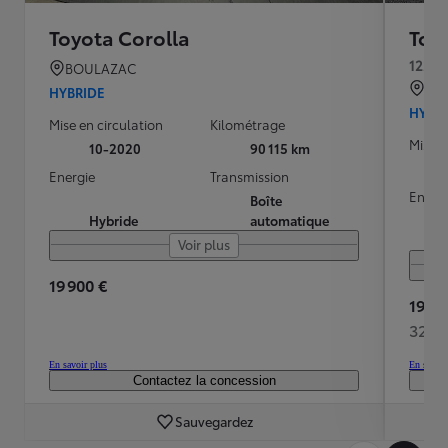
Toyota Corolla
Toy
122h 
BOULAZAC
SA
HYBRIDE
HYBR
Mise en circulation
Kilométrage
Mise e
10-2020
90 115 km
Energie
Transmission
Energ
Boîte
Hybride
automatique
Voir plus
19 900 €
19 99
326 
En savoir plus
En savoir
Contactez la concession
Sauvegardez