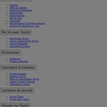
Entretien
Offres du moment
Entretien & Réparation
Pneumatiques
Pièces d'origine
Bris de glace
Carrosserie
Documentation & Support technique
Solution de paiement en x fois
Ma Vie avec Toyota
Mon Espace Toyota
Service Connectés My Toyota
Support Technique
Campagnes de rappel
Accessoires
Accessoires
Produits d'entretien
Assistance & Garanties
Toyota Assistance
Garanties Toyota
Bilan de Santé Batterie Toyota
Garantie Confort Extracare
Campagnes de rappel
Systèmes de sécurité
Toyota T-Mate
Toyota Safety Sense
Assurer ma Toyota