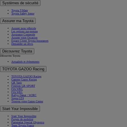
Campagnes de rappel
Systèmes de sécurité
Toyota T-Mate
Toyota Safety Sense
Assurer ma Toyota
Assurer mon véhicule
Les options sur-mesure
Assurance Connectée
Assurer votre Occasion
Espace Client Toyota Assurances
Demander un devis
Découvrez Toyota
Découvrez Toyota
Actualités et évènements
TOYOTA GAZOO Racing
TOYOTA GAZOO Racing
Gamme Gazoo Racing
GR Yaris
Finition GR SPORT
FIA WRC
FIA WEC
Rallye Dakar / W2RC
Supra GT4
Trouvez votre Gazoo Center
Start Your Impossible
Start Your Impossible
Projets de mobilité