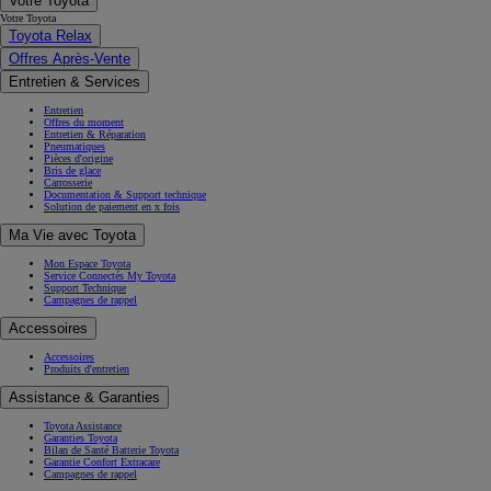
Votre Toyota
Votre Toyota
Toyota Relax
Offres Après-Vente
Entretien & Services
Entretien
Offres du moment
Entretien & Réparation
Pneumatiques
Pièces d'origine
Bris de glace
Carrosserie
Documentation & Support technique
Solution de paiement en x fois
Ma Vie avec Toyota
Mon Espace Toyota
Service Connectés My Toyota
Support Technique
Campagnes de rappel
Accessoires
Accessoires
Produits d'entretien
Assistance & Garanties
Toyota Assistance
Garanties Toyota
Bilan de Santé Batterie Toyota
Garantie Confort Extracare