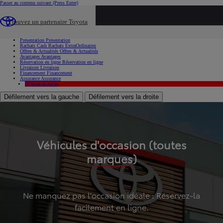
Passer au contenu suivant
(Press Enter)
...
Trouvez un partenaire Toyota
Voiture d'occasion
Présentation
Présentation
Rachats Cash
Rachats ExtraOrdinaires
Offres & Actualités
Offres & Actualités
Avantages
Avantages
Réservation en ligne
Réservation en ligne
Livraison
Livraison
Financement
Financement
Assurance
Assurance
Hybride
Hybride
Défilement vers la gauche
Défilement vers la droite
Véhicules d'occasion (toutes
marques)
Ne manquez pas l'occasion idéale : Réservez-la
facilement en ligne.