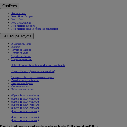
Partenariat Special Olympics
Team Toyota France
Carrières
Recrutement
Nos offres d'emploi
Nos valeurs
Nos engagements
Nos métiers supports
Nos métiers dans le réseau de concession
Le Groupe Toyota
A propos de nous
Histoire
Toyota en Europe
Toyota et vous
Toyota en France
Toujours plus loin
KINTO, la solution de mobilité sans contrainte
Espace Presse
(Opens in new window)
Trouvez votre concessionnaire Toyota
Prendre un RDV Atelier
Essayez une Toyota
Contactez-nous
Foire aux questions
(Opens in new window)
(Opens in new window)
(Opens in new window)
(Opens in new window)
(Opens in new window)
(Opens in new window)
(Opens in new window)
(Opens in new window)