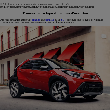
Nous tentons de résoudre cet incident dès que possible. Merci de rafraichir la page ou de réessayer
ultérieurement.
(G-503)
Trouvez votre type de voiture d’occasion
Que vous souhaitiez acheter une
citadine
, une
familiale
ou un
SUV
, retrouvez tous les types de véhicules
d’occasion en vente dans notre réseau de concessions et réservables en ligne.