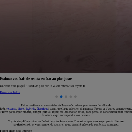
e remise en état au plus juste
Réservez en ligne v
000€ de plus que la valeur estimée sur toyota.fr
Réservez en ligne
Faites confiance au savoir-faire de Toyota Occasions pour trouver le véhicule
idéal (
essence
,
diesel
,
hybride
,
électrique
) parmi une large sélection d’annonces Toyota et d’autres constructeurs.
Filtrez par marque/modèle, budget (prix ou loyer) ou localisation (ville, code postal et concession) pour trouver
le véhicule qui correspond à vos besoins.
Toyota simplifie et sécurise l'achat de votre future auto d'occasion, que vous soyez
particulier ou
professionnel
, et vous permet de rouler en toute sérénité grâce à de nombreux avantages.
Une erreur est survenue. Nous vous invitons à réessayer ultérieurement.