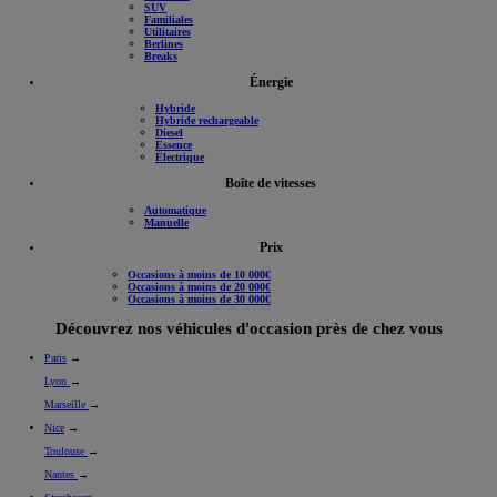
Citadines
SUV
Familiales
Utilitaires
Berlines
Breaks
Énergie
Hybride
Hybride rechargeable
Diesel
Essence
Électrique
Boîte de vitesses
Automatique
Manuelle
Prix
Occasions à moins de 10 000€
Occasions à moins de 20 000€
Occasions à moins de 30 000€
Découvrez nos véhicules d'occasion près de chez vous
Paris
→
Lyon
→
Marseille
→
Nice
→
Toulouse
→
Nantes
→