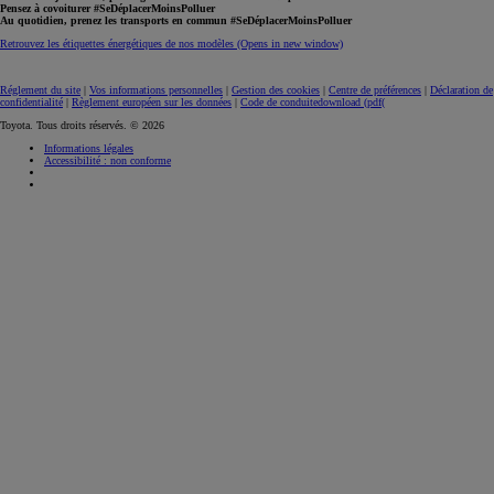
Pour les trajets courts, privilégiez la marche ou le vélo #SeDéplacerMoinsPolluer
Pensez à covoiturer #SeDéplacerMoinsPolluer
Au quotidien, prenez les transports en commun #SeDéplacerMoinsPolluer
Retrouvez les étiquettes énergétiques de nos modèles
(Opens in new window)
Réglement du site
|
Vos informations personnelles
|
Gestion des cookies
|
Centre de préférences
|
Déclaration de
confidentialité
|
Règlement européen sur les données
|
Code de conduite
download (pdf(
Toyota. Tous droits réservés. © 2026
Informations légales
Accessibilité : non conforme