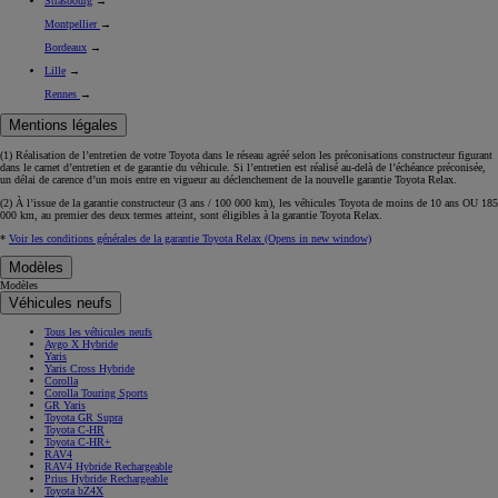
Strasbourg
→
Montpellier
→
Bordeaux
→
Lille
→
Rennes
→
Mentions légales
(1) Réalisation de l’entretien de votre Toyota dans le réseau agréé selon les préconisations constructeur figurant
dans le carnet d’entretien et de garantie du véhicule. Si l’entretien est réalisé
au-delà de l’échéance
préconisée,
un délai de carence d’un mois
entre en vigueur au déclenchement de la nouvelle garantie Toyota Relax.
(2) À l’issue de la garantie constructeur (3 ans / 100 000 km), les véhicules Toyota de moins de 10 ans
OU
185
000 km, au premier des deux termes atteint, sont éligibles à la garantie Toyota Relax.
*
Voir les conditions générales de la garantie Toyota Relax
(Opens in new window)
Modèles
Modèles
Véhicules neufs
Tous les véhicules neufs
Aygo X Hybride
Yaris
Yaris Cross Hybride
Corolla
Corolla Touring Sports
GR Yaris
Toyota GR Supra
Toyota C-HR
Toyota C-HR+
RAV4
RAV4 Hybride Rechargeable
Prius Hybride Rechargeable