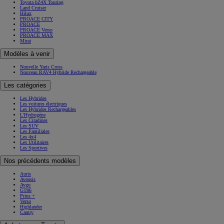
Toyota bZ4X
Toyota bZ4X Touring
Land Cruiser
Hilux
PROACE CITY
PROACE
PROACE Verso
PROACE MAX
Mirai
Modèles à venir
Nouvelle Yaris Cross
Nouveau RAV4 Hybride Rechargeable
Les catégories
Les Hybrides
Les voitures électriques
Les Hybrides Rechargeables
L'Hydrogène
Les Citadines
Les SUV
Les Familiales
Les 4x4
Les Utilitaires
Les Sportives
Nos précédents modèles
Auris
Avensis
Aygo
GT86
Prius +
Verso
Highlander
Camry