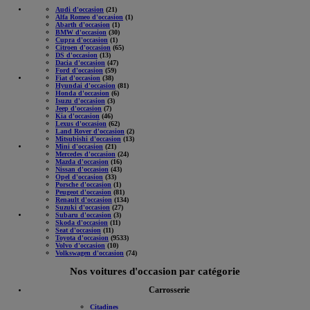
Nos voitures d'occasion par marque
Audi d'occasion
(21)
Alfa Romeo d'occasion
(1)
Abarth d'occasion
(1)
BMW d'occasion
(30)
Cupra d'occasion
(1)
Citroen d'occasion
(65)
DS d'occasion
(13)
Dacia d'occasion
(47)
Ford d'occasion
(59)
Fiat d'occasion
(38)
Hyundai d'occasion
(81)
Honda d'occasion
(6)
Isuzu d'occasion
(3)
Jeep d'occasion
(7)
Kia d'occasion
(46)
Lexus d'occasion
(62)
Land Rover d'occasion
(2)
Mitsubishi d'occasion
(13)
Mini d'occasion
(21)
Mercedes d'occasion
(24)
Mazda d'occasion
(16)
Nissan d'occasion
(43)
Opel d'occasion
(33)
Porsche d'occasion
(1)
Peugeot d'occasion
(81)
Renault d'occasion
(134)
Suzuki d'occasion
(27)
Subaru d'occasion
(3)
Skoda d'occasion
(11)
Seat d'occasion
(11)
Toyota d'occasion
(9533)
Volvo d'occasion
(10)
Volkswagen d'occasion
(74)
Nos voitures d'occasion par catégorie
Carrosserie