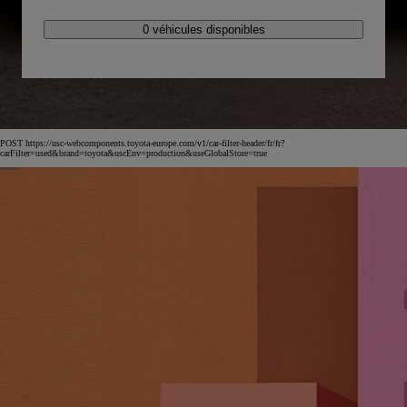
0 véhicules disponibles
POST https://usc-webcomponents.toyota-europe.com/v1/car-filter-header/fr/fr?
carFilter=used&brand=toyota&uscEnv=production&useGlobalStore=true