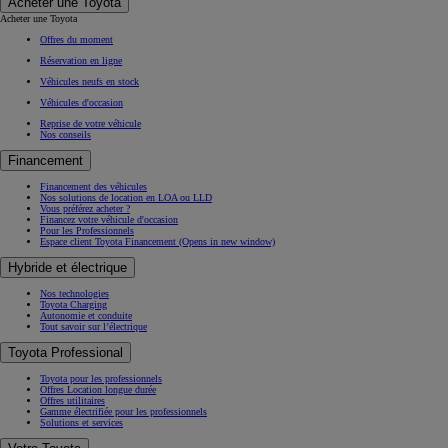
Acheter une Toyota
Acheter une Toyota
Offres du moment
Réservation en ligne
Véhicules neufs en stock
Véhicules d'occasion
Reprise de votre véhicule
Nos conseils
Financement
Financement des véhicules
Nos solutions de location en LOA ou LLD
Vous préférez acheter ?
Financez votre véhicule d'occasion
Pour les Professionnels
Espace client Toyota Financement
(Opens in new window)
Hybride et électrique
Nos technologies
Toyota Charging
Autonomie et conduite
Tout savoir sur l’électrique
Toyota Professional
Toyota pour les professionnels
Offres Location longue durée
Offres utilitaires
Gamme électrifiée pour les professionnels
Solutions et services