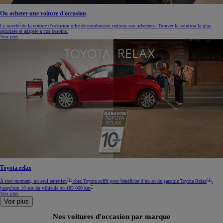
Ou acheter une voiture d'occasion
Le marché de la voiture d’occasion offre de nombreuses options aux acheteurs. Trouver la solution la plus
sécurisée et adaptée à vos besoins.
Voir plus
Toyota relax
(1)
(2)
À tout moment, un seul entretien
chez Toyota suffit pour bénéficier d’un an de garantie Toyota Relax
,
*
jusqu’aux 10 ans du véhicule ou 185 000 km
Voir plus
Voir plus