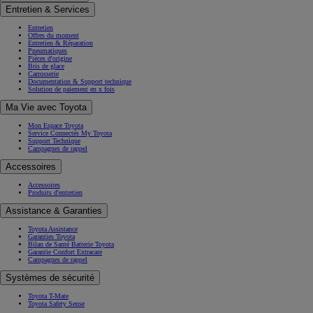
Entretien & Services
Entretien
Offres du moment
Entretien & Réparation
Pneumatiques
Pièces d'origine
Bris de glace
Carrosserie
Documentation & Support technique
Solution de paiement en x fois
Ma Vie avec Toyota
Mon Espace Toyota
Service Connectés My Toyota
Support Technique
Campagnes de rappel
Accessoires
Accessoires
Produits d'entretien
Assistance & Garanties
Toyota Assistance
Garanties Toyota
Bilan de Santé Batterie Toyota
Garantie Confort Extracare
Campagnes de rappel
Systèmes de sécurité
Toyota T-Mate
Toyota Safety Sense