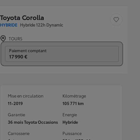
Toyota Corolla
Sauvegarder le véh
HYBRIDE
Hybride 122h Dynamic
TOURS
Prix mensuel
Paiement comptant
17 990 €
Mise en circulation
Kilométrage
11-2019
105 771 km
Garantie
Energie
36 mois Toyota Occasions
Hybride
Carrosserie
Puissance