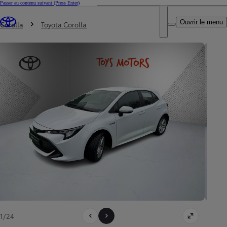
Passer au contenu suivant
(Press Enter)
DEALER NAME
Vous êtes ici
:
Ouvrir le menu
Trouvez un partenaire Toyota
Corolla
Toyota Corolla
1/24