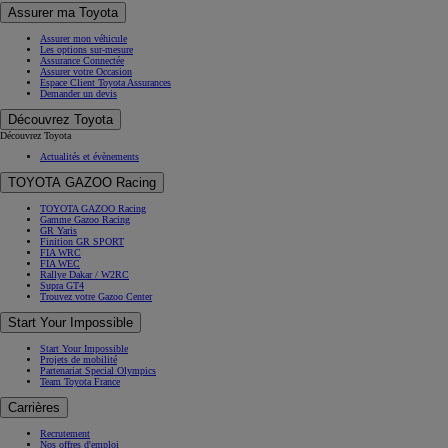
Assurer ma Toyota
Assurer mon véhicule
Les options sur-mesure
Assurance Connectée
Assurer votre Occasion
Espace Client Toyota Assurances
Demander un devis
Découvrez Toyota
Découvrez Toyota
Actualités et évènements
TOYOTA GAZOO Racing
TOYOTA GAZOO Racing
Gamme Gazoo Racing
GR Yaris
Finition GR SPORT
FIA WRC
FIA WEC
Rallye Dakar / W2RC
Supra GT4
Trouvez votre Gazoo Center
Start Your Impossible
Start Your Impossible
Projets de mobilité
Partenariat Special Olympics
Team Toyota France
Carrières
Recrutement
Nos offres d'emploi