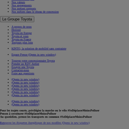
Nos valeurs
Nos engagements
Nos métiers supports
Nos métiers dans le réseau de concession
Le Groupe Toyota
A propos de nous
Histoire
Toyota en Europe
Toyota et vous
Toyota en France
Toujours plus loin
KINTO, la solution de mobilité sans contrainte
Espace Presse
(Opens in new window)
Trouvez votre concessionnaire Toyota
Prendre un RDV Atelier
Essayez une Toyota
Contactez-nous
Foire aux questions
(Opens in new window)
(Opens in new window)
(Opens in new window)
(Opens in new window)
(Opens in new window)
(Opens in new window)
(Opens in new window)
(Opens in new window)
Pour les trajets courts, privilégiez la marche ou le vélo #SeDéplacerMoinsPolluer
Pensez à covoiturer #SeDéplacerMoinsPolluer
Au quotidien, prenez les transports en commun #SeDéplacerMoinsPolluer
Retrouvez les étiquettes énergétiques de nos modèles
(Opens in new window)