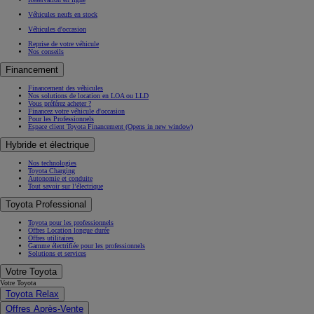
Véhicules neufs en stock
Véhicules d'occasion
Reprise de votre véhicule
Nos conseils
Financement
Financement des véhicules
Nos solutions de location en LOA ou LLD
Vous préférez acheter ?
Financez votre véhicule d'occasion
Pour les Professionnels
Espace client Toyota Financement
(Opens in new window)
Hybride et électrique
Nos technologies
Toyota Charging
Autonomie et conduite
Tout savoir sur l’électrique
Toyota Professional
Toyota pour les professionnels
Offres Location longue durée
Offres utilitaires
Gamme électrifiée pour les professionnels
Solutions et services
Votre Toyota
Votre Toyota
Toyota Relax
Offres Après-Vente