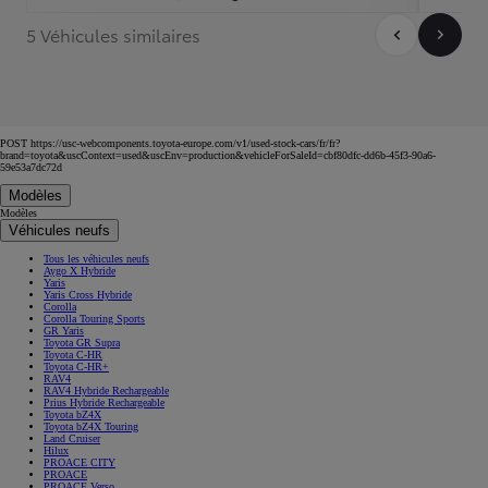
5 Véhicules similaires
POST https://usc-webcomponents.toyota-europe.com/v1/used-stock-cars/fr/fr?
brand=toyota&uscContext=used&uscEnv=production&vehicleForSaleId=cbf80dfc-dd6b-45f3-90a6-
59e53a7dc72d
Modèles
Modèles
Véhicules neufs
Tous les véhicules neufs
Aygo X Hybride
Yaris
Yaris Cross Hybride
Corolla
Corolla Touring Sports
GR Yaris
Toyota GR Supra
Toyota C-HR
Toyota C-HR+
RAV4
RAV4 Hybride Rechargeable
Prius Hybride Rechargeable
Toyota bZ4X
Toyota bZ4X Touring
Land Cruiser
Hilux
PROACE CITY
PROACE
PROACE Verso