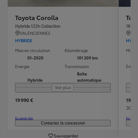
Toyota Corolla
Toy
Hybride 122h Collection
184h C
VALENCIENNES
Rom
HYBRIDE
HYBR
Mise en circulation
Kilométrage
Mise e
01-2020
101 309 km
Energie
Transmission
Energ
Boîte
Hybride
automatique
Voir plus
19 990 €
19 29
307 
En savoir plus
En savoir
Contactez la concession
Sauvegardez