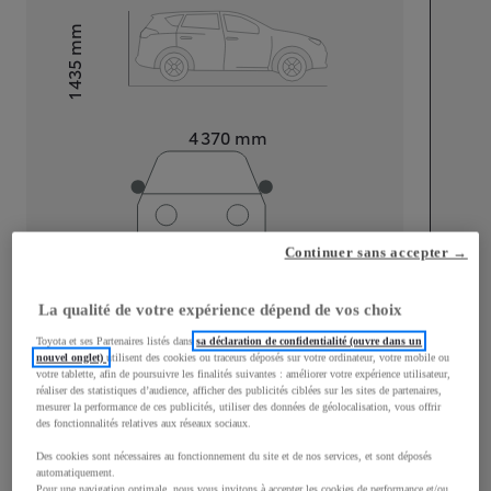
mm
1 435
Hauteur
Longueur
4 370
mm
Continuer sans accepter →
Largeur
1 790
mm
La qualité de votre expérience dépend de vos choix
Toyota et ses Partenaires listés dans
sa déclaration de confidentialité (ouvre dans un
nouvel onglet)
utilisent des cookies ou traceurs déposés sur votre ordinateur, votre mobile ou
votre tablette, afin de poursuivre les finalités suivantes : améliorer votre expérience utilisateur,
réaliser des statistiques d’audience, afficher des publicités ciblées sur les sites de partenaires,
Consommation mixte
mesurer la performance de ces publicités, utiliser des données de géolocalisation, vous offrir
des fonctionnalités relatives aux réseaux sociaux.
Consommation mixte
3,3
L/100 km
Émissions CO2
101
g/km
Des cookies sont nécessaires au fonctionnement du site et de nos services, et sont déposés
automatiquement.
Pour une navigation optimale, nous vous invitons à accepter les cookies de performance et/ou