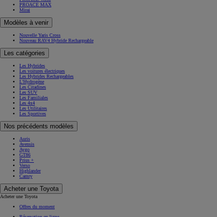
PROACE MAX
Mirai
Modèles à venir
Nouvelle Yaris Cross
Nouveau RAV4 Hybride Rechargeable
Les catégories
Les Hybrides
Les voitures électriques
Les Hybrides Rechargeables
L'Hydrogène
Les Citadines
Les SUV
Les Familiales
Les 4x4
Les Utilitaires
Les Sportives
Nos précédents modèles
Auris
Avensis
Aygo
GT86
Prius +
Verso
Highlander
Camry
Acheter une Toyota
Acheter une Toyota
Offres du moment
Réservation en ligne