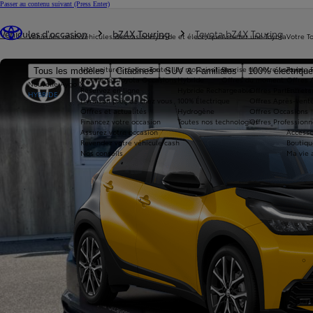
Passer au contenu suivant
(Press Enter)
Vous êtes ici
:
Véhicules d'occasion
bZ4X Touring
Toyota bZ4X Touring
Véhicules neufs
Véhicules d'occasion
Hybride et électrique
Acheter une Toyota
Votre T
Nos voitures d'occasion
Toutes les motorisations
Reprise de votre voiture
Toyota 
Tous les modèles
Citadines
SUV & Familiales
100% électriqu
Avantages Toyota Occasions
Hybride
Offres du moment
Offres 
Nouvelle Aygo X
Réservez en ligne
Hybride Rechargeable
Offres Particuliers
Entrete
HYBRIDE
Livraison près de chez vous
100% Électrique
Offres Après-vente
Offres et actualités
Hydrogène
Offres Occasions
Financez votre occasion
Toutes nos technologies
Offres Professionn
Assurez votre occasion
Accesso
Revendez votre véhicule cash
Boutiqu
Nos conseils
Ma vie 