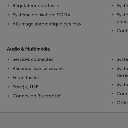
Régulateur de vitesse
Systè
Système de fixation ISOFIX
Systè
pneu
Allumage automatique des feux
Contr
Audio & Multimédia
Services connectés
Syst
Reconnaissance vocale
Syst
TOYOTA C-HR
HYBRIDE OU HYBRIDE RECHARGEABLE
Terre
Écran tactile
Disponible rapidement
Syst
Prise(s) USB
Conne
Connexion Bluetooth®
Ordi