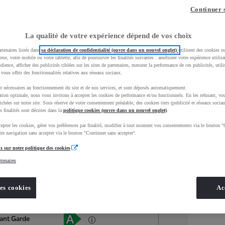
Continuer 
La qualité de votre expérience dépend de vos choix
rtenaires listés dans
sa déclaration de confidentialité (ouvre dans un nouvel onglet)
utilisent des cookies o
teur, votre mobile ou votre tablette, afin de poursuivre les finalités suivantes : améliorer votre expérience utilisat
udience, afficher des publicités ciblées sur les sites de partenaires, mesurer la performance de ces publicités, util
 vous offrir des fonctionnalités relatives aux réseaux sociaux.
t nécessaires au fonctionnement du site et de nos services, et sont déposés automatiquement.
tion optimale, nous vous invitons à accepter les cookies de performance et/ou fonctionnels. En les refusant, vou
ichées sur notre site. Sous réserve de votre consentement préalable, des cookies tiers (publicité et réseaux sociau
s finalités sont décrites dans la
politique cookies (ouvre dans un nouvel onglet)
.
epter les cookies, gérer vos préférences par finalité, modifier à tout moment vos consentements via le bouton "
Services
Concession
re navigation sans accepter via le bouton "Continuer sans accepter".
s sur notre politique des cookies
rtenaires
Energie
oyota Occasions
Electrique
es cookies
Ac
Étiquette énergétique
ant Garde