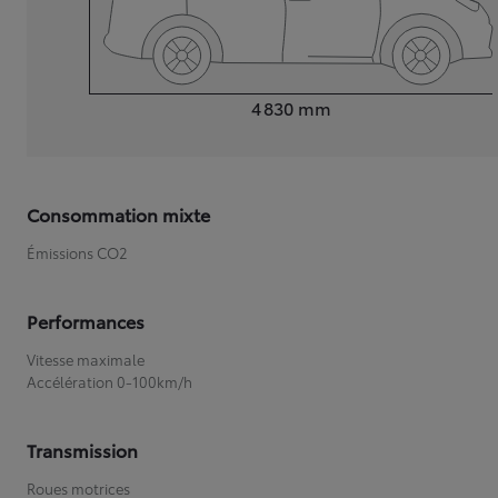
Longueur
4 830
mm
Consommation mixte
Émissions CO2
Performances
Vitesse maximale
Accélération 0-100km/h
Transmission
Roues motrices