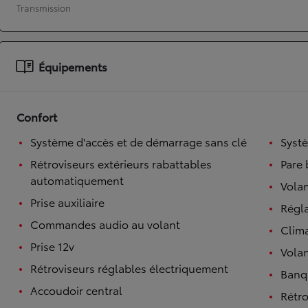
Transmission
À partir de 19 700 €
Nouvelle Yaris Cross
HYBRIDE
Disponible prochainement
Équipements
Confort
Système d'accès et de démarrage sans clé
Syst
Rétroviseurs extérieurs rabattables
Pare 
automatiquement
Volan
Prise auxiliaire
Régl
Commandes audio au volant
Clim
Prise 12v
Volan
Rétroviseurs réglables électriquement
Banqu
Accoudoir central
Rétro