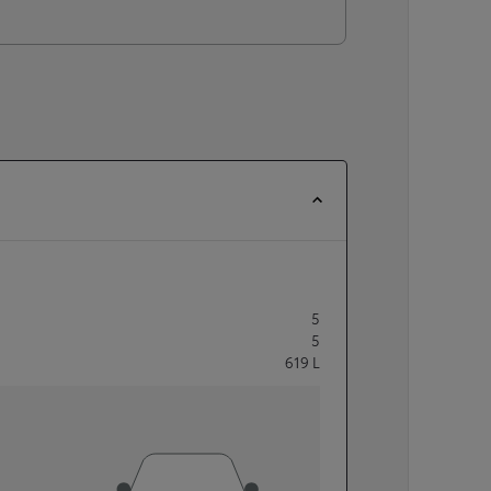
5
5
619
L