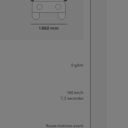
Largeur
1 860
mm
0
g/km
160
km/h
7,3
secondes
Roues motrices avant