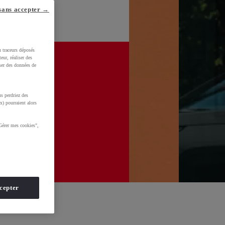
sans accepter →
u traceurs déposés
eur, réaliser des
iser des données de
s perdriez des
x) pourraient alors
Gérer mes cookies",
cepter