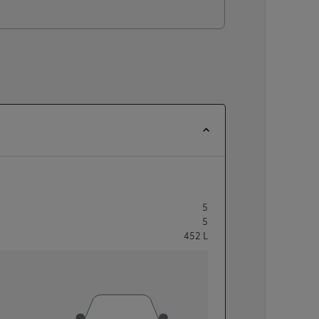
5
5
452
L