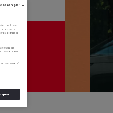
sans accepter →
u traceurs déposés
eur, réaliser des
iser des données de
s perdriez des
x) pourraient alors
Gérer mes cookies",
cepter