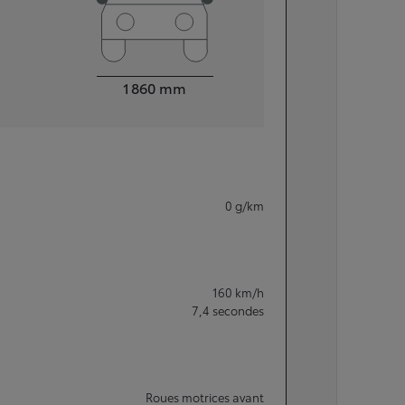
Largeur
1 860
mm
0
g/km
160
km/h
7,4
secondes
Roues motrices avant