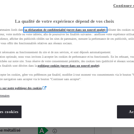
Continuer 
La qualité de votre expérience dépend de vos choix
rtenaires listés dans
sa déclaration de confidentialité (ouvre dans un nouvel onglet)
utilisent des cookies o
teur, votre mobile ou votre tablette, afin de poursuivre les finalités suivantes : améliorer votre expérience utilisat
udience, afficher des publicités ciblées sur les sites de partenaires, mesurer la performance de ces publicités, util
 vous offrir des fonctionnalités relatives aux réseaux sociaux.
t nécessaires au fonctionnement du site et de nos services, et sont déposés automatiquement.
tion optimale, nous vous invitons à accepter les cookies de performance et/ou fonctionnels. En les refusant, vou
ichées sur notre site. Sous réserve de votre consentement préalable, des cookies tiers (publicité et réseaux sociau
s finalités sont décrites dans la
politique cookies (ouvre dans un nouvel onglet)
.
epter les cookies, gérer vos préférences par finalité, modifier à tout moment vos consentements via le bouton "
Services
Concession
re navigation sans accepter via le bouton "Continuer sans accepter".
s sur notre politique des cookies
rtenaires
Energie
oyota Occasions
Electrique
es cookies
Ac
Étiquette énergétique
ne métallisé