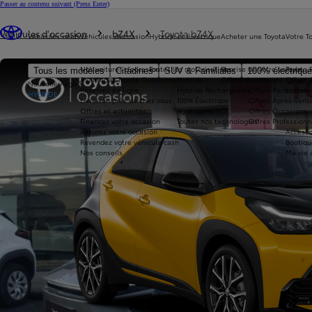
Passer au contenu suivant
(Press Enter)
Vous êtes ici
:
Véhicules d'occasion
bZ4X
Toyota bZ4X
Véhicules neufs
Véhicules d'occasion
Hybride et électrique
Acheter une Toyota
Votre T
Nos voitures d'occasion
Toutes les motorisations
Reprise de votre voiture
Toyota 
Tous les modèles
Citadines
SUV & Familiales
100% électriqu
Avantages Toyota Occasions
Hybride
Offres du moment
Offres 
Nouvelle Aygo X
Réservez en ligne
Hybride Rechargeable
Offres Particuliers
Entrete
HYBRIDE
Livraison près de chez vous
100% Électrique
Offres Après-vente
Offres et actualités
Hydrogène
Offres Occasions
Financez votre occasion
Toutes nos technologies
Offres Professionn
Assurez votre occasion
Accesso
Revendez votre véhicule cash
Boutiqu
Nos conseils
Ma vie 