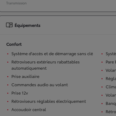
Transmission
À partir de 19 700 €
Nouvelle Yaris Cross
HYBRIDE
Disponible prochainement
Équipements
Confort
Système d'accès et de démarrage sans clé
Syst
Rétroviseurs extérieurs rabattables
Pare 
automatiquement
Volan
Prise auxiliaire
Régl
Commandes audio au volant
Clim
Prise 12v
Volan
Rétroviseurs réglables électriquement
Banqu
Accoudoir central
Rétro