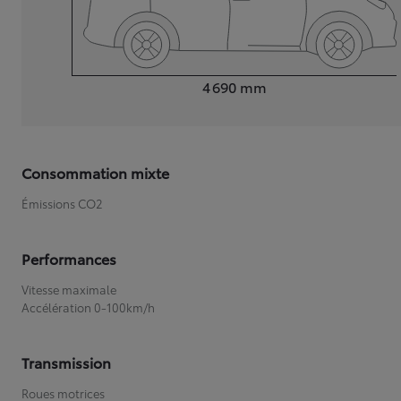
Longueur
4 690
mm
Consommation mixte
Émissions CO2
Performances
Vitesse maximale
Accélération 0-100km/h
Transmission
Roues motrices