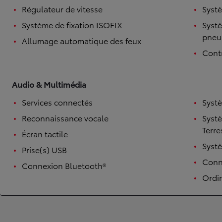
Régulateur de vitesse
Systè
Système de fixation ISOFIX
Systè
pneu
Allumage automatique des feux
Contr
Audio & Multimédia
Services connectés
Syst
Reconnaissance vocale
Syst
TOYOTA C-HR
HYBRIDE OU HYBRIDE RECHARGEABLE
Terre
Écran tactile
Disponible rapidement
Syst
Prise(s) USB
Conne
Connexion Bluetooth®
Ordi