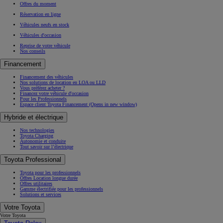
Offres du moment
Réservation en ligne
Véhicules neufs en stock
Véhicules d'occasion
Reprise de votre véhicule
Nos conseils
Financement
Financement des véhicules
Nos solutions de location en LOA ou LLD
Vous préférez acheter ?
Financez votre véhicule d'occasion
Pour les Professionnels
Espace client Toyota Financement
(Opens in new window)
Hybride et électrique
Nos technologies
Toyota Charging
Autonomie et conduite
Tout savoir sur l’électrique
Toyota Professional
Toyota pour les professionnels
Offres Location longue durée
Offres utilitaires
Gamme électrifiée pour les professionnels
Solutions et services
Votre Toyota
Votre Toyota