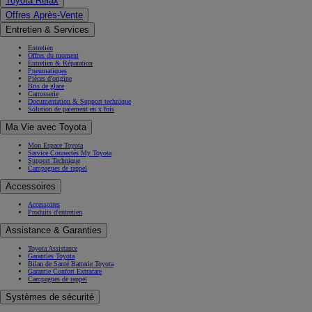
Toyota Relax
Offres Après-Vente
Entretien & Services
Entretien
Offres du moment
Entretien & Réparation
Pneumatiques
Pièces d'origine
Bris de glace
Carrosserie
Documentation & Support technique
Solution de paiement en x fois
Ma Vie avec Toyota
Mon Espace Toyota
Service Connectés My Toyota
Support Technique
Campagnes de rappel
Accessoires
Accessoires
Produits d'entretien
Assistance & Garanties
Toyota Assistance
Garanties Toyota
Bilan de Santé Batterie Toyota
Garantie Confort Extracare
Campagnes de rappel
Systèmes de sécurité