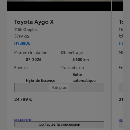
Toyota Aygo X
Toy
116h Graphic
116h 
PARIS
RIL
HYBRIDE
HYBR
Mise en circulation
Kilométrage
Mise e
07-2026
5 600 km
Energie
Transmission
Energ
Boîte
Hybride Essence
automatique
Voir plus
24 799 €
21 99
En savoir plus
En savoir
Contactez la concession