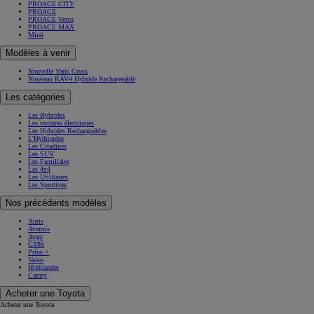
PROACE CITY
PROACE
PROACE Verso
PROACE MAX
Mirai
Modèles à venir
Nouvelle Yaris Cross
Nouveau RAV4 Hybride Rechargeable
Les catégories
Les Hybrides
Les voitures électriques
Les Hybrides Rechargeables
L'Hydrogène
Les Citadines
Les SUV
Les Familiales
Les 4x4
Les Utilitaires
Les Sportives
Nos précédents modèles
Auris
Avensis
Aygo
GT86
Prius +
Verso
Highlander
Camry
Acheter une Toyota
Acheter une Toyota