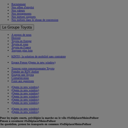
Recrutement
Nos offres d'emploi
Nos valeurs
Nos engagements
Nos métiers supports
Nos métiers dans le réseau de concession
Le Groupe Toyota
A propos de nous
Histoire
Toyota en Europe
Toyota et vous
Toyota en France
Toujours plus loin
KINTO, la solution de mobilité sans contrainte
Espace Presse
(Opens in new window)
Trouvez votre concessionnaire Toyota
Prendre un RDV Atelier
Essayez une Toyota
Contactez-nous
Foire aux questions
(Opens in new window)
(Opens in new window)
(Opens in new window)
(Opens in new window)
(Opens in new window)
(Opens in new window)
(Opens in new window)
(Opens in new window)
Pour les trajets courts, privilégiez la marche ou le vélo #SeDéplacerMoinsPolluer
Pensez à covoiturer #SeDéplacerMoinsPolluer
Au quotidien, prenez les transports en commun #SeDéplacerMoinsPolluer