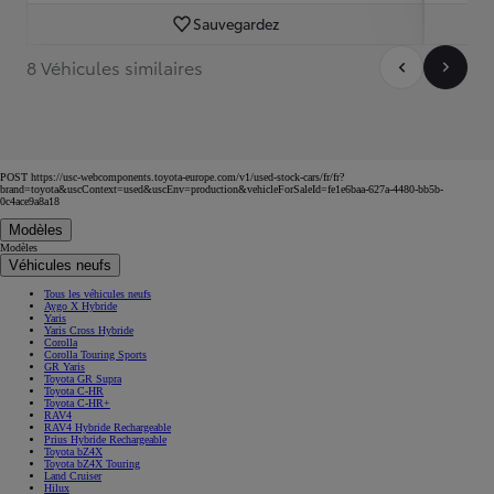
Sauvegardez
8 Véhicules similaires
POST https://usc-webcomponents.toyota-europe.com/v1/used-stock-cars/fr/fr?
brand=toyota&uscContext=used&uscEnv=production&vehicleForSaleId=fe1e6baa-627a-4480-bb5b-
0c4ace9a8a18
Modèles
Modèles
Véhicules neufs
Tous les véhicules neufs
Aygo X Hybride
Yaris
Yaris Cross Hybride
Corolla
Corolla Touring Sports
GR Yaris
Toyota GR Supra
Toyota C-HR
Toyota C-HR+
RAV4
RAV4 Hybride Rechargeable
Prius Hybride Rechargeable
Toyota bZ4X
Toyota bZ4X Touring
Land Cruiser
Hilux