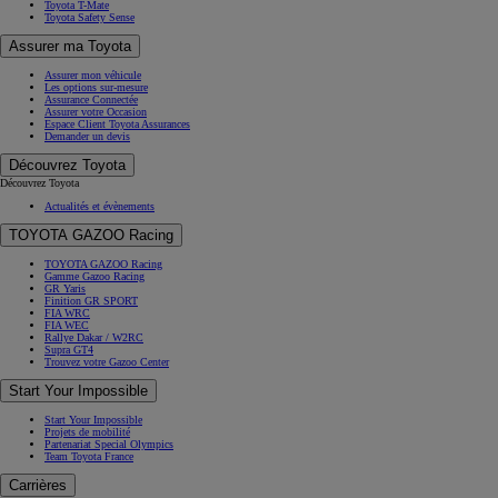
Toyota T-Mate
Toyota Safety Sense
Assurer ma Toyota
Assurer mon véhicule
Les options sur-mesure
Assurance Connectée
Assurer votre Occasion
Espace Client Toyota Assurances
Demander un devis
Découvrez Toyota
Découvrez Toyota
Actualités et évènements
TOYOTA GAZOO Racing
TOYOTA GAZOO Racing
Gamme Gazoo Racing
GR Yaris
Finition GR SPORT
FIA WRC
FIA WEC
Rallye Dakar / W2RC
Supra GT4
Trouvez votre Gazoo Center
Start Your Impossible
Start Your Impossible
Projets de mobilité
Partenariat Special Olympics
Team Toyota France
Carrières