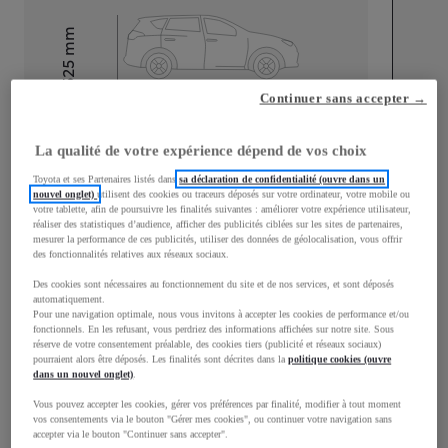
mm
1 525
Hauteur
Continuer sans accepter →
Longueur
3 776
mm
La qualité de votre expérience dépend de vos choix
Toyota et ses Partenaires listés dans
sa déclaration de confidentialité (ouvre dans un
nouvel onglet)
utilisent des cookies ou traceurs déposés sur votre ordinateur, votre mobile ou
votre tablette, afin de poursuivre les finalités suivantes : améliorer votre expérience utilisateur,
réaliser des statistiques d’audience, afficher des publicités ciblées sur les sites de partenaires,
mesurer la performance de ces publicités, utiliser des données de géolocalisation, vous offrir
des fonctionnalités relatives aux réseaux sociaux.
Largeur
1 740
mm
Des cookies sont nécessaires au fonctionnement du site et de nos services, et sont déposés
automatiquement.
Pour une navigation optimale, nous vous invitons à accepter les cookies de performance et/ou
fonctionnels. En les refusant, vous perdriez des informations affichées sur notre site. Sous
réserve de votre consentement préalable, des cookies tiers (publicité et réseaux sociaux)
pourraient alors être déposés. Les finalités sont décrites dans la
politique cookies (ouvre
Consommation mixte
dans un nouvel onglet)
.
Consommation mixte
3,8
L/100 km
Vous pouvez accepter les cookies, gérer vos préférences par finalité, modifier à tout moment
vos consentements via le bouton "Gérer mes cookies", ou continuer votre navigation sans
Émissions CO2
87
g/km
accepter via le bouton "Continuer sans accepter".