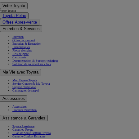
Votre Toyota
Votre Toyota
Toyota Relax
Offres Après-Vente
Entretien & Services
Entretien
Offres du moment
Entretien & Réparation
Pneumatiques
Pièces d'origine
Bris de glace
Carrosserie
Documentation & Support technique
Solution de paiement en x fois
Ma Vie avec Toyota
Mon Espace Toyota
Service Connectés My Toyota
Support Technique
Campagnes de rappel
Accessoires
Accessoires
Produits d'entretien
Assistance & Garanties
Toyota Assistance
Garanties Toyota
Bilan de Santé Batterie Toyota
Garantie Confort Extracare