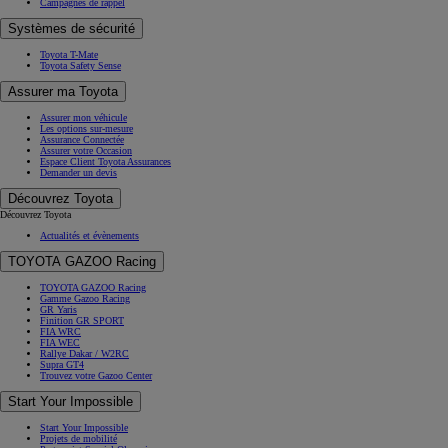
Campagnes de rappel
Systèmes de sécurité
Toyota T-Mate
Toyota Safety Sense
Assurer ma Toyota
Assurer mon véhicule
Les options sur-mesure
Assurance Connectée
Assurer votre Occasion
Espace Client Toyota Assurances
Demander un devis
Découvrez Toyota
Découvrez Toyota
Actualités et évènements
TOYOTA GAZOO Racing
TOYOTA GAZOO Racing
Gamme Gazoo Racing
GR Yaris
Finition GR SPORT
FIA WRC
FIA WEC
Rallye Dakar / W2RC
Supra GT4
Trouvez votre Gazoo Center
Start Your Impossible
Start Your Impossible
Projets de mobilité