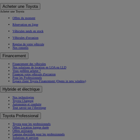
Acheter une Toyota
Acheter une Toyota
Offres du moment
Réservation en ligne
Véhicules neufs en stock
Véhicules d'occasion
Reprise de votre véhicule
Nos conseils
Financement
Financement des véhicules
Nos solutions de location en LOA ou LLD
Vous préférez acheter ?
Financez votre véhicule d'occasion
Pour les Professionnels
Espace client Toyota Financement
(Opens in new window)
Hybride et électrique
Nos technologies
Toyota Charging
Autonomie et conduite
Tout savoir sur l’électrique
Toyota Professional
Toyota pour les professionnels
Offres Location longue durée
Offres utilitaires
Gamme électrifiée pour les professionnels
Solutions et services