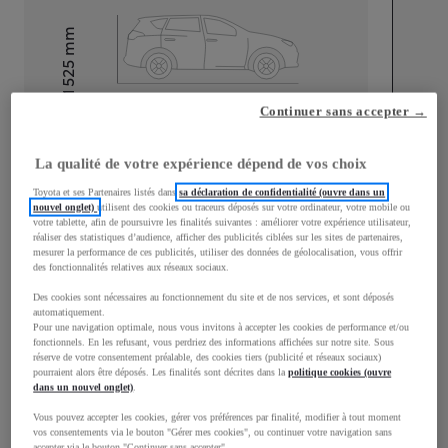
mm
1 525
Hauteur
Continuer sans accepter →
Longueur
3 776
mm
La qualité de votre expérience dépend de vos choix
Toyota et ses Partenaires listés dans
sa déclaration de confidentialité (ouvre dans un
nouvel onglet)
utilisent des cookies ou traceurs déposés sur votre ordinateur, votre mobile ou
votre tablette, afin de poursuivre les finalités suivantes : améliorer votre expérience utilisateur,
réaliser des statistiques d’audience, afficher des publicités ciblées sur les sites de partenaires,
mesurer la performance de ces publicités, utiliser des données de géolocalisation, vous offrir
des fonctionnalités relatives aux réseaux sociaux.
Largeur
1 740
mm
Des cookies sont nécessaires au fonctionnement du site et de nos services, et sont déposés
automatiquement.
Pour une navigation optimale, nous vous invitons à accepter les cookies de performance et/ou
fonctionnels. En les refusant, vous perdriez des informations affichées sur notre site. Sous
réserve de votre consentement préalable, des cookies tiers (publicité et réseaux sociaux)
Consommation mixte
pourraient alors être déposés. Les finalités sont décrites dans la
politique cookies (ouvre
dans un nouvel onglet)
.
Consommation mixte
3,8
L/100 km
Vous pouvez accepter les cookies, gérer vos préférences par finalité, modifier à tout moment
Émissions CO2
87
g/km
vos consentements via le bouton "Gérer mes cookies", ou continuer votre navigation sans
accepter via le bouton "Continuer sans accepter".