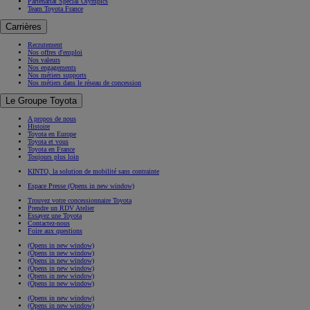
Partenariat Special Olympics
Team Toyota France
Carrières
Recrutement
Nos offres d'emploi
Nos valeurs
Nos engagements
Nos métiers supports
Nos métiers dans le réseau de concession
Le Groupe Toyota
A propos de nous
Histoire
Toyota en Europe
Toyota et vous
Toyota en France
Toujours plus loin
KINTO, la solution de mobilité sans contrainte
Espace Presse
(Opens in new window)
Trouvez votre concessionnaire Toyota
Prendre un RDV Atelier
Essayez une Toyota
Contactez-nous
Foire aux questions
(Opens in new window)
(Opens in new window)
(Opens in new window)
(Opens in new window)
(Opens in new window)
(Opens in new window)
(Opens in new window)
(Opens in new window)