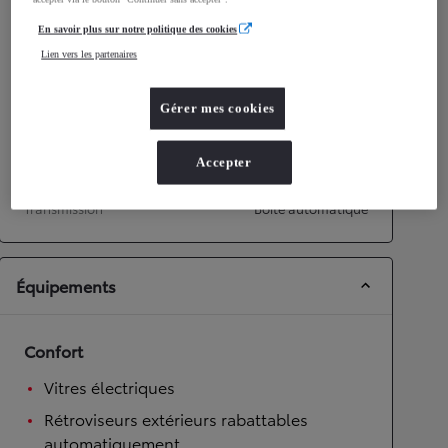
En savoir plus sur notre politique des cookies
Performances
Lien vers les partenaires
Vitesse maximale
172
km/h
Accélération 0-100km/h
9,2
secondes
Gérer mes cookies
Transmission
Accepter
Roues motrices
Roues motrices avant
Transmission
Boîte automatique
Équipements
Confort
Vitres électriques
Rétroviseurs extérieurs rabattables
automatiquement