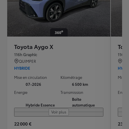
Toyota Aygo X
Toy
116h Graphic
116h 
QUIMPER
MO
HYBRIDE
HYBR
Mise en circulation
Kilométrage
Mise e
07-2026
6 500 km
Energie
Transmission
Energ
Boîte
Hybride Essence
automatique
Voir plus
22 000 €
23 90