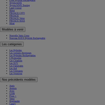
Prius Hybride Rechargeable
Toyota bZ4X
Toyota bZ4X Touring
Land Cruiser
Hilux
PROACE CITY
PROACE
PROACE Verso
PROACE MAX
Mirai
Modèles à venir
Nouvelle Yaris Cross
Nouveau RAV4 Hybride Rechargeable
Les catégories
Les Hybrides
Les voitures électriques
Les Hybrides Rechargeables
L'Hydrogène
Les Citadines
Les SUV
Les Familiales
Les 4x4
Les Utilitaires
Les Sportives
Nos précédents modèles
Auris
Avensis
Aygo
GT86
Prius +
Verso
Highlander
Camry