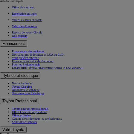
Acheter une Toyota
Offres du moment
Réservation en ligne
Véhicules neufs en stock
Véhicules d'occasion
Reprise de votre véhicule
Nos conseils
Financement
Financement des véhicules
Nos solutions de location en LOA ou LLD
Vous préférez acheter ?
Financez votre véhicule d'occasion
Pour les Professionnels
Espace client Toyota Financement
(Opens in new window)
Hybride et électrique
Nos technologies
Toyota Charging
Autonomie et conduite
Tout savoir sur l’électrique
Toyota Professional
Toyota pour les professionnels
Offres Location longue durée
Offres utilitaires
Gamme électrifiée pour les professionnels
Solutions et services
Votre Toyota