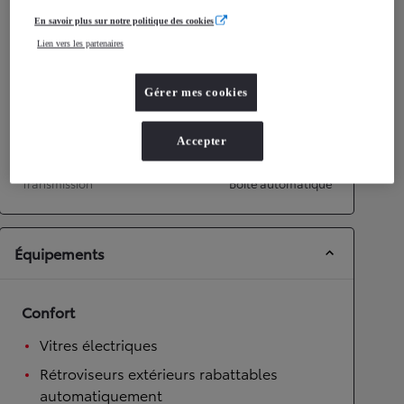
En savoir plus sur notre politique des cookies
Performances
Lien vers les partenaires
Vitesse maximale
172
km/h
Accélération 0-100km/h
9,2
secondes
Gérer mes cookies
Transmission
Accepter
Roues motrices
Roues motrices avant
Transmission
Boîte automatique
Équipements
Confort
Vitres électriques
Rétroviseurs extérieurs rabattables
automatiquement