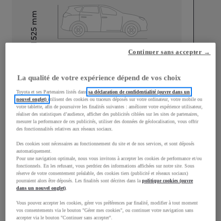
mm
1 525
Hauteur
Continuer sans accepter →
Longueur
3 776
mm
La qualité de votre expérience dépend de vos choix
Toyota et ses Partenaires listés dans
sa déclaration de confidentialité (ouvre dans un
nouvel onglet)
utilisent des cookies ou traceurs déposés sur votre ordinateur, votre mobile ou
votre tablette, afin de poursuivre les finalités suivantes : améliorer votre expérience utilisateur,
réaliser des statistiques d’audience, afficher des publicités ciblées sur les sites de partenaires,
mesurer la performance de ces publicités, utiliser des données de géolocalisation, vous offrir
des fonctionnalités relatives aux réseaux sociaux.
Largeur
1 740
mm
Des cookies sont nécessaires au fonctionnement du site et de nos services, et sont déposés
automatiquement.
Pour une navigation optimale, nous vous invitons à accepter les cookies de performance et/ou
fonctionnels. En les refusant, vous perdriez des informations affichées sur notre site. Sous
réserve de votre consentement préalable, des cookies tiers (publicité et réseaux sociaux)
Consommation mixte
pourraient alors être déposés. Les finalités sont décrites dans la
politique cookies (ouvre
dans un nouvel onglet)
.
Consommation mixte
3,8
L/100 km
Vous pouvez accepter les cookies, gérer vos préférences par finalité, modifier à tout moment
Émissions CO2
87
g/km
vos consentements via le bouton "Gérer mes cookies", ou continuer votre navigation sans
accepter via le bouton "Continuer sans accepter".