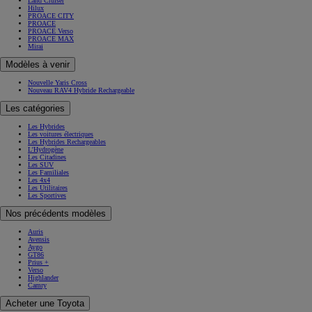
Land Cruiser
Hilux
PROACE CITY
PROACE
PROACE Verso
PROACE MAX
Mirai
Modèles à venir
Nouvelle Yaris Cross
Nouveau RAV4 Hybride Rechargeable
Les catégories
Les Hybrides
Les voitures électriques
Les Hybrides Rechargeables
L'Hydrogène
Les Citadines
Les SUV
Les Familiales
Les 4x4
Les Utilitaires
Les Sportives
Nos précédents modèles
Auris
Avensis
Aygo
GT86
Prius +
Verso
Highlander
Camry
Acheter une Toyota