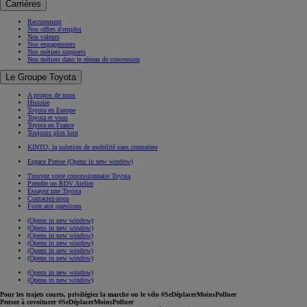
Carrières
Recrutement
Nos offres d'emploi
Nos valeurs
Nos engagements
Nos métiers supports
Nos métiers dans le réseau de concession
Le Groupe Toyota
A propos de nous
Histoire
Toyota en Europe
Toyota et vous
Toyota en France
Toujours plus loin
KINTO, la solution de mobilité sans contrainte
Espace Presse
(Opens in new window)
Trouvez votre concessionnaire Toyota
Prendre un RDV Atelier
Essayez une Toyota
Contactez-nous
Foire aux questions
(Opens in new window)
(Opens in new window)
(Opens in new window)
(Opens in new window)
(Opens in new window)
(Opens in new window)
(Opens in new window)
(Opens in new window)
Pour les trajets courts, privilégiez la marche ou le vélo #SeDéplacerMoinsPolluer
Pensez à covoiturer #SeDéplacerMoinsPolluer