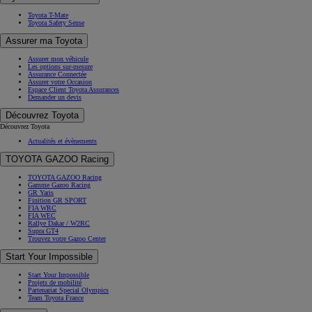
Toyota T-Mate
Toyota Safety Sense
Assurer ma Toyota
Assurer mon véhicule
Les options sur-mesure
Assurance Connectée
Assurer votre Occasion
Espace Client Toyota Assurances
Demander un devis
Découvrez Toyota
Découvrez Toyota
Actualités et évènements
TOYOTA GAZOO Racing
TOYOTA GAZOO Racing
Gamme Gazoo Racing
GR Yaris
Finition GR SPORT
FIA WRC
FIA WEC
Rallye Dakar / W2RC
Supra GT4
Trouvez votre Gazoo Center
Start Your Impossible
Start Your Impossible
Projets de mobilité
Partenariat Special Olympics
Team Toyota France