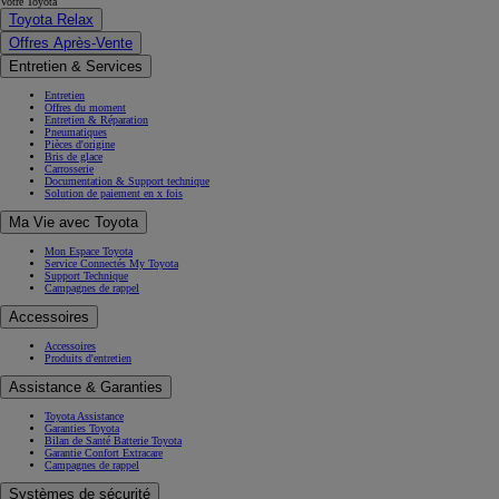
Votre Toyota
Toyota Relax
Offres Après-Vente
Entretien & Services
Entretien
Offres du moment
Entretien & Réparation
Pneumatiques
Pièces d'origine
Bris de glace
Carrosserie
Documentation & Support technique
Solution de paiement en x fois
Ma Vie avec Toyota
Mon Espace Toyota
Service Connectés My Toyota
Support Technique
Campagnes de rappel
Accessoires
Accessoires
Produits d'entretien
Assistance & Garanties
Toyota Assistance
Garanties Toyota
Bilan de Santé Batterie Toyota
Garantie Confort Extracare
Campagnes de rappel
Systèmes de sécurité