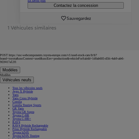
En savoir plus
Contactez la concession
Sauvegardez
1 Véhicules similaires
POST https://usc-webcomponents.toyota-europe.com/v1/used-stock-cars/fr/fr?
brand=toyota&uscContext=used&uscEnv=production&vehicleForSaleId=1d0ab605-d5fc-4ab9-afe6-
9f2f417a12f1
Modèles
Modèles
Véhicules neufs
Tous les véhicules neufs
Aygo X Hybride
Yaris
Yaris Cross Hybride
Corolla
Corolla Touring Sports
GR Yaris
Toyota GR Supra
Toyota C-HR
Toyota C-HR+
RAV4
RAV4 Hybride Rechargeable
Prius Hybride Rechargeable
Toyota bZ4X
Toyota bZ4X Touring