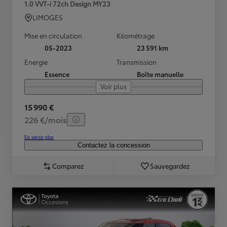
1.0 VVT-i 72ch Design MY23
LIMOGES
Mise en circulation
Kilométrage
05-2023
23 591 km
Energie
Transmission
Essence
Boîte manuelle
Voir plus
15 990 €
226 €/mois
En savoir plus
Contactez la concession
Comparez
Sauvegardez