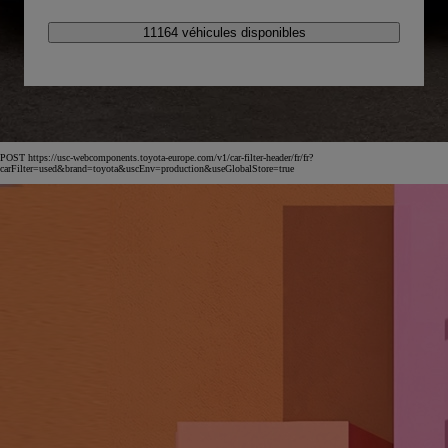
11164 véhicules disponibles
POST https://usc-webcomponents.toyota-europe.com/v1/car-filter-header/fr/fr?
carFilter=used&brand=toyota&uscEnv=production&useGlobalStore=true