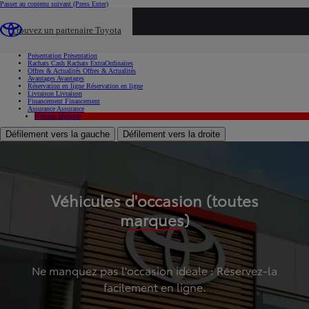
Passer au contenu suivant
(Press Enter)
...
Trouvez un partenaire Toyota
Voiture d'occasion
Présentation
Présentation
Rachats Cash
Rachats ExtraOrdinaires
Offres & Actualités
Offres & Actualités
Avantages
Avantages
Réservation en ligne
Réservation en ligne
Livraison
Livraison
Financement
Financement
Assurance
Assurance
Hybride
Hybride
Défilement vers la gauche
Défilement vers la droite
Véhicules d'occasion (toutes
marques)
Ne manquez pas l'occasion idéale : Réservez-la
facilement en ligne.