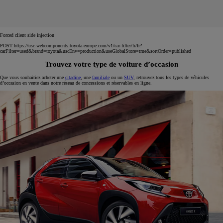
Forced client side injection
POST https://usc-webcomponents.toyota-europe.com/v1/car-filter/fr/fr?
carFilter=used&brand=toyota&uscEnv=production&useGlobalStore=true&sortOrder=published
Trouvez votre type de voiture d’occasion
Que vous souhaitiez acheter une
citadine
, une
familiale
ou un
SUV
, retrouvez tous les types de véhicules
d’occasion en vente dans notre réseau de concessions et réservables en ligne.