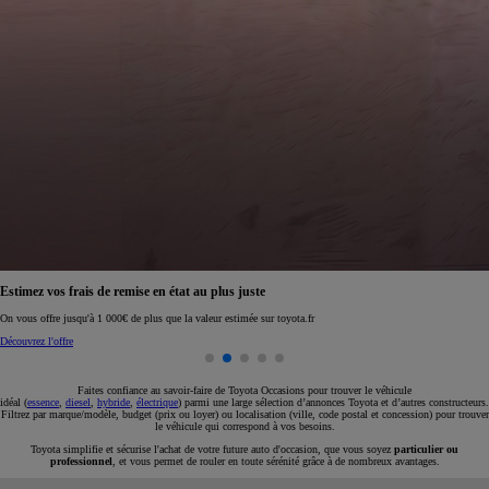
Réservez en ligne votre occasion pour 1€ seulement
Réservez en ligne
Faites confiance au savoir-faire de Toyota Occasions pour trouver le véhicule
idéal (
essence
,
diesel
,
hybride
,
électrique
) parmi une large sélection d’annonces Toyota et d’autres constructeurs.
Filtrez par marque/modèle, budget (prix ou loyer) ou localisation (ville, code postal et concession) pour trouver
le véhicule qui correspond à vos besoins.
Toyota simplifie et sécurise l'achat de votre future auto d'occasion, que vous soyez
particulier ou
professionnel
, et vous permet de rouler en toute sérénité grâce à de nombreux avantages.