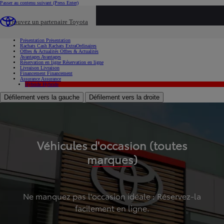
Passer au contenu suivant
(Press Enter)
...
Trouvez un partenaire Toyota
Voiture d'occasion
Présentation
Présentation
Rachats Cash
Rachats ExtraOrdinaires
Offres & Actualités
Offres & Actualités
Avantages
Avantages
Réservation en ligne
Réservation en ligne
Livraison
Livraison
Financement
Financement
Assurance
Assurance
Hybride
Hybride
Défilement vers la gauche
Défilement vers la droite
Véhicules d'occasion (toutes
marques)
Ne manquez pas l'occasion idéale : Réservez-la
facilement en ligne.