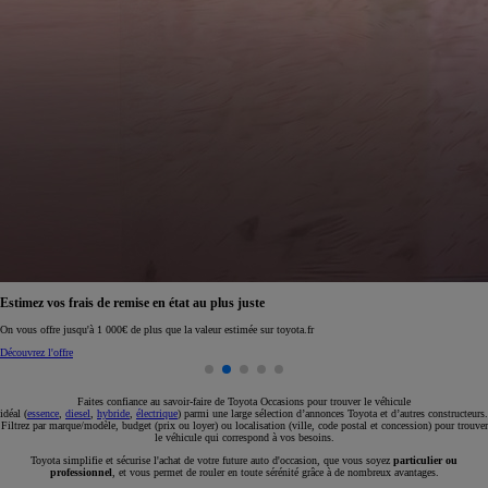
Réservez en ligne votre occasion pour 1€ seulement
Réservez en ligne
Faites confiance au savoir-faire de Toyota Occasions pour trouver le véhicule
idéal (
essence
,
diesel
,
hybride
,
électrique
) parmi une large sélection d’annonces Toyota et d’autres constructeurs.
Filtrez par marque/modèle, budget (prix ou loyer) ou localisation (ville, code postal et concession) pour trouver
le véhicule qui correspond à vos besoins.
Toyota simplifie et sécurise l'achat de votre future auto d'occasion, que vous soyez
particulier ou
professionnel
, et vous permet de rouler en toute sérénité grâce à de nombreux avantages.