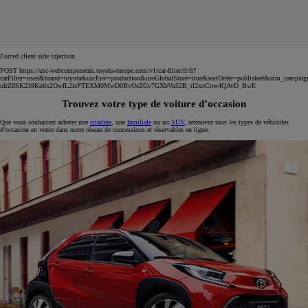
Forced client side injection
POST https://usc-webcomponents.toyota-europe.com/v1/car-filter/fr/fr?
carFilter=used&brand=toyota&uscEnv=production&useGlobalStore=true&sortOrder=published&utm
uIrZ8SK238Kn6x2OwfL2isPTEXM0MwD0BvOsZGv7GXbVu52B_rl2xoCnw4QAvD_BwE
Trouvez votre type de voiture d’occasion
Que vous souhaitiez acheter une
citadine
, une
familiale
ou un
SUV
, retrouvez tous les types de véhicules
d’occasion en vente dans notre réseau de concessions et réservables en ligne.