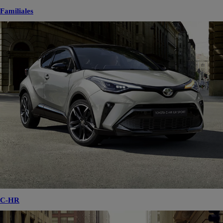
Familiales
C-HR