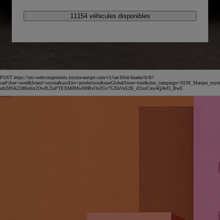
11154 véhicules disponibles
POST https://usc-webcomponents.toyota-europe.com/v1/car-filter-header/fr/fr?
carFilter=used&brand=toyota&uscEnv=production&useGlobalStore=true&utm_campaign=SEM_Marqu
uIrZ8SK238Kn6x2OwfL2isPTEXM0MwD0BvOsZGv7GXbVu52B_rl2xoCnw4QAvD_BwE