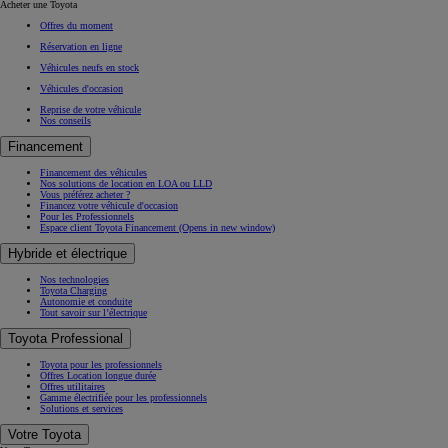
Acheter une Toyota
Offres du moment
Réservation en ligne
Véhicules neufs en stock
Véhicules d'occasion
Reprise de votre véhicule
Nos conseils
Financement
Financement des véhicules
Nos solutions de location en LOA ou LLD
Vous préférez acheter ?
Financez votre véhicule d'occasion
Pour les Professionnels
Espace client Toyota Financement
(Opens in new window)
Hybride et électrique
Nos technologies
Toyota Charging
Autonomie et conduite
Tout savoir sur l’électrique
Toyota Professional
Toyota pour les professionnels
Offres Location longue durée
Offres utilitaires
Gamme électrifiée pour les professionnels
Solutions et services
Votre Toyota