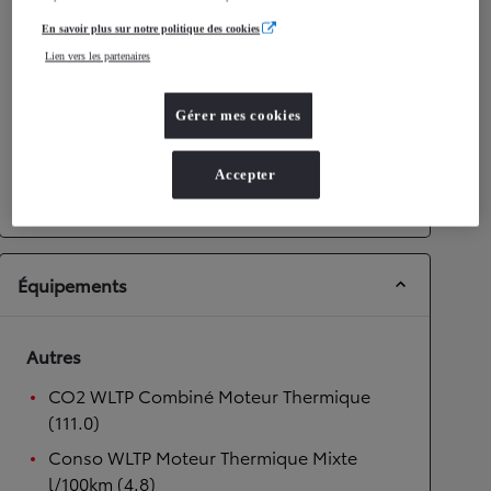
Performances
En savoir plus sur notre politique des cookies
Lien vers les partenaires
Vitesse maximale
158
km/h
Accélération 0-100km/h
14,9
secondes
Gérer mes cookies
Transmission
Accepter
Transmission
Boîte manuelle
Équipements
Autres
CO2 WLTP Combiné Moteur Thermique
(111.0)
Conso WLTP Moteur Thermique Mixte
l/100km (4.8)