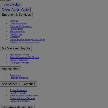
Votre Toyota
Toyota Relax
Offres Après-Vente
Entretien & Services
Entretien
Offres du moment
Entretien & Réparation
Pneumatiques
Pièces d'origine
Bris de glace
Carrosserie
Documentation & Support technique
Solution de paiement en x fois
Ma Vie avec Toyota
Mon Espace Toyota
Service Connectés My Toyota
Support Technique
Campagnes de rappel
Accessoires
Accessoires
Produits d'entretien
Assistance & Garanties
Toyota Assistance
Garanties Toyota
Bilan de Santé Batterie Toyota
Garantie Confort Extracare
Campagnes de rappel
Systèmes de sécurité