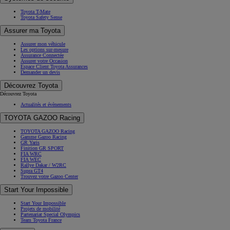
Toyota T-Mate
Toyota Safety Sense
Assurer ma Toyota
Assurer mon véhicule
Les options sur-mesure
Assurance Connectée
Assurer votre Occasion
Espace Client Toyota Assurances
Demander un devis
Découvrez Toyota
Découvrez Toyota
Actualités et évènements
TOYOTA GAZOO Racing
TOYOTA GAZOO Racing
Gamme Gazoo Racing
GR Yaris
Finition GR SPORT
FIA WRC
FIA WEC
Rallye Dakar / W2RC
Supra GT4
Trouvez votre Gazoo Center
Start Your Impossible
Start Your Impossible
Projets de mobilité
Partenariat Special Olympics
Team Toyota France