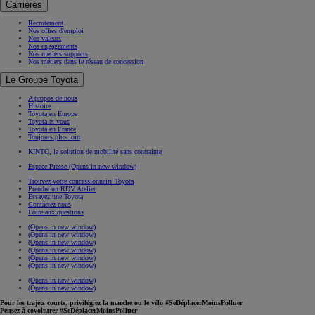
Carrières
Recrutement
Nos offres d'emploi
Nos valeurs
Nos engagements
Nos métiers supports
Nos métiers dans le réseau de concession
Le Groupe Toyota
A propos de nous
Histoire
Toyota en Europe
Toyota et vous
Toyota en France
Toujours plus loin
KINTO, la solution de mobilité sans contrainte
Espace Presse
(Opens in new window)
Trouvez votre concessionnaire Toyota
Prendre un RDV Atelier
Essayez une Toyota
Contactez-nous
Foire aux questions
(Opens in new window)
(Opens in new window)
(Opens in new window)
(Opens in new window)
(Opens in new window)
(Opens in new window)
(Opens in new window)
(Opens in new window)
Pour les trajets courts, privilégiez la marche ou le vélo #SeDéplacerMoinsPolluer
Pensez à covoiturer #SeDéplacerMoinsPolluer