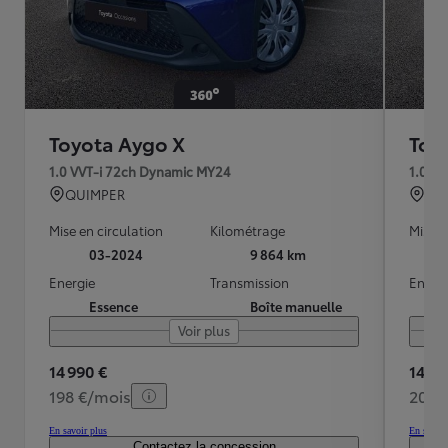
Toyota Aygo X
Toy
1.0 VVT-i 72ch Dynamic MY24
1.0 V
QUIMPER
QU
Mise en circulation
Kilométrage
Mise e
03-2024
9 864 km
Energie
Transmission
Energ
Essence
Boîte manuelle
Voir plus
14 990 €
14 99
198 €/mois
204 
En savoir plus
En savoir
Contactez la concession