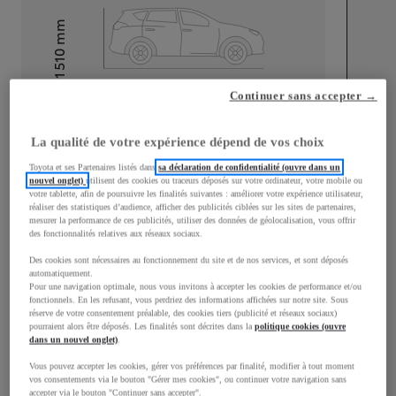
mm
1 510
Hauteur
Continuer sans accepter →
Longueur
3 700
mm
La qualité de votre expérience dépend de vos choix
Toyota et ses Partenaires listés dans
sa déclaration de confidentialité (ouvre dans un
nouvel onglet)
utilisent des cookies ou traceurs déposés sur votre ordinateur, votre mobile ou
votre tablette, afin de poursuivre les finalités suivantes : améliorer votre expérience utilisateur,
réaliser des statistiques d’audience, afficher des publicités ciblées sur les sites de partenaires,
mesurer la performance de ces publicités, utiliser des données de géolocalisation, vous offrir
Largeur
1 740
mm
des fonctionnalités relatives aux réseaux sociaux.
Des cookies sont nécessaires au fonctionnement du site et de nos services, et sont déposés
automatiquement.
Pour une navigation optimale, nous vous invitons à accepter les cookies de performance et/ou
fonctionnels. En les refusant, vous perdriez des informations affichées sur notre site. Sous
réserve de votre consentement préalable, des cookies tiers (publicité et réseaux sociaux)
Consommation mixte
pourraient alors être déposés. Les finalités sont décrites dans la
politique cookies (ouvre
dans un nouvel onglet)
.
Consommation mixte
4,8
L/100 km
Vous pouvez accepter les cookies, gérer vos préférences par finalité, modifier à tout moment
Émissions CO2
111
g/km
vos consentements via le bouton "Gérer mes cookies", ou continuer votre navigation sans
accepter via le bouton "Continuer sans accepter".