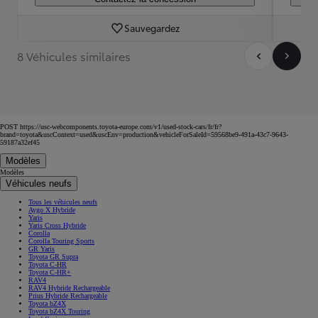
Sauvegardez
8 Véhicules similaires
POST https://usc-webcomponents.toyota-europe.com/v1/used-stock-cars/fr/fr?
brand=toyota&uscContext=used&uscEnv=production&vehicleForSaleId=59568be9-491a-43c7-9643-
59187a32ef45
Modèles
Modèles
Véhicules neufs
Tous les véhicules neufs
Aygo X Hybride
Yaris
Yaris Cross Hybride
Corolla
Corolla Touring Sports
GR Yaris
Toyota GR Supra
Toyota C-HR
Toyota C-HR+
RAV4
RAV4 Hybride Rechargeable
Prius Hybride Rechargeable
Toyota bZ4X
Toyota bZ4X Touring