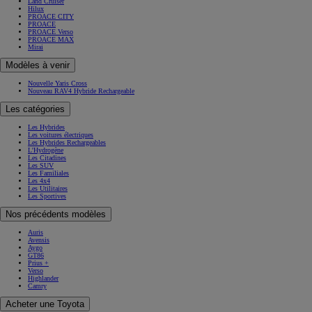
Land Cruiser
Hilux
PROACE CITY
PROACE
PROACE Verso
PROACE MAX
Mirai
Modèles à venir
Nouvelle Yaris Cross
Nouveau RAV4 Hybride Rechargeable
Les catégories
Les Hybrides
Les voitures électriques
Les Hybrides Rechargeables
L'Hydrogène
Les Citadines
Les SUV
Les Familiales
Les 4x4
Les Utilitaires
Les Sportives
Nos précédents modèles
Auris
Avensis
Aygo
GT86
Prius +
Verso
Highlander
Camry
Acheter une Toyota