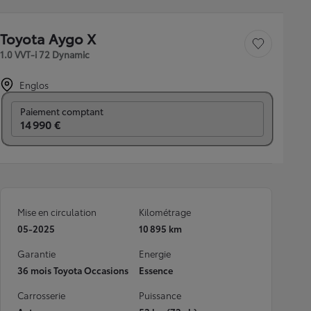
Toyota Aygo X
Sauvegarder le véh
1.0 VVT-i 72 Dynamic
Englos
Prix mensuel
Paiement comptant
14 990 €
Mise en circulation
Kilométrage
05-2025
10 895 km
Garantie
Energie
36 mois Toyota Occasions
Essence
Carrosserie
Puissance