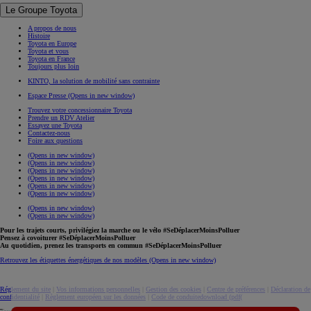
Le Groupe Toyota
A propos de nous
Histoire
Toyota en Europe
Toyota et vous
Toyota en France
Toujours plus loin
KINTO, la solution de mobilité sans contrainte
Espace Presse
(Opens in new window)
Trouvez votre concessionnaire Toyota
Prendre un RDV Atelier
Essayez une Toyota
Contactez-nous
Foire aux questions
(Opens in new window)
(Opens in new window)
(Opens in new window)
(Opens in new window)
(Opens in new window)
(Opens in new window)
(Opens in new window)
(Opens in new window)
Pour les trajets courts, privilégiez la marche ou le vélo #SeDéplacerMoinsPolluer
Pensez à covoiturer #SeDéplacerMoinsPolluer
Au quotidien, prenez les transports en commun #SeDéplacerMoinsPolluer
Retrouvez les étiquettes énergétiques de nos modèles
(Opens in new window)
Réglement du site
|
Vos informations personnelles
|
Gestion des cookies
|
Centre de préférences
|
Déclaration de
confidentialité
|
Règlement européen sur les données
|
Code de conduite
download (pdf(