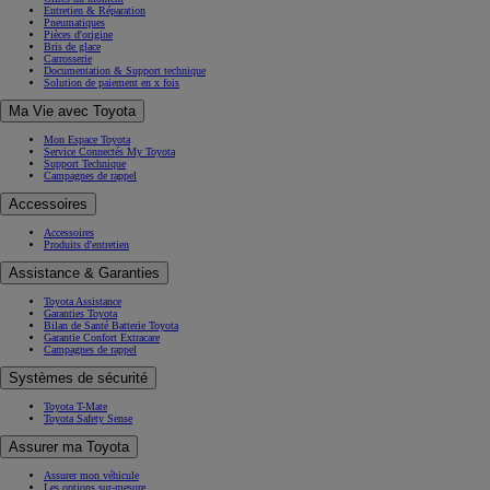
Entretien & Réparation
Pneumatiques
Pièces d'origine
Bris de glace
Carrosserie
Documentation & Support technique
Solution de paiement en x fois
Ma Vie avec Toyota
Mon Espace Toyota
Service Connectés My Toyota
Support Technique
Campagnes de rappel
Accessoires
Accessoires
Produits d'entretien
Assistance & Garanties
Toyota Assistance
Garanties Toyota
Bilan de Santé Batterie Toyota
Garantie Confort Extracare
Campagnes de rappel
Systèmes de sécurité
Toyota T-Mate
Toyota Safety Sense
Assurer ma Toyota
Assurer mon véhicule
Les options sur-mesure