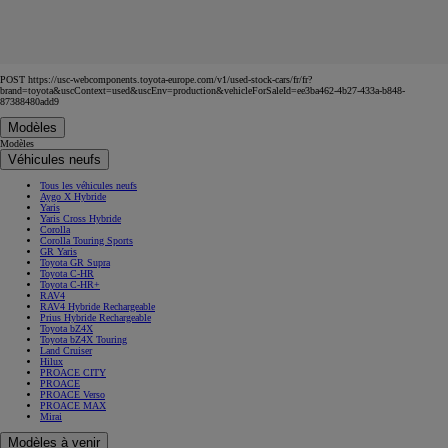
POST https://usc-webcomponents.toyota-europe.com/v1/used-stock-cars/fr/fr?
brand=toyota&uscContext=used&uscEnv=production&vehicleForSaleId=ee3ba462-4b27-433a-b848-
87388480add9
Modèles
Modèles
Véhicules neufs
Tous les véhicules neufs
Aygo X Hybride
Yaris
Yaris Cross Hybride
Corolla
Corolla Touring Sports
GR Yaris
Toyota GR Supra
Toyota C-HR
Toyota C-HR+
RAV4
RAV4 Hybride Rechargeable
Prius Hybride Rechargeable
Toyota bZ4X
Toyota bZ4X Touring
Land Cruiser
Hilux
PROACE CITY
PROACE
PROACE Verso
PROACE MAX
Mirai
Modèles à venir