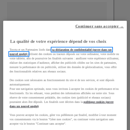
Continuer sans accepter →
mm
1 510
Hauteur
La qualité de votre expérience dépend de vos choix
Toyota et ses Partenaires listés dans
sa déclaration de confidentialité (ouvre dans un
Longueur
3 700
mm
nouvel onglet)
utilisent des cookies ou traceurs déposés sur votre ordinateur, votre mobile ou
votre tablette, afin de poursuivre les finalités suivantes : améliorer votre expérience utilisateur,
réaliser des statistiques d’audience, afficher des publicités ciblées sur les sites de partenaires,
mesurer la performance de ces publicités, utiliser des données de géolocalisation, vous offrir
des fonctionnalités relatives aux réseaux sociaux.
Des cookies sont nécessaires au fonctionnement du site et de nos services, et sont déposés
automatiquement.
Pour une navigation optimale, nous vous invitons à accepter les cookies de performance et/ou
fonctionnels. En les refusant, vous perdriez des informations affichées sur notre site. Sous
Largeur
1 740
mm
réserve de votre consentement préalable, des cookies tiers (publicité et réseaux sociaux)
pourraient alors être déposés. Les finalités sont décrites dans la
politique cookies (ouvre
dans un nouvel onglet)
.
Vous pouvez accepter les cookies, gérer vos préférences par finalité, modifier à tout moment
vos consentements via le bouton "Gérer mes cookies", ou continuer votre navigation sans
Consommation mixte
accepter via le bouton "Continuer sans accepter".