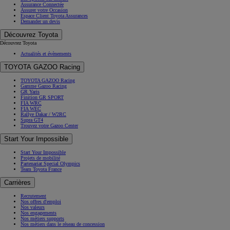
Assurance Connectée
Assurer votre Occasion
Espace Client Toyota Assurances
Demander un devis
Découvrez Toyota
Découvrez Toyota
Actualités et évènements
TOYOTA GAZOO Racing
TOYOTA GAZOO Racing
Gamme Gazoo Racing
GR Yaris
Finition GR SPORT
FIA WRC
FIA WEC
Rallye Dakar / W2RC
Supra GT4
Trouvez votre Gazoo Center
Start Your Impossible
Start Your Impossible
Projets de mobilité
Partenariat Special Olympics
Team Toyota France
Carrières
Recrutement
Nos offres d'emploi
Nos valeurs
Nos engagements
Nos métiers supports
Nos métiers dans le réseau de concession