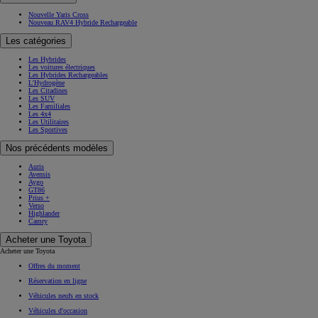
Nouvelle Yaris Cross
Nouveau RAV4 Hybride Rechargeable
Les catégories
Les Hybrides
Les voitures électriques
Les Hybrides Rechargeables
L'Hydrogène
Les Citadines
Les SUV
Les Familiales
Les 4x4
Les Utilitaires
Les Sportives
Nos précédents modèles
Auris
Avensis
Aygo
GT86
Prius +
Verso
Highlander
Camry
Acheter une Toyota
Acheter une Toyota
Offres du moment
Réservation en ligne
Véhicules neufs en stock
Véhicules d'occasion