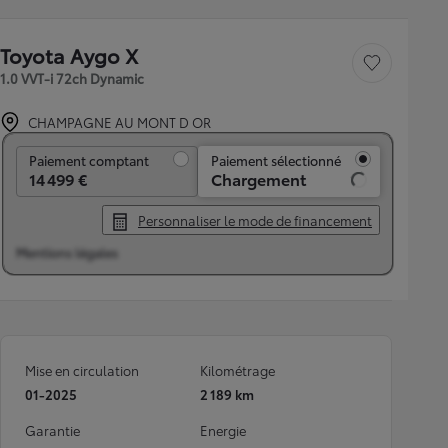
Toyota Aygo X
Sauvegarder le véh
1.0 VVT-i 72ch Dynamic
CHAMPAGNE AU MONT D OR
Paiement comptant
Paiement comptant
Paiement sélectionné
14 499 €
Chargement
Personnaliser le mode de financement
Mentions légales
Mise en circulation
Kilométrage
01-2025
2 189 km
Garantie
Energie