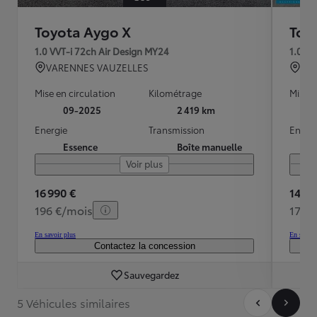
Toyota Aygo X
Toy
1.0 VVT-i 72ch Air Design MY24
1.0 V
VARENNES VAUZELLES
LES
Mise en circulation
Kilométrage
Mise e
09-2025
2 419 km
Energie
Transmission
Energ
Essence
Boîte manuelle
Voir plus
16 990 €
14 89
196 €/mois
173 
En savoir plus
En savoir
Contactez la concession
Sauvegardez
5 Véhicules similaires