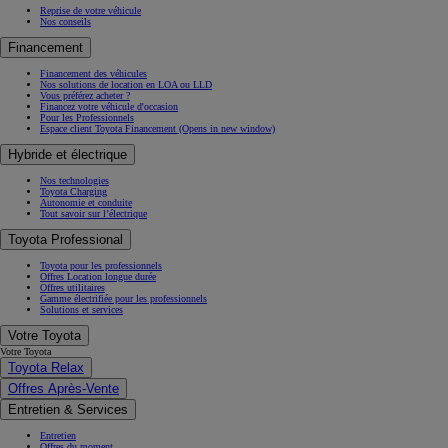
Reprise de votre véhicule
Nos conseils
Financement
Financement des véhicules
Nos solutions de location en LOA ou LLD
Vous préférez acheter ?
Financez votre véhicule d'occasion
Pour les Professionnels
Espace client Toyota Financement
(Opens in new window)
Hybride et électrique
Nos technologies
Toyota Charging
Autonomie et conduite
Tout savoir sur l’électrique
Toyota Professional
Toyota pour les professionnels
Offres Location longue durée
Offres utilitaires
Gamme électrifiée pour les professionnels
Solutions et services
Votre Toyota
Votre Toyota
Toyota Relax
Offres Après-Vente
Entretien & Services
Entretien
Offres du moment