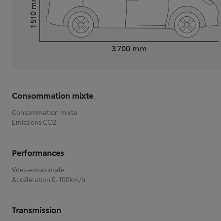
mm
1 510
Hauteur
Longueur
3 700
mm
Consommation mixte
Consommation mixte
Émissions CO2
Performances
Vitesse maximale
Accélération 0-100km/h
Transmission