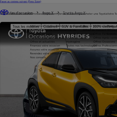
Passer au contenu suivant
(Press Enter)
Vous êtes ici
:
Véhicules d'occasion
Aygo X
Toyota Aygo X
Véhicules neufs
Véhicules d'occasion
Hybride et électrique
Acheter une Toyota
Votre T
Nos voitures d'occasion
Toutes les motorisations
Reprise de votre voiture
Toyota 
Tous les modèles
Citadines
SUV & Familiales
100% électriqu
Avantages Toyota Occasions
Hybride
Offres du moment
Offres 
Nouvelle Aygo X
Réservez en ligne
Hybride Rechargeable
Offres Particuliers
Entrete
HYBRIDE
Livraison près de chez vous
100% Électrique
Offres Après-vente
Offres et actualités
Hydrogène
Offres Occasions
Financez votre occasion
Toutes nos technologies
Offres Professionn
Assurez votre occasion
Accesso
Revendez votre véhicule cash
Boutiqu
Nos conseils
Ma vie 