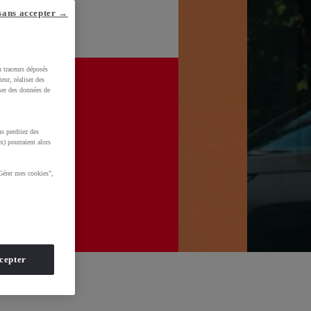
sans accepter →
u traceurs déposés
eur, réaliser des
iser des données de
s perdriez des
x) pourraient alors
Gérer mes cookies",
cepter