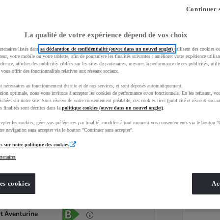
Continuer 
La qualité de votre expérience dépend de vos choix
rtenaires listés dans
sa déclaration de confidentialité (ouvre dans un nouvel onglet)
utilisent des cookies o
teur, votre mobile ou votre tablette, afin de poursuivre les finalités suivantes : améliorer votre expérience utilisat
udience, afficher des publicités ciblées sur les sites de partenaires, mesurer la performance de ces publicités, util
 vous offrir des fonctionnalités relatives aux réseaux sociaux.
t nécessaires au fonctionnement du site et de nos services, et sont déposés automatiquement.
tion optimale, nous vous invitons à accepter les cookies de performance et/ou fonctionnels. En les refusant, vou
ichées sur notre site. Sous réserve de votre consentement préalable, des cookies tiers (publicité et réseaux sociau
s finalités sont décrites dans la
politique cookies (ouvre dans un nouvel onglet)
.
epter les cookies, gérer vos préférences par finalité, modifier à tout moment vos consentements via le bouton "
Services
Concession
re navigation sans accepter via le bouton "Continuer sans accepter".
s sur notre politique des cookies
rtenaires
Energie
oyota Occasions
Essence
es cookies
Ac
Étiquette énergétique
rt Aventurine