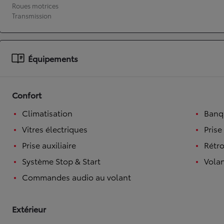
Roues motrices
Transmission
À partir de 19 700 €
Nouvelle Yaris Cross
HYBRIDE
Disponible prochainement
Équipements
Confort
Climatisation
Banqu
Vitres électriques
Prise
Prise auxiliaire
Rétro
Système Stop & Start
Volan
Commandes audio au volant
Extérieur