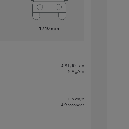
Largeur
1 740
mm
4,8
L/100 km
109
g/km
158
km/h
14,9
secondes