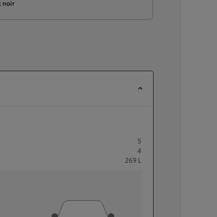
 noir
5
4
269
L