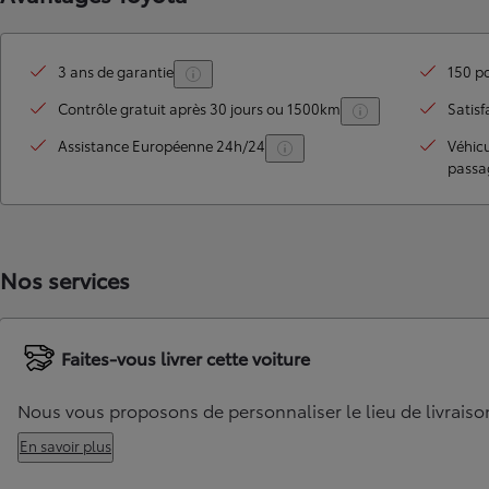
3 ans de garantie
150 po
Contrôle gratuit après 30 jours ou 1500km
Satisf
Assistance Européenne 24h/24
Véhic
passa
TOYOTA C-HR
Nos services
HYBRIDE OU HYBRIDE RECHARGEABLE
Disponible rapidement
Faites-vous livrer cette voiture
Nous vous proposons de personnaliser le lieu de livraiso
En savoir plus