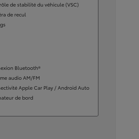
ôle de stabilité du véhicule (VSC)
ra de recul
ags
exion Bluetooth®
ème audio AM/FM
ctivité Apple Car Play / Android Auto
nateur de bord