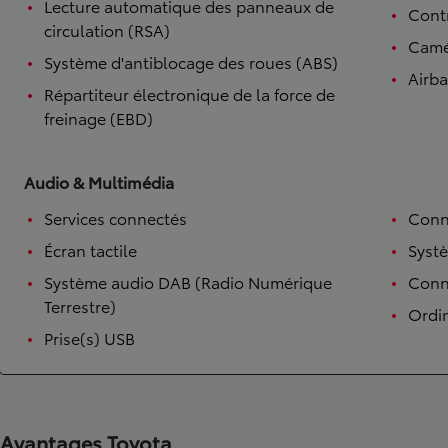
Lecture automatique des panneaux de
Contr
circulation (RSA)
Camé
Système d'antiblocage des roues (ABS)
Airb
Répartiteur électronique de la force de
freinage (EBD)
Audio & Multimédia
Services connectés
Conn
Écran tactile
Syst
Système audio DAB (Radio Numérique
Conne
Terrestre)
Ordi
Prise(s) USB
Avantages Toyota