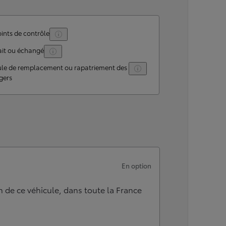
ints de contrôle
ait ou échangé
ule de remplacement ou rapatriement des
gers
En option
n de ce véhicule, dans toute la France