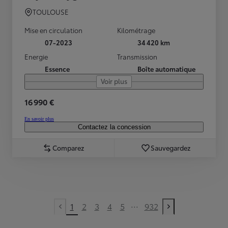
TOULOUSE
Mise en circulation
Kilométrage
07-2023
34 420 km
Energie
Transmission
Essence
Boîte automatique
Voir plus
16 990 €
En savoir plus
Contactez la concession
Comparez
Sauvegardez
...
1
2
3
4
5
932
Previous page
Next page