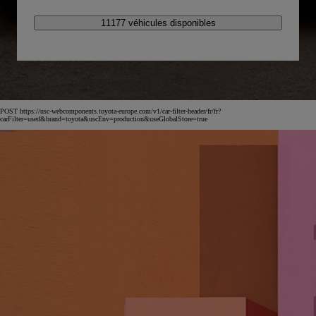
11177 véhicules disponibles
POST https://usc-webcomponents.toyota-europe.com/v1/car-filter-header/fr/fr?
carFilter=used&brand=toyota&uscEnv=production&useGlobalStore=true