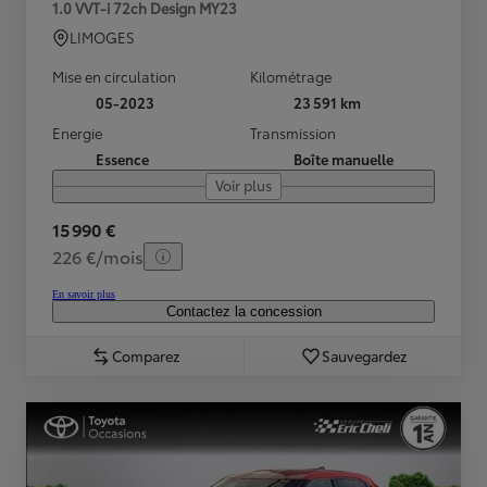
1.0 VVT-i 72ch Design MY23
LIMOGES
Mise en circulation
Kilométrage
05-2023
23 591 km
Energie
Transmission
Essence
Boîte manuelle
Voir plus
15 990 €
226 €/mois
En savoir plus
Contactez la concession
Comparez
Sauvegardez