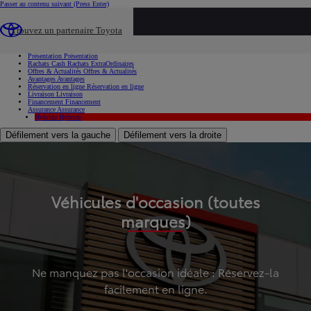
Passer au contenu suivant
(Press Enter)
...
Trouvez un partenaire Toyota
Voiture d'occasion
Présentation
Présentation
Rachats Cash
Rachats ExtraOrdinaires
Offres & Actualités
Offres & Actualités
Avantages
Avantages
Réservation en ligne
Réservation en ligne
Livraison
Livraison
Financement
Financement
Assurance
Assurance
Hybride
Hybride
Défilement vers la gauche
Défilement vers la droite
Véhicules d'occasion (toutes
marques)
Ne manquez pas l'occasion idéale : Réservez-la
facilement en ligne.