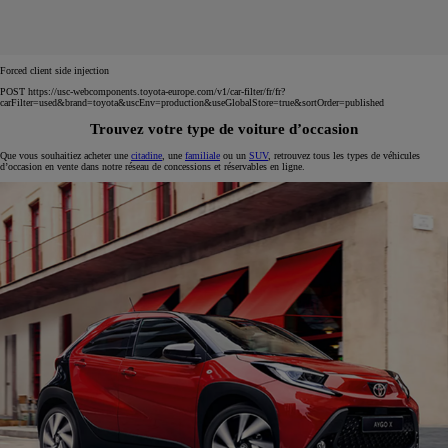
Forced client side injection
POST https://usc-webcomponents.toyota-europe.com/v1/car-filter/fr/fr?
carFilter=used&brand=toyota&uscEnv=production&useGlobalStore=true&sortOrder=published
Trouvez votre type de voiture d’occasion
Que vous souhaitiez acheter une
citadine
, une
familiale
ou un
SUV
, retrouvez tous les types de véhicules
d’occasion en vente dans notre réseau de concessions et réservables en ligne.