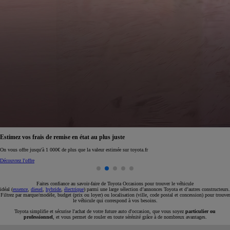
Réservez en ligne votre occasion pour 1€ seulement
Réservez en ligne
Faites confiance au savoir-faire de Toyota Occasions pour trouver le véhicule
idéal (
essence
,
diesel
,
hybride
,
électrique
) parmi une large sélection d’annonces Toyota et d’autres constructeurs.
Filtrez par marque/modèle, budget (prix ou loyer) ou localisation (ville, code postal et concession) pour trouver
le véhicule qui correspond à vos besoins.
Toyota simplifie et sécurise l'achat de votre future auto d'occasion, que vous soyez
particulier ou
professionnel
, et vous permet de rouler en toute sérénité grâce à de nombreux avantages.