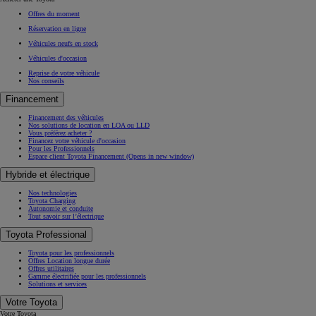
Offres du moment
Réservation en ligne
Véhicules neufs en stock
Véhicules d'occasion
Reprise de votre véhicule
Nos conseils
Financement
Financement des véhicules
Nos solutions de location en LOA ou LLD
Vous préférez acheter ?
Financez votre véhicule d'occasion
Pour les Professionnels
Espace client Toyota Financement
(Opens in new window)
Hybride et électrique
Nos technologies
Toyota Charging
Autonomie et conduite
Tout savoir sur l’électrique
Toyota Professional
Toyota pour les professionnels
Offres Location longue durée
Offres utilitaires
Gamme électrifiée pour les professionnels
Solutions et services
Votre Toyota
Votre Toyota