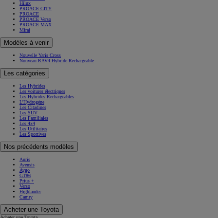
Hilux
PROACE CITY
PROACE
PROACE Verso
PROACE MAX
Mirai
Modèles à venir
Nouvelle Yaris Cross
Nouveau RAV4 Hybride Rechargeable
Les catégories
Les Hybrides
Les voitures électriques
Les Hybrides Rechargeables
L'Hydrogène
Les Citadines
Les SUV
Les Familiales
Les 4x4
Les Utilitaires
Les Sportives
Nos précédents modèles
Auris
Avensis
Aygo
GT86
Prius +
Verso
Highlander
Camry
Acheter une Toyota
Acheter une Toyota