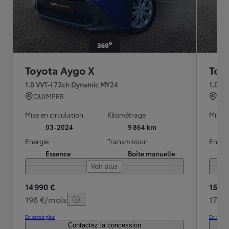
Toyota Aygo X
Toy
1.0 VVT-i 72ch Dynamic MY24
1.0 V
QUIMPER
BRE
Mise en circulation
Kilométrage
Mise e
03-2024
9 864 km
Energie
Transmission
Energ
Essence
Boîte manuelle
Voir plus
14 990 €
15 98
198 €/mois
175 
En savoir plus
En savoir
Contactez la concession