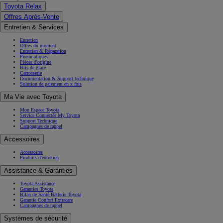
Toyota Relax
Offres Après-Vente
Entretien & Services
Entretien
Offres du moment
Entretien & Réparation
Pneumatiques
Pièces d'origine
Bris de glace
Carrosserie
Documentation & Support technique
Solution de paiement en x fois
Ma Vie avec Toyota
Mon Espace Toyota
Service Connectés My Toyota
Support Technique
Campagnes de rappel
Accessoires
Accessoires
Produits d'entretien
Assistance & Garanties
Toyota Assistance
Garanties Toyota
Bilan de Santé Batterie Toyota
Garantie Confort Extracare
Campagnes de rappel
Systèmes de sécurité