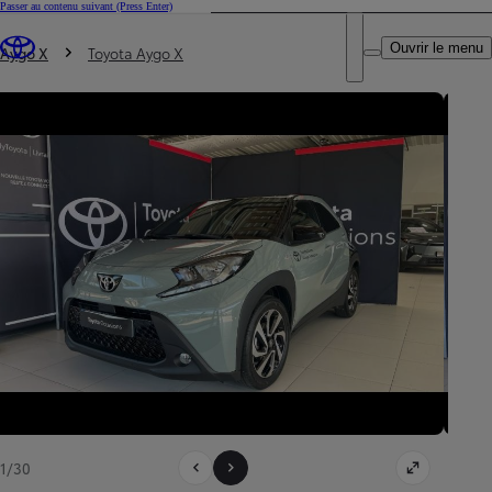
Passer au contenu suivant
(Press Enter)
DEALER NAME
Vous êtes ici
:
Ouvrir le menu
Trouvez un partenaire Toyota
Aygo X
Toyota Aygo X
1/30