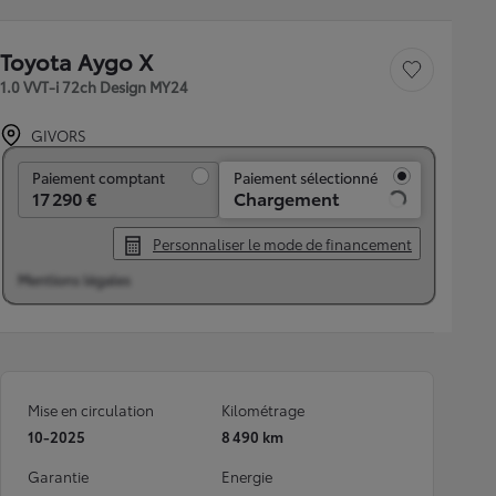
Toyota Aygo X
Sauvegarder le véh
1.0 VVT-i 72ch Design MY24
GIVORS
Paiement comptant
Paiement comptant
Paiement sélectionné
17 290 €
Chargement
Personnaliser le mode de financement
Mentions légales
Mise en circulation
Kilométrage
10-2025
8 490 km
Garantie
Energie