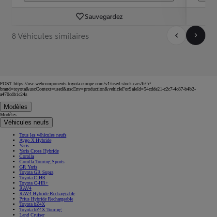
Sauvegardez
8 Véhicules similaires
POST https://usc-webcomponents.toyota-europe.com/v1/used-stock-cars/fr/fr?
brand=toyota&uscContext=used&uscEnv=production&vehicleForSaleId=54cdde21-c2c7-4c87-b4b2-
a470cdb1c24a
Modèles
Modèles
Véhicules neufs
Tous les véhicules neufs
Aygo X Hybride
Yaris
Yaris Cross Hybride
Corolla
Corolla Touring Sports
GR Yaris
Toyota GR Supra
Toyota C-HR
Toyota C-HR+
RAV4
RAV4 Hybride Rechargeable
Prius Hybride Rechargeable
Toyota bZ4X
Toyota bZ4X Touring
Land Cruiser