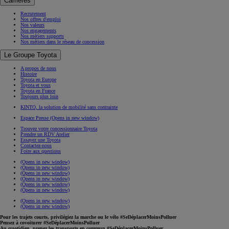
Carrières
Recrutement
Nos offres d'emploi
Nos valeurs
Nos engagements
Nos métiers supports
Nos métiers dans le réseau de concession
Le Groupe Toyota
A propos de nous
Histoire
Toyota en Europe
Toyota et vous
Toyota en France
Toujours plus loin
KINTO, la solution de mobilité sans contrainte
Espace Presse
(Opens in new window)
Trouvez votre concessionnaire Toyota
Prendre un RDV Atelier
Essayez une Toyota
Contactez-nous
Foire aux questions
(Opens in new window)
(Opens in new window)
(Opens in new window)
(Opens in new window)
(Opens in new window)
(Opens in new window)
(Opens in new window)
(Opens in new window)
Pour les trajets courts, privilégiez la marche ou le vélo #SeDéplacerMoinsPolluer
Pensez à covoiturer #SeDéplacerMoinsPolluer
Au quotidien, prenez les transports en commun #SeDéplacerMoinsPolluer