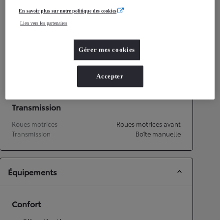
Consommation mixte
4,8
L/100 km
En savoir plus sur notre politique des cookies
Émissions CO2
109
g/km
Lien vers les partenaires
Performances
Gérer mes cookies
Vitesse maximale
158
km/h
Accélération 0-100km/h
14,9
secondes
Accepter
Transmission
Roues motrices
Roues motrices avant
Transmission
Boîte manuelle
Équipements
Confort