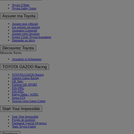
Toyota T-Mate
Toyota Safety Sense
Assurer ma Toyota
Assurer mon véhicule
Les options sur-mesure
Assurance Connectée
Assurer votre Occasion
Espace Client Toyota Assurances
Demander un devis
Découvrez Toyota
Découvrez Toyota
Actualités et évènements
TOYOTA GAZOO Racing
TOYOTA GAZOO Racing
Gamme Gazoo Racing
GR Yaris
Finition GR SPORT
FIA WRC
FIA WEC
Rallye Dakar / W2RC
Supra GT4
Trouvez votre Gazoo Center
Start Your Impossible
Start Your Impossible
Projets de mobilité
Partenariat Special Olympics
Team Toyota France