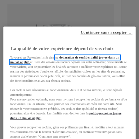
mm
Continuer sans accepter →
1 510
Hauteur
La qualité de votre expérience dépend de vos choix
Toyota et ses Partenaires listés dans
sa déclaration de confidentialité (ouvre dans un
Longueur
3 700
mm
nouvel onglet)
utilisent des cookies ou traceurs déposés sur votre ordinateur, votre mobile ou
votre tablette, afin de poursuivre les finalités suivantes : améliorer votre expérience utilisateur,
réaliser des statistiques d’audience, afficher des publicités ciblées sur les sites de partenaires,
mesurer la performance de ces publicités, utiliser des données de géolocalisation, vous offrir
des fonctionnalités relatives aux réseaux sociaux.
Des cookies sont nécessaires au fonctionnement du site et de nos services, et sont déposés
automatiquement.
Pour une navigation optimale, nous vous invitons à accepter les cookies de performance et/ou
Largeur
1 740
mm
fonctionnels. En les refusant, vous perdriez des informations affichées sur notre site. Sous
réserve de votre consentement préalable, des cookies tiers (publicité et réseaux sociaux)
pourraient alors être déposés. Les finalités sont décrites dans la
politique cookies (ouvre
dans un nouvel onglet)
.
Vous pouvez accepter les cookies, gérer vos préférences par finalité, modifier à tout moment
vos consentements via le bouton "Gérer mes cookies", ou continuer votre navigation sans
Consommation mixte
accepter via le bouton "Continuer sans accepter".