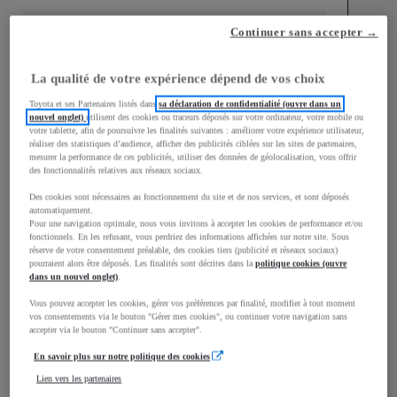
Continuer sans accepter →
La qualité de votre expérience dépend de vos choix
mm
Toyota et ses Partenaires listés dans
sa déclaration de confidentialité (ouvre dans un
1 510
nouvel onglet)
utilisent des cookies ou traceurs déposés sur votre ordinateur, votre mobile ou
Hauteur
votre tablette, afin de poursuivre les finalités suivantes : améliorer votre expérience utilisateur,
réaliser des statistiques d’audience, afficher des publicités ciblées sur les sites de partenaires,
mesurer la performance de ces publicités, utiliser des données de géolocalisation, vous offrir
Longueur
3 700
mm
des fonctionnalités relatives aux réseaux sociaux.
Des cookies sont nécessaires au fonctionnement du site et de nos services, et sont déposés
automatiquement.
Pour une navigation optimale, nous vous invitons à accepter les cookies de performance et/ou
fonctionnels. En les refusant, vous perdriez des informations affichées sur notre site. Sous
réserve de votre consentement préalable, des cookies tiers (publicité et réseaux sociaux)
pourraient alors être déposés. Les finalités sont décrites dans la
politique cookies (ouvre
dans un nouvel onglet)
.
Largeur
1 740
mm
Vous pouvez accepter les cookies, gérer vos préférences par finalité, modifier à tout moment
vos consentements via le bouton "Gérer mes cookies", ou continuer votre navigation sans
accepter via le bouton "Continuer sans accepter".
En savoir plus sur notre politique des cookies
Lien vers les partenaires
Consommation mixte