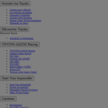
Assurer ma Toyota
Assurer mon véhicule
Les options sur-mesure
Assurance Connectée
Assurer votre Occasion
Espace Client Toyota Assurances
Demander un devis
Découvrez Toyota
Découvrez Toyota
Actualités et évènements
TOYOTA GAZOO Racing
TOYOTA GAZOO Racing
Gamme Gazoo Racing
GR Yaris
Finition GR SPORT
FIA WRC
FIA WEC
Rallye Dakar / W2RC
Supra GT4
Trouvez votre Gazoo Center
Start Your Impossible
Start Your Impossible
Projets de mobilité
Partenariat Special Olympics
Team Toyota France
Carrières
Recrutement
Nos offres d'emploi