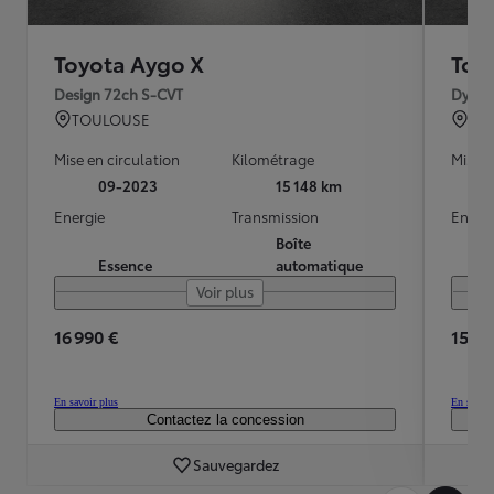
Toyota Aygo X
Toy
Design 72ch S-CVT
Dynam
TOULOUSE
TO
Mise en circulation
Kilométrage
Mise e
09-2023
15 148 km
Energie
Transmission
Energ
Boîte
Essence
automatique
Voir plus
16 990 €
15 89
En savoir plus
En savoir
Contactez la concession
Sauvegardez