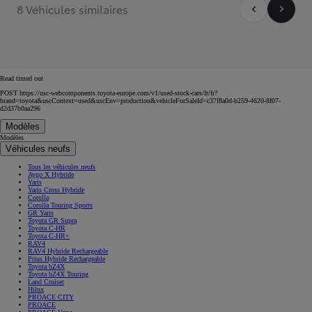
8 Véhicules similaires
Read timed out
POST https://usc-webcomponents.toyota-europe.com/v1/used-stock-cars/fr/fr?
brand=toyota&uscContext=used&uscEnv=production&vehicleForSaleId=c37f8a0d-b259-4620-8f07-
d2d37b0aa296
Modèles
Modèles
Véhicules neufs
Tous les véhicules neufs
Aygo X Hybride
Yaris
Yaris Cross Hybride
Corolla
Corolla Touring Sports
GR Yaris
Toyota GR Supra
Toyota C-HR
Toyota C-HR+
RAV4
RAV4 Hybride Rechargeable
Prius Hybride Rechargeable
Toyota bZ4X
Toyota bZ4X Touring
Land Cruiser
Hilux
PROACE CITY
PROACE