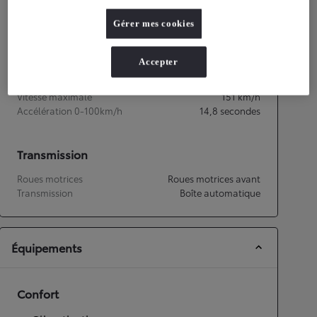
Consommation mixte
4,9
L/100 km
Gérer mes cookies
Émissions CO2
112
g/km
Accepter
Performances
Vitesse maximale
151
km/h
Accélération 0-100km/h
14,8
secondes
Transmission
Roues motrices
Roues motrices avant
Transmission
Boîte automatique
Équipements
Confort