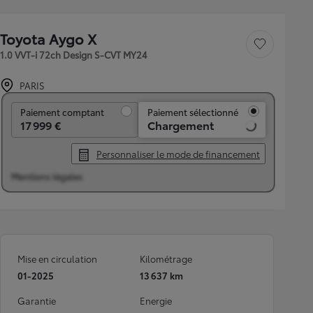
Toyota Aygo X
Sauvegarder le véh
1.0 VVT-i 72ch Design S-CVT MY24
PARIS
Paiement comptant
Paiement comptant
Paiement sélectionné
17 999 €
Chargement
Personnaliser le mode de financement
Mentions légales
Mise en circulation
Kilométrage
01-2025
13 637 km
Garantie
Energie