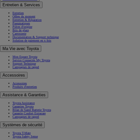
Entretien & Services
Entretien
Offres du moment
Entretien & Réparation
Pneumatiques
Pièces d'origine
Bris de glace
Carrosserie
Documentation & Support technique
Solution de paiement en x fois
Ma Vie avec Toyota
Mon Espace Toyota
Service Connectés My Toyota
Support Technique
Campagnes de rappel
Accessoires
Accessoires
Produits d'entretien
Assistance & Garanties
Toyota Assistance
Garanties Toyota
Bilan de Santé Batterie Toyota
Garantie Confort Extracare
Campagnes de rappel
Systèmes de sécurité
Toyota T-Mate
Toyota Safety Sense