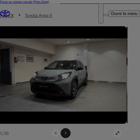
Passer au contenu suivant
(Press Enter)
DEALER NAME
Vous êtes ici
:
Ouvrir le menu
Trouvez un partenaire Toyota
Aygo X
Toyota Aygo X
1/30