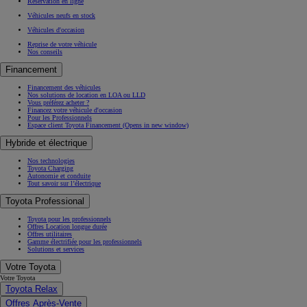
Réservation en ligne
Véhicules neufs en stock
Véhicules d'occasion
Reprise de votre véhicule
Nos conseils
Financement
Financement des véhicules
Nos solutions de location en LOA ou LLD
Vous préférez acheter ?
Financez votre véhicule d'occasion
Pour les Professionnels
Espace client Toyota Financement
(Opens in new window)
Hybride et électrique
Nos technologies
Toyota Charging
Autonomie et conduite
Tout savoir sur l’électrique
Toyota Professional
Toyota pour les professionnels
Offres Location longue durée
Offres utilitaires
Gamme électrifiée pour les professionnels
Solutions et services
Votre Toyota
Votre Toyota
Toyota Relax
Offres Après-Vente