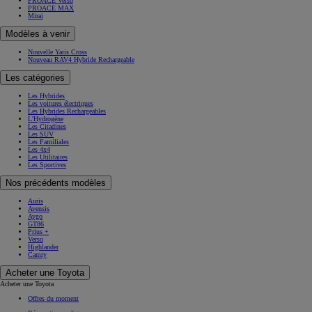
PROACE Verso
PROACE MAX
Mirai
Modèles à venir
Nouvelle Yaris Cross
Nouveau RAV4 Hybride Rechargeable
Les catégories
Les Hybrides
Les voitures électriques
Les Hybrides Rechargeables
L'Hydrogène
Les Citadines
Les SUV
Les Familiales
Les 4x4
Les Utilitaires
Les Sportives
Nos précédents modèles
Auris
Avensis
Aygo
GT86
Prius +
Verso
Highlander
Camry
Acheter une Toyota
Acheter une Toyota
Offres du moment