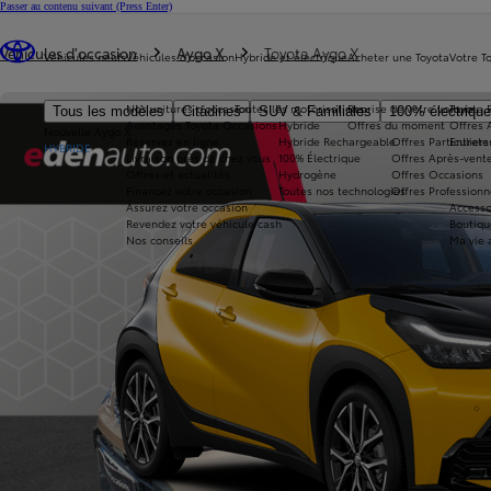
Passer au contenu suivant
(Press Enter)
Vous êtes ici
:
Véhicules d'occasion
Aygo X
Toyota Aygo X
Véhicules neufs
Véhicules d'occasion
Hybride et électrique
Acheter une Toyota
Votre T
Nos voitures d'occasion
Toutes les motorisations
Reprise de votre voiture
Toyota 
Tous les modèles
Citadines
SUV & Familiales
100% électriqu
Avantages Toyota Occasions
Hybride
Offres du moment
Offres 
Nouvelle Aygo X
Réservez en ligne
Hybride Rechargeable
Offres Particuliers
Entrete
HYBRIDE
Livraison près de chez vous
100% Électrique
Offres Après-vente
Offres et actualités
Hydrogène
Offres Occasions
Financez votre occasion
Toutes nos technologies
Offres Professionn
Assurez votre occasion
Accesso
Revendez votre véhicule cash
Boutiqu
Nos conseils
Ma vie 