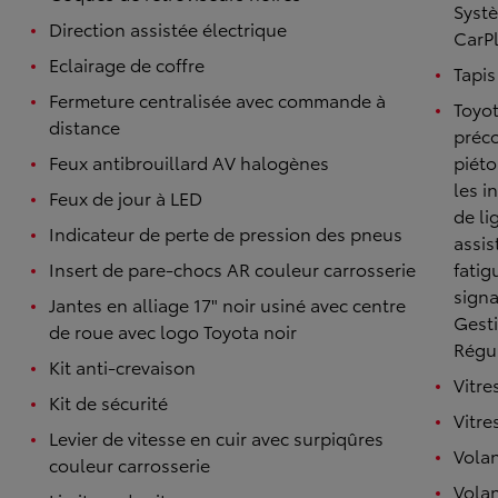
Syst
Direction assistée électrique
CarPl
Eclairage de coffre
Tapis
Fermeture centralisée avec commande à
Toyot
distance
préco
Feux antibrouillard AV halogènes
piéto
les i
Feux de jour à LED
de li
Indicateur de perte de pression des pneus
assis
Insert de pare-chocs AR couleur carrosserie
fatig
signa
Jantes en alliage 17" noir usiné avec centre
Gesti
de roue avec logo Toyota noir
Régul
Kit anti-crevaison
Vitre
Kit de sécurité
Vitre
Levier de vitesse en cuir avec surpiqûres
Vola
couleur carrosserie
Volan