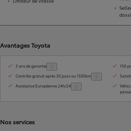
Limiteur de vitesse
Selle
dossi
Avantages Toyota
3 ans de garantie
150 po
TOYOTA C-HR
HYBRIDE OU HYBRIDE RECHARGEABLE
Contrôle gratuit après 30 jours ou 1500km
Satisf
Disponible rapidement
Assistance Européenne 24h/24
Véhic
passa
Nos services