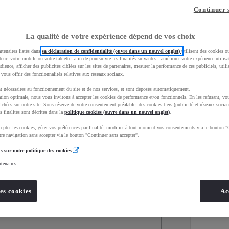
Continuer 
La qualité de votre expérience dépend de vos choix
rtenaires listés dans
sa déclaration de confidentialité (ouvre dans un nouvel onglet)
utilisent des cookies o
teur, votre mobile ou votre tablette, afin de poursuivre les finalités suivantes : améliorer votre expérience utilisat
udience, afficher des publicités ciblées sur les sites de partenaires, mesurer la performance de ces publicités, util
 vous offrir des fonctionnalités relatives aux réseaux sociaux.
t nécessaires au fonctionnement du site et de nos services, et sont déposés automatiquement.
tion optimale, nous vous invitons à accepter les cookies de performance et/ou fonctionnels. En les refusant, vou
ichées sur notre site. Sous réserve de votre consentement préalable, des cookies tiers (publicité et réseaux sociau
s finalités sont décrites dans la
politique cookies (ouvre dans un nouvel onglet)
.
epter les cookies, gérer vos préférences par finalité, modifier à tout moment vos consentements via le bouton "
Services
Concession
re navigation sans accepter via le bouton "Continuer sans accepter".
s sur notre politique des cookies
rtenaires
Energie
oyota Occasions
Essence
es cookies
Ac