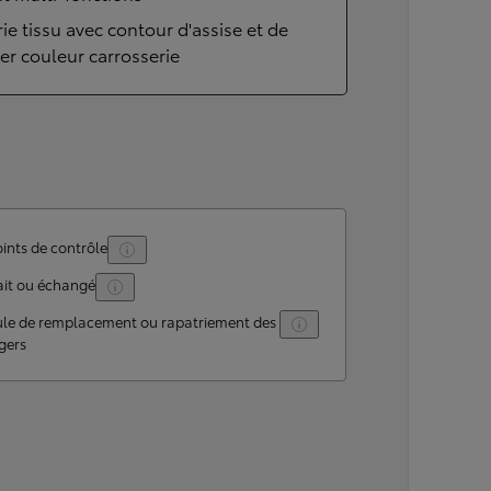
rie tissu avec contour d'assise et de
er couleur carrosserie
ints de contrôle
ait ou échangé
ule de remplacement ou rapatriement des
gers