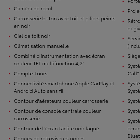
Porte
Caméra de recul
Proje
Carrosserie bi-ton avec toit et piliers peints
Rétro
en noir
dégiv
Ciel de toit noir
Serv
Climatisation manuelle
(incl
Combiné d'instrumentation avec écran
Siège
couleur TFT multifonction 4,2"
Syst
Compte-tours
Call"
Connectivité smartphone Apple CarPlay et
Systè
Android Auto sans fil
Systè
Contour d'aérateurs couleur carrosserie
Systè
Contour de console centrale couleur
Systè
carrosserie
Syst
Contour de l'écran tactile noir laqué
écran
Bluet
Coques de rétroviseurs noires