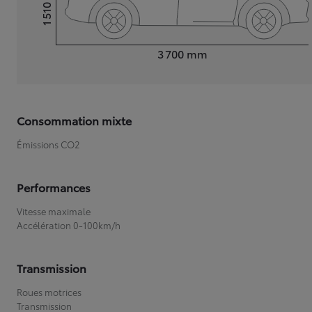
1 510
Hauteur
Longueur
3 700
mm
Consommation mixte
Émissions CO2
Performances
Vitesse maximale
Accélération 0-100km/h
Transmission
Roues motrices
Transmission