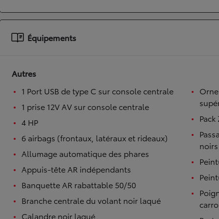
À partir de 19 700 €
Nouvelle Yaris Cross
Équipements
HYBRIDE
Disponible prochainement
Autres
1 Port USB de type C sur console centrale
Ornem
supér
1 prise 12V AV sur console centrale
Pack 
4 HP
Passa
6 airbags (frontaux, latéraux et rideaux)
noirs
Allumage automatique des phares
Peint
Appuis-tête AR indépendants
Peint
Banquette AR rabattable 50/50
Poign
Branche centrale du volant noir laqué
carro
Calandre noir laqué