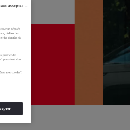
sans accepter →
u traceurs déposés
eur, réaliser des
iser des données de
s perdriez des
x) pourraient alors
Gérer mes cookies",
cepter