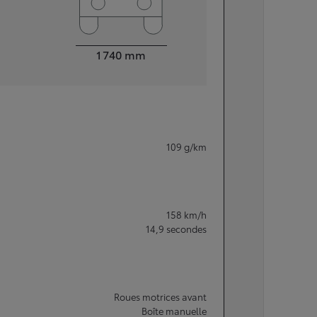
Largeur
1 740
mm
109
g/km
158
km/h
14,9
secondes
Roues motrices avant
Boîte manuelle