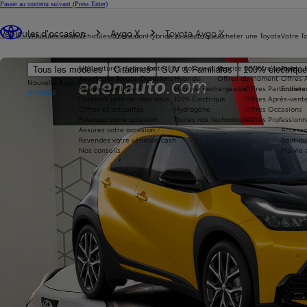
Passer au contenu suivant
(Press Enter)
Vous êtes ici
:
Véhicules d'occasion
Aygo X
Toyota Aygo X
Véhicules neufs
Véhicules d'occasion
Hybride et électrique
Acheter une Toyota
Votre T
Nos voitures d'occasion
Toutes les motorisations
Reprise de votre voiture
Toyota 
Tous les modèles
Citadines
SUV & Familiales
100% électriqu
Avantages Toyota Occasions
Hybride
Offres du moment
Offres 
Nouvelle Aygo X
Réservez en ligne
Hybride Rechargeable
Offres Particuliers
Entrete
HYBRIDE
Livraison près de chez vous
100% Électrique
Offres Après-vente
Offres et actualités
Hydrogène
Offres Occasions
Financez votre occasion
Toutes nos technologies
Offres Professionn
Assurez votre occasion
Accesso
Revendez votre véhicule cash
Boutiqu
Nos conseils
Ma vie 