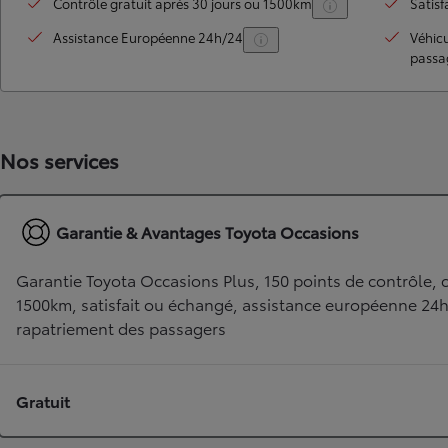
Contrôle gratuit après 30 jours ou 1500km
Satisf
Assistance Européenne 24h/24
Véhic
passa
Nos services
Garantie & Avantages Toyota Occasions
TOYOTA C-HR
HYBRIDE OU HYBRIDE RECHARGEABLE
Disponible rapidement
Garantie Toyota Occasions Plus, 150 points de contrôle, c
1500km, satisfait ou échangé, assistance européenne 24
rapatriement des passagers
Gratuit