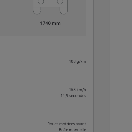
Largeur
1 740
mm
108
g/km
158
km/h
14,9
secondes
Roues motrices avant
Boîte manuelle