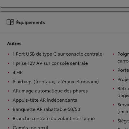
À partir de 19 700 €
Nouvelle Yaris Cross
Équipements
HYBRIDE
Disponible prochainement
Autres
1 Port USB de type C sur console centrale
Poign
carro
1 prise 12V AV sur console centrale
Porte
4 HP
Proje
6 airbags (frontaux, latéraux et rideaux)
Rétro
Allumage automatique des phares
dégiv
Appuis-tête AR indépendants
Serv
Banquette AR rabattable 50/50
(incl
Branche centrale du volant noir laqué
Siège
Caméra de recul