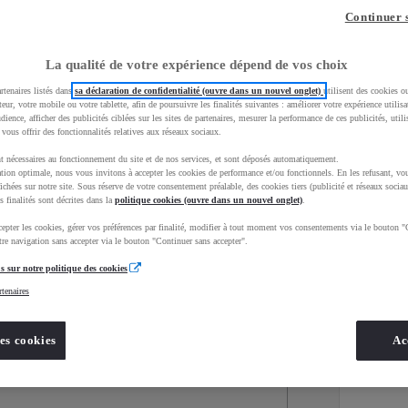
Continuer 
La qualité de votre expérience dépend de vos choix
rtenaires listés dans
sa déclaration de confidentialité (ouvre dans un nouvel onglet)
utilisent des cookies o
teur, votre mobile ou votre tablette, afin de poursuivre les finalités suivantes : améliorer votre expérience utilisat
udience, afficher des publicités ciblées sur les sites de partenaires, mesurer la performance de ces publicités, util
 vous offrir des fonctionnalités relatives aux réseaux sociaux.
t nécessaires au fonctionnement du site et de nos services, et sont déposés automatiquement.
tion optimale, nous vous invitons à accepter les cookies de performance et/ou fonctionnels. En les refusant, vou
ichées sur notre site. Sous réserve de votre consentement préalable, des cookies tiers (publicité et réseaux sociau
s finalités sont décrites dans la
politique cookies (ouvre dans un nouvel onglet)
.
epter les cookies, gérer vos préférences par finalité, modifier à tout moment vos consentements via le bouton "
Services
Concession
re navigation sans accepter via le bouton "Continuer sans accepter".
s sur notre politique des cookies
rtenaires
Energie
oyota Occasions
Essence
es cookies
Ac