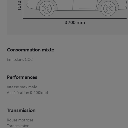
1 510
Hauteur
Longueur
3 700
mm
Consommation mixte
Émissions CO2
Performances
Vitesse maximale
Accélération 0-100km/h
Transmission
Roues motrices
Transmission