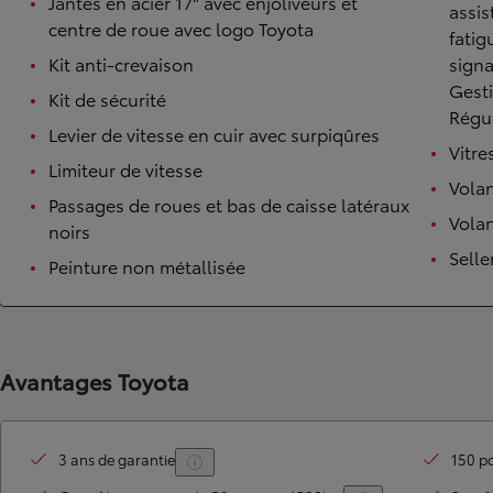
Jantes en acier 17" avec enjoliveurs et
assis
centre de roue avec logo Toyota
fatig
Kit anti-crevaison
signa
Gesti
Kit de sécurité
Régul
Levier de vitesse en cuir avec surpiqûres
Vitre
Limiteur de vitesse
Vola
Passages de roues et bas de caisse latéraux
Volan
noirs
Selle
Peinture non métallisée
Avantages Toyota
3 ans de garantie
150 po