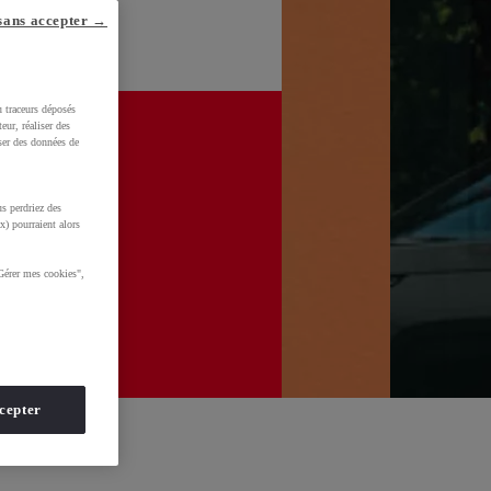
sans accepter →
u traceurs déposés
eur, réaliser des
iser des données de
s perdriez des
x) pourraient alors
Gérer mes cookies",
cepter