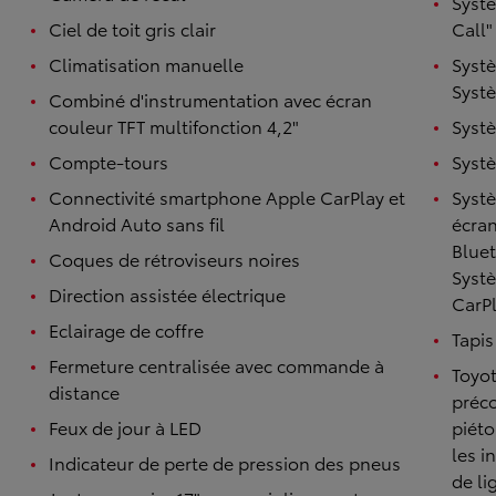
Syst
Ciel de toit gris clair
Call"
Climatisation manuelle
Systè
Systè
Combiné d'instrumentation avec écran
couleur TFT multifonction 4,2"
Systè
Compte-tours
Systè
Connectivité smartphone Apple CarPlay et
Syst
Android Auto sans fil
écran
Bluet
Coques de rétroviseurs noires
Syst
Direction assistée électrique
CarPl
Eclairage de coffre
Tapis
Fermeture centralisée avec commande à
Toyot
distance
préco
Feux de jour à LED
piéto
les i
Indicateur de perte de pression des pneus
de li