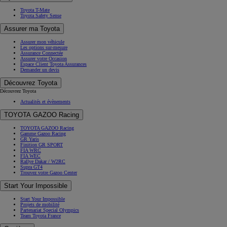
Toyota T-Mate
Toyota Safety Sense
Assurer ma Toyota
Assurer mon véhicule
Les options sur-mesure
Assurance Connectée
Assurer votre Occasion
Espace Client Toyota Assurances
Demander un devis
Découvrez Toyota
Découvrez Toyota
Actualités et évènements
TOYOTA GAZOO Racing
TOYOTA GAZOO Racing
Gamme Gazoo Racing
GR Yaris
Finition GR SPORT
FIA WRC
FIA WEC
Rallye Dakar / W2RC
Supra GT4
Trouvez votre Gazoo Center
Start Your Impossible
Start Your Impossible
Projets de mobilité
Partenariat Special Olympics
Team Toyota France