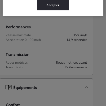
Accepter
Consommation mixte
4,8
L/100 km
Émissions CO2
108
g/km
Performances
Vitesse maximale
158
km/h
Accélération 0-100km/h
14,9
secondes
Transmission
Roues motrices
Roues motrices avant
Transmission
Boîte manuelle
Équipements
Confort