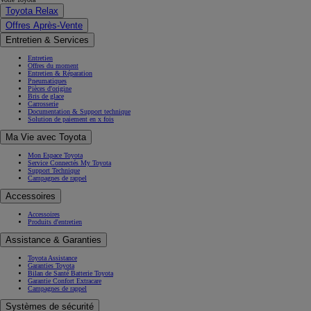
Toyota Relax
Offres Après-Vente
Entretien & Services
Entretien
Offres du moment
Entretien & Réparation
Pneumatiques
Pièces d'origine
Bris de glace
Carrosserie
Documentation & Support technique
Solution de paiement en x fois
Ma Vie avec Toyota
Mon Espace Toyota
Service Connectés My Toyota
Support Technique
Campagnes de rappel
Accessoires
Accessoires
Produits d'entretien
Assistance & Garanties
Toyota Assistance
Garanties Toyota
Bilan de Santé Batterie Toyota
Garantie Confort Extracare
Campagnes de rappel
Systèmes de sécurité