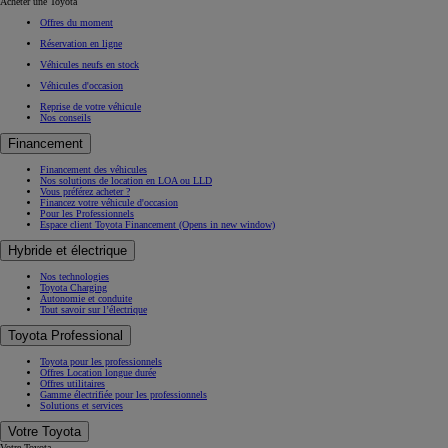
Acheter une Toyota
Offres du moment
Réservation en ligne
Véhicules neufs en stock
Véhicules d'occasion
Reprise de votre véhicule
Nos conseils
Financement
Financement des véhicules
Nos solutions de location en LOA ou LLD
Vous préférez acheter ?
Financez votre véhicule d'occasion
Pour les Professionnels
Espace client Toyota Financement
(Opens in new window)
Hybride et électrique
Nos technologies
Toyota Charging
Autonomie et conduite
Tout savoir sur l’électrique
Toyota Professional
Toyota pour les professionnels
Offres Location longue durée
Offres utilitaires
Gamme électrifiée pour les professionnels
Solutions et services
Votre Toyota
Votre Toyota