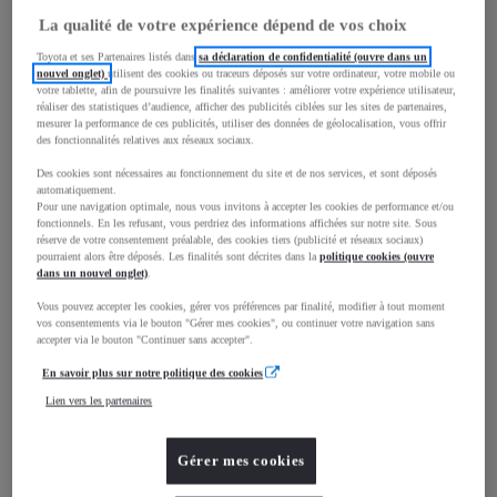
Volume du coffre
269
L
La qualité de votre expérience dépend de vos choix
Toyota et ses Partenaires listés dans
sa déclaration de confidentialité (ouvre dans un
nouvel onglet)
utilisent des cookies ou traceurs déposés sur votre ordinateur, votre mobile ou
votre tablette, afin de poursuivre les finalités suivantes : améliorer votre expérience utilisateur,
réaliser des statistiques d’audience, afficher des publicités ciblées sur les sites de partenaires,
mm
mesurer la performance de ces publicités, utiliser des données de géolocalisation, vous offrir
des fonctionnalités relatives aux réseaux sociaux.
1 510
Hauteur
Des cookies sont nécessaires au fonctionnement du site et de nos services, et sont déposés
automatiquement.
Pour une navigation optimale, nous vous invitons à accepter les cookies de performance et/ou
Longueur
3 700
mm
fonctionnels. En les refusant, vous perdriez des informations affichées sur notre site. Sous
réserve de votre consentement préalable, des cookies tiers (publicité et réseaux sociaux)
pourraient alors être déposés. Les finalités sont décrites dans la
politique cookies (ouvre
dans un nouvel onglet)
.
Vous pouvez accepter les cookies, gérer vos préférences par finalité, modifier à tout moment
vos consentements via le bouton "Gérer mes cookies", ou continuer votre navigation sans
accepter via le bouton "Continuer sans accepter".
En savoir plus sur notre politique des cookies
Largeur
1 740
mm
Lien vers les partenaires
Gérer mes cookies
Consommation mixte