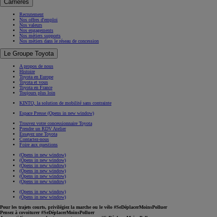
Carrières
Recrutement
Nos offres d'emploi
Nos valeurs
Nos engagements
Nos métiers supports
Nos métiers dans le réseau de concession
Le Groupe Toyota
A propos de nous
Histoire
Toyota en Europe
Toyota et vous
Toyota en France
Toujours plus loin
KINTO, la solution de mobilité sans contrainte
Espace Presse
(Opens in new window)
Trouvez votre concessionnaire Toyota
Prendre un RDV Atelier
Essayez une Toyota
Contactez-nous
Foire aux questions
(Opens in new window)
(Opens in new window)
(Opens in new window)
(Opens in new window)
(Opens in new window)
(Opens in new window)
(Opens in new window)
(Opens in new window)
Pour les trajets courts, privilégiez la marche ou le vélo #SeDéplacerMoinsPolluer
Pensez à covoiturer #SeDéplacerMoinsPolluer