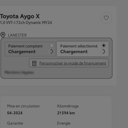
Toyota Aygo X
Sauvegarder le véh
1.0 VVT-i 72ch Dynamic MY24
LANESTER
Paiement comptant
Paiement comptant
Paiement sélectionné
Chargement
Chargement
Personnaliser le mode de financement
Mentions légales
Mise en circulation
Kilométrage
04-2024
21 594 km
Garantie
Energie