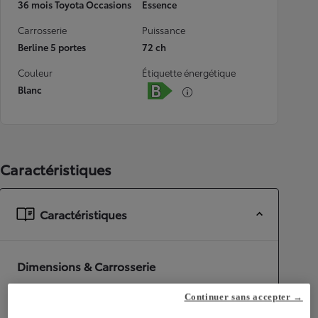
36 mois Toyota Occasions
Essence
Carrosserie
Puissance
Berline 5 portes
72 ch
Couleur
Étiquette énergétique
Blanc
Caractéristiques
Caractéristiques
Dimensions & Carrosserie
Portes
5
Continuer sans accepter →
Places
4