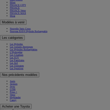
Hilux
PROACE CITY
PROACE
PROACE Verso
PROACE MAX
Mirai
Modèles à venir
Nouvelle Yaris Cross
Nouveau RAV4 Hybride Rechargeable
Les catégories
Les Hybrides
Les voitures électriques
Les Hybrides Rechargeables
L'Hydrogène
Les Citadines
Les SUV
Les Familiales
Les 4x4
Les Utilitaires
Les Sportives
Nos précédents modèles
Auris
Avensis
Aygo
GT86
Prius +
Verso
Highlander
Camry
Acheter une Toyota