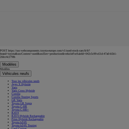
POST https://usc-webcomponents.toyota-europe.com/v1/used-stock-cars/fr/fr?
brand=toyota&uscContext=used&uscEnv=production&vehicleForSaleId=042c5c99-e51d-47a0-b5b1-
2fdcc4c279fb
Modèles
Modèles
Véhicules neufs
Tous les véhicules neufs
Aygo X Hybride
Yaris
Yaris Cross Hybride
Corolla
Corolla Touring Sports
GR Yaris
Toyota GR Supra
Toyota C-HR
Toyota C-HR+
RAV4
RAV4 Hybride Rechargeable
Prius Hybride Rechargeable
Toyota bZ4X
Toyota bZ4X Touring
Land Cruiser