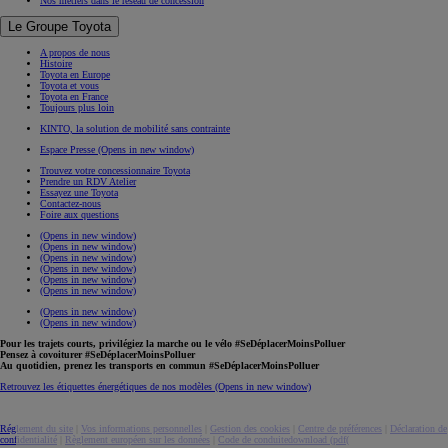
Nos métiers dans le réseau de concession
Le Groupe Toyota
A propos de nous
Histoire
Toyota en Europe
Toyota et vous
Toyota en France
Toujours plus loin
KINTO, la solution de mobilité sans contrainte
Espace Presse
(Opens in new window)
Trouvez votre concessionnaire Toyota
Prendre un RDV Atelier
Essayez une Toyota
Contactez-nous
Foire aux questions
(Opens in new window)
(Opens in new window)
(Opens in new window)
(Opens in new window)
(Opens in new window)
(Opens in new window)
(Opens in new window)
(Opens in new window)
Pour les trajets courts, privilégiez la marche ou le vélo #SeDéplacerMoinsPolluer
Pensez à covoiturer #SeDéplacerMoinsPolluer
Au quotidien, prenez les transports en commun #SeDéplacerMoinsPolluer
Retrouvez les étiquettes énergétiques de nos modèles
(Opens in new window)
Réglement du site
|
Vos informations personnelles
|
Gestion des cookies
|
Centre de préférences
|
Déclaration de
confidentialité
|
Règlement européen sur les données
|
Code de conduite
download (pdf(