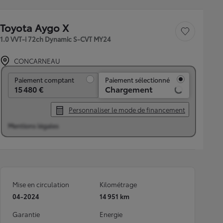
Toyota Aygo X
Sauvegarder le véh
1.0 VVT-i 72ch Dynamic S-CVT MY24
CONCARNEAU
Paiement comptant
Paiement comptant
Paiement sélectionné
15 480 €
Chargement
Personnaliser le mode de financement
Mentions légales
Mise en circulation
Kilométrage
04-2024
14 951 km
Garantie
Energie