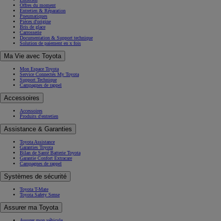
Offres du moment
Entretien & Réparation
Pneumatiques
Pièces d'origine
Bris de glace
Carrosserie
Documentation & Support technique
Solution de paiement en x fois
Ma Vie avec Toyota
Mon Espace Toyota
Service Connectés My Toyota
Support Technique
Campagnes de rappel
Accessoires
Accessoires
Produits d'entretien
Assistance & Garanties
Toyota Assistance
Garanties Toyota
Bilan de Santé Batterie Toyota
Garantie Confort Extracare
Campagnes de rappel
Systèmes de sécurité
Toyota T-Mate
Toyota Safety Sense
Assurer ma Toyota
Assurer mon véhicule