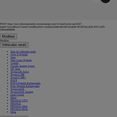
POST https://usc-webcomponents.toyota-europe.com/v1/used-stock-cars/fr/fr?
brand=toyota&uscContext=used&uscEnv=production&vehicleForSaleId=813d25ae-a626-4311-a3f5-
28b6a40886fb
Modèles
Modèles
Véhicules neufs
Tous les véhicules neufs
Aygo X Hybride
Yaris
Yaris Cross Hybride
Corolla
Corolla Touring Sports
GR Yaris
Toyota GR Supra
Toyota C-HR
Toyota C-HR+
RAV4
RAV4 Hybride Rechargeable
Prius Hybride Rechargeable
Toyota bZ4X
Toyota bZ4X Touring
Land Cruiser
Hilux
PROACE CITY
PROACE
PROACE Verso
PROACE MAX
Mirai