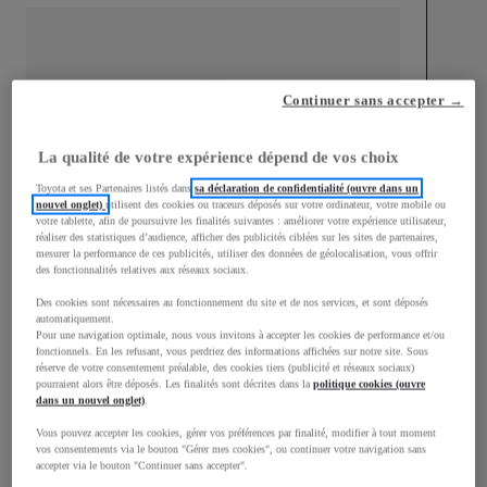
Continuer sans accepter →
mm
1 510
Hauteur
La qualité de votre expérience dépend de vos choix
Toyota et ses Partenaires listés dans
sa déclaration de confidentialité (ouvre dans un
Longueur
3 700
mm
nouvel onglet)
utilisent des cookies ou traceurs déposés sur votre ordinateur, votre mobile ou
votre tablette, afin de poursuivre les finalités suivantes : améliorer votre expérience utilisateur,
réaliser des statistiques d’audience, afficher des publicités ciblées sur les sites de partenaires,
mesurer la performance de ces publicités, utiliser des données de géolocalisation, vous offrir
des fonctionnalités relatives aux réseaux sociaux.
Des cookies sont nécessaires au fonctionnement du site et de nos services, et sont déposés
automatiquement.
Pour une navigation optimale, nous vous invitons à accepter les cookies de performance et/ou
fonctionnels. En les refusant, vous perdriez des informations affichées sur notre site. Sous
Largeur
1 740
mm
réserve de votre consentement préalable, des cookies tiers (publicité et réseaux sociaux)
pourraient alors être déposés. Les finalités sont décrites dans la
politique cookies (ouvre
dans un nouvel onglet)
.
Vous pouvez accepter les cookies, gérer vos préférences par finalité, modifier à tout moment
vos consentements via le bouton "Gérer mes cookies", ou continuer votre navigation sans
Consommation mixte
accepter via le bouton "Continuer sans accepter".