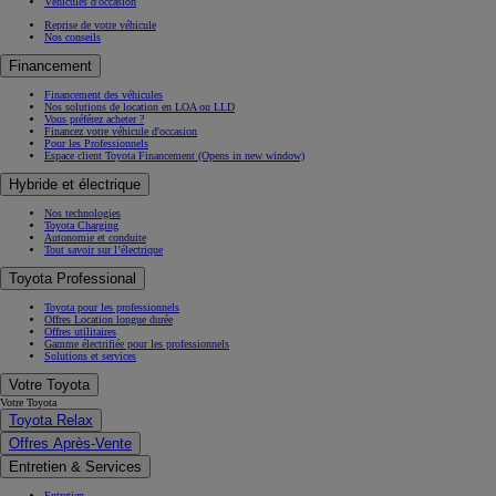
Véhicules d'occasion
Reprise de votre véhicule
Nos conseils
Financement
Financement des véhicules
Nos solutions de location en LOA ou LLD
Vous préférez acheter ?
Financez votre véhicule d'occasion
Pour les Professionnels
Espace client Toyota Financement
(Opens in new window)
Hybride et électrique
Nos technologies
Toyota Charging
Autonomie et conduite
Tout savoir sur l’électrique
Toyota Professional
Toyota pour les professionnels
Offres Location longue durée
Offres utilitaires
Gamme électrifiée pour les professionnels
Solutions et services
Votre Toyota
Votre Toyota
Toyota Relax
Offres Après-Vente
Entretien & Services
Entretien