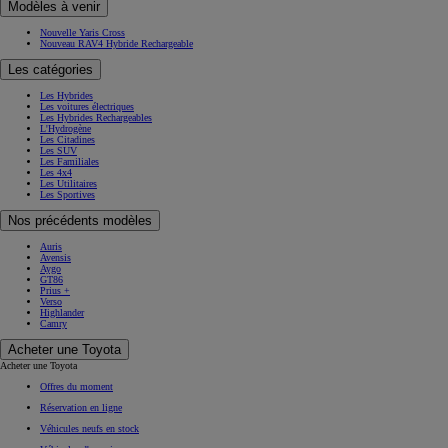
Modèles à venir
Nouvelle Yaris Cross
Nouveau RAV4 Hybride Rechargeable
Les catégories
Les Hybrides
Les voitures électriques
Les Hybrides Rechargeables
L'Hydrogène
Les Citadines
Les SUV
Les Familiales
Les 4x4
Les Utilitaires
Les Sportives
Nos précédents modèles
Auris
Avensis
Aygo
GT86
Prius +
Verso
Highlander
Camry
Acheter une Toyota
Acheter une Toyota
Offres du moment
Réservation en ligne
Véhicules neufs en stock