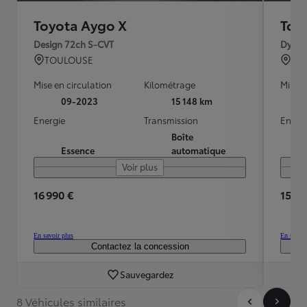
Toyota Aygo X
Toy
Design 72ch S-CVT
Dynam
TOULOUSE
TO
Mise en circulation
Kilométrage
Mise e
09-2023
15 148 km
Energie
Transmission
Energ
Boîte
Essence
automatique
Voir plus
16 990 €
15 89
En savoir plus
En savoir
Contactez la concession
Sauvegardez
8 Véhicules similaires