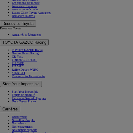
Les options sur-mesure
Assurance Connectée
Assurer votre Occasion
Espace Client Toyota Assurances
Demander un devis
Découvrez Toyota
Découvrez Toyota
Actualités et évènements
TOYOTA GAZOO Racing
TOYOTA GAZOO Racing
Gamme Gazoo Racing
GR Yaris
Finition GR SPORT
FIA WRC
FIA WEC
Rallye Dakar / W2RC
Supra GT4
Trouvez votre Gazoo Center
Start Your Impossible
Start Your Impossible
Projets de mobilité
Partenariat Special Olympics
Team Toyota France
Carrières
Recrutement
Nos offres d'emploi
Nos valeurs
Nos engagements
Nos métiers supports