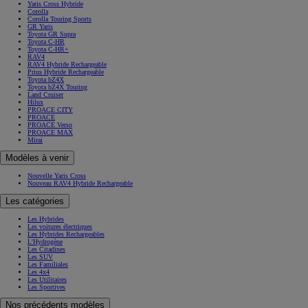
Yaris Cross Hybride
Corolla
Corolla Touring Sports
GR Yaris
Toyota GR Supra
Toyota C-HR
Toyota C-HR+
RAV4
RAV4 Hybride Rechargeable
Prius Hybride Rechargeable
Toyota bZ4X
Toyota bZ4X Touring
Land Cruiser
Hilux
PROACE CITY
PROACE
PROACE Verso
PROACE MAX
Mirai
Modèles à venir
Nouvelle Yaris Cross
Nouveau RAV4 Hybride Rechargeable
Les catégories
Les Hybrides
Les voitures électriques
Les Hybrides Rechargeables
L'Hydrogène
Les Citadines
Les SUV
Les Familiales
Les 4x4
Les Utilitaires
Les Sportives
Nos précédents modèles