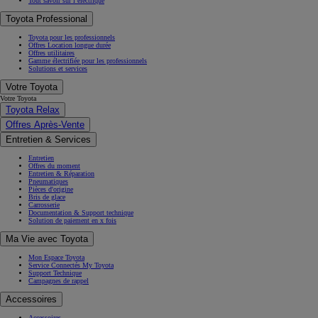
Tout savoir sur l’électrique
Toyota Professional
Toyota pour les professionnels
Offres Location longue durée
Offres utilitaires
Gamme électrifiée pour les professionnels
Solutions et services
Votre Toyota
Votre Toyota
Toyota Relax
Offres Après-Vente
Entretien & Services
Entretien
Offres du moment
Entretien & Réparation
Pneumatiques
Pièces d'origine
Bris de glace
Carrosserie
Documentation & Support technique
Solution de paiement en x fois
Ma Vie avec Toyota
Mon Espace Toyota
Service Connectés My Toyota
Support Technique
Campagnes de rappel
Accessoires
Accessoires