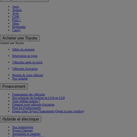
Auris
Avensis
Aygo
GT86
Prius +
Verso
Highlander
Camry
Acheter une Toyota
Acheter une Toyota
Offres du moment
Réservation en ligne
Véhicules neufs en stock
Véhicules d'occasion
Reprise de votre véhicule
Nos conseils
Financement
Financement des véhicules
Nos solutions de location en LOA ou LLD
Vous préférez acheter ?
Financez votre véhicule d'occasion
Pour les Professionnels
Espace client Toyota Financement
(Opens in new window)
Hybride et électrique
Nos technologies
Toyota Charging
Autonomie et conduite