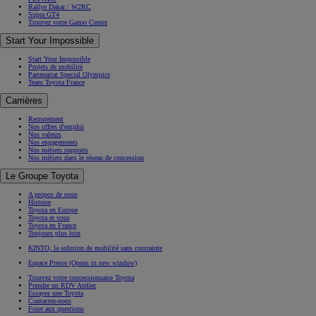
Rallye Dakar / W2RC
Supra GT4
Trouvez votre Gazoo Center
Start Your Impossible
Start Your Impossible
Projets de mobilité
Partenariat Special Olympics
Team Toyota France
Carrières
Recrutement
Nos offres d'emploi
Nos valeurs
Nos engagements
Nos métiers supports
Nos métiers dans le réseau de concession
Le Groupe Toyota
A propos de nous
Histoire
Toyota en Europe
Toyota et vous
Toyota en France
Toujours plus loin
KINTO, la solution de mobilité sans contrainte
Espace Presse
(Opens in new window)
Trouvez votre concessionnaire Toyota
Prendre un RDV Atelier
Essayez une Toyota
Contactez-nous
Foire aux questions