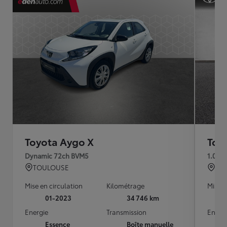
Toyota Aygo X
Toy
Dynamic 72ch BVM5
1.0 V
TOULOUSE
QU
Mise en circulation
Kilométrage
Mise e
01-2023
34 746 km
Energie
Transmission
Energ
Essence
Boîte manuelle