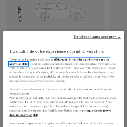
mm
1 510
Hauteur
Longueur
3 700
mm
Continuer sans accepter →
La qualité de votre expérience dépend de vos choix
Toyota et ses Partenaires listés dans
sa déclaration de confidentialité (ouvre dans un
nouvel onglet)
utilisent des cookies ou traceurs déposés sur votre ordinateur, votre mobile ou
votre tablette, afin de poursuivre les finalités suivantes : améliorer votre expérience utilisateur,
réaliser des statistiques d’audience, afficher des publicités ciblées sur les sites de partenaires,
Largeur
1 740
mm
mesurer la performance de ces publicités, utiliser des données de géolocalisation, vous offrir
des fonctionnalités relatives aux réseaux sociaux.
Des cookies sont nécessaires au fonctionnement du site et de nos services, et sont déposés
automatiquement.
Pour une navigation optimale, nous vous invitons à accepter les cookies de performance et/ou
Consommation mixte
fonctionnels. En les refusant, vous perdriez des informations affichées sur notre site. Sous
réserve de votre consentement préalable, des cookies tiers (publicité et réseaux sociaux)
pourraient alors être déposés. Les finalités sont décrites dans la
politique cookies (ouvre
Consommation mixte
4,8
L/100 km
dans un nouvel onglet)
.
Émissions CO2
112
g/km
Vous pouvez accepter les cookies, gérer vos préférences par finalité, modifier à tout moment