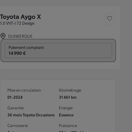
Toyota Aygo X
Sauvegarder le véh
1.0 VVT-i 72 Design
DUNKERQUE
Prix mensuel
Paiement comptant
14 990 €
Mise en circulation
Kilométrage
01-2024
31 461 km
Garantie
Energie
36 mois Toyota Occasions
Essence
Carrosserie
Puissance