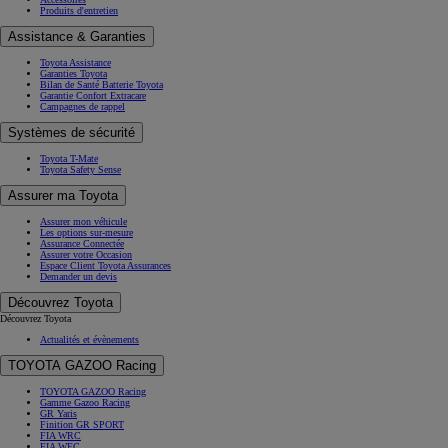
Produits d'entretien
Assistance & Garanties
Toyota Assistance
Garanties Toyota
Bilan de Santé Batterie Toyota
Garantie Confort Extracare
Campagnes de rappel
Systèmes de sécurité
Toyota T-Mate
Toyota Safety Sense
Assurer ma Toyota
Assurer mon véhicule
Les options sur-mesure
Assurance Connectée
Assurer votre Occasion
Espace Client Toyota Assurances
Demander un devis
Découvrez Toyota
Découvrez Toyota
Actualités et évènements
TOYOTA GAZOO Racing
TOYOTA GAZOO Racing
Gamme Gazoo Racing
GR Yaris
Finition GR SPORT
FIA WRC
FIA WEC