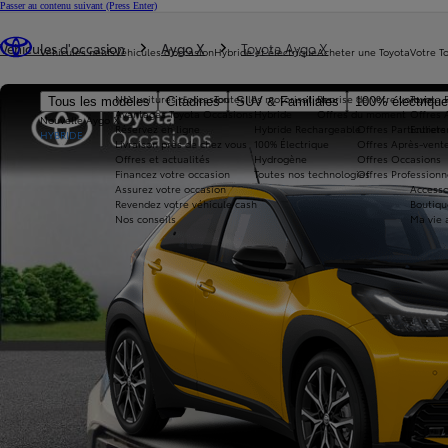
Passer au contenu suivant
(Press Enter)
Vous êtes ici
:
Véhicules d'occasion
Aygo X
Toyota Aygo X
Véhicules neufs
Véhicules d'occasion
Hybride et électrique
Acheter une Toyota
Votre T
Nos voitures d'occasion
Toutes les motorisations
Reprise de votre voiture
Toyota 
Tous les modèles
Citadines
SUV & Familiales
100% électriqu
Avantages Toyota Occasions
Hybride
Offres du moment
Offres 
Nouvelle Aygo X
Réservez en ligne
Hybride Rechargeable
Offres Particuliers
Entrete
HYBRIDE
Livraison près de chez vous
100% Électrique
Offres Après-vente
Offres et actualités
Hydrogène
Offres Occasions
Financez votre occasion
Toutes nos technologies
Offres Professionn
Assurez votre occasion
Accesso
Revendez votre véhicule cash
Boutiqu
Nos conseils
Ma vie 