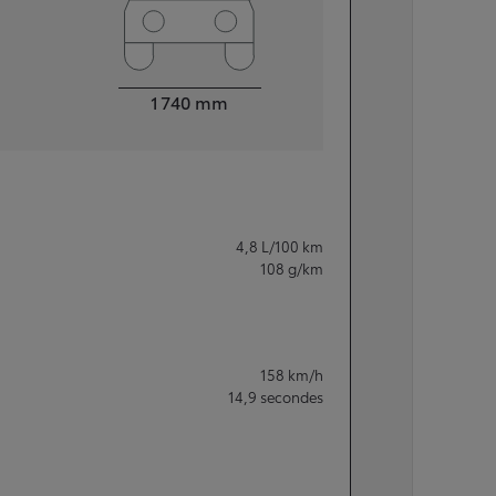
Largeur
1 740
mm
4,8
L/100 km
108
g/km
158
km/h
14,9
secondes