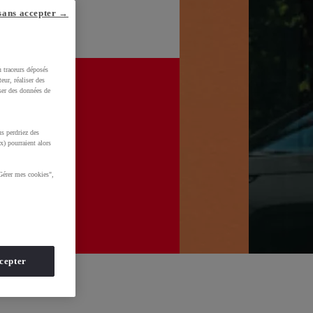
sans accepter →
u traceurs déposés
eur, réaliser des
iser des données de
s perdriez des
x) pourraient alors
Gérer mes cookies",
cepter