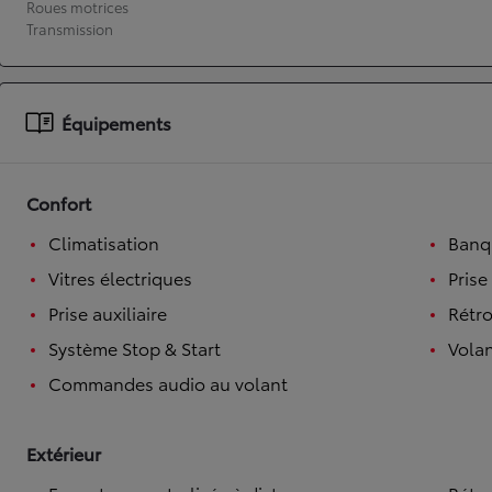
Roues motrices
Transmission
À partir de 19 700 €
Nouvelle Yaris Cross
HYBRIDE
Disponible prochainement
Équipements
Confort
Climatisation
Banqu
Vitres électriques
Prise
Prise auxiliaire
Rétro
Système Stop & Start
Volan
Commandes audio au volant
Extérieur