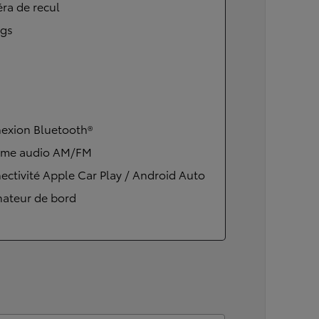
ra de recul
ags
exion Bluetooth®
ème audio AM/FM
ctivité Apple Car Play / Android Auto
nateur de bord