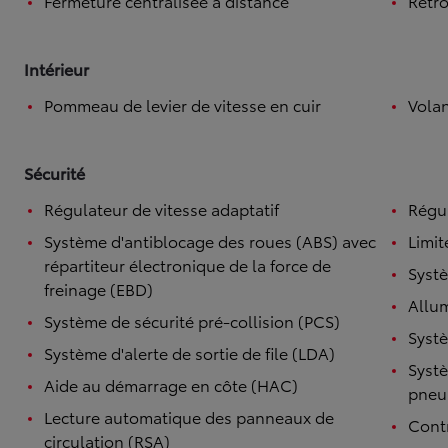
Fermeture centralisée à distance
Rétro
Intérieur
Pommeau de levier de vitesse en cuir
Volan
Sécurité
Régulateur de vitesse adaptatif
Régul
Système d'antiblocage des roues (ABS) avec
Limit
répartiteur électronique de la force de
Systè
freinage (EBD)
Allu
Système de sécurité pré-collision (PCS)
Systè
Système d'alerte de sortie de file (LDA)
Systè
Aide au démarrage en côte (HAC)
pneu
Lecture automatique des panneaux de
Contr
circulation (RSA)