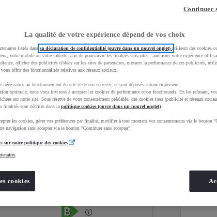
Continuer 
La qualité de votre expérience dépend de vos choix
rtenaires listés dans
sa déclaration de confidentialité (ouvre dans un nouvel onglet)
utilisent des cookies o
teur, votre mobile ou votre tablette, afin de poursuivre les finalités suivantes : améliorer votre expérience utilisat
udience, afficher des publicités ciblées sur les sites de partenaires, mesurer la performance de ces publicités, util
 vous offrir des fonctionnalités relatives aux réseaux sociaux.
t nécessaires au fonctionnement du site et de nos services, et sont déposés automatiquement.
tion optimale, nous vous invitons à accepter les cookies de performance et/ou fonctionnels. En les refusant, vou
ichées sur notre site. Sous réserve de votre consentement préalable, des cookies tiers (publicité et réseaux sociau
s finalités sont décrites dans la
politique cookies (ouvre dans un nouvel onglet)
.
epter les cookies, gérer vos préférences par finalité, modifier à tout moment vos consentements via le bouton "
Services
Concession
re navigation sans accepter via le bouton "Continuer sans accepter".
s sur notre politique des cookies
rtenaires
Energie
oyota Occasions
Essence
es cookies
Ac
Étiquette énergétique