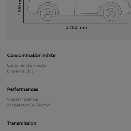
1 510
Hauteur
Longueur
3 700
mm
Consommation mixte
Consommation mixte
Émissions CO2
Performances
Vitesse maximale
Accélération 0-100km/h
Transmission