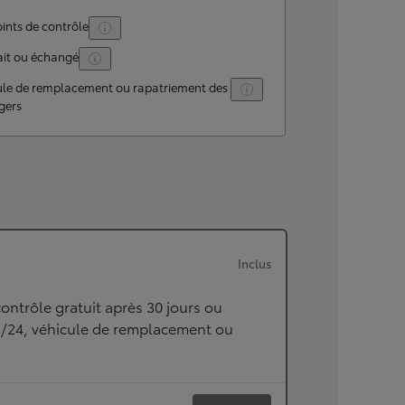
ints de contrôle
ait ou échangé
ule de remplacement ou rapatriement des
gers
Inclus
ontrôle gratuit après 30 jours ou
h/24, véhicule de remplacement ou