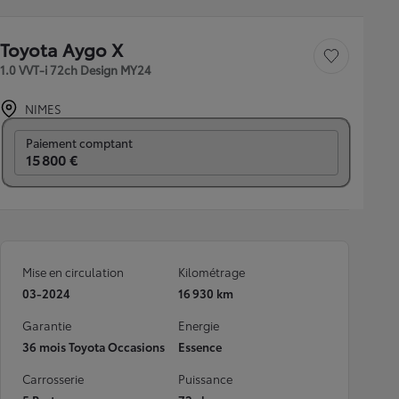
Toyota Aygo X
Sauvegarder le véh
1.0 VVT-i 72ch Design MY24
NIMES
Prix mensuel
Paiement comptant
15 800 €
Mise en circulation
Kilométrage
03-2024
16 930 km
Garantie
Energie
36 mois Toyota Occasions
Essence
Carrosserie
Puissance