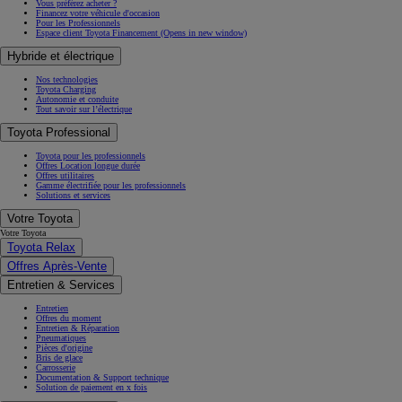
Vous préférez acheter ?
Financez votre véhicule d'occasion
Pour les Professionnels
Espace client Toyota Financement
(Opens in new window)
Hybride et électrique
Nos technologies
Toyota Charging
Autonomie et conduite
Tout savoir sur l’électrique
Toyota Professional
Toyota pour les professionnels
Offres Location longue durée
Offres utilitaires
Gamme électrifiée pour les professionnels
Solutions et services
Votre Toyota
Votre Toyota
Toyota Relax
Offres Après-Vente
Entretien & Services
Entretien
Offres du moment
Entretien & Réparation
Pneumatiques
Pièces d'origine
Bris de glace
Carrosserie
Documentation & Support technique
Solution de paiement en x fois