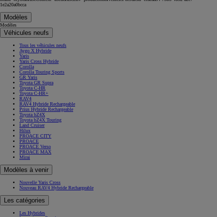
1e2a20a0bcca
Modèles
Modèles
Véhicules neufs
Tous les véhicules neufs
Aygo X Hybride
Yaris
Yaris Cross Hybride
Corolla
Corolla Touring Sports
GR Yaris
Toyota GR Supra
Toyota C-HR
Toyota C-HR+
RAV4
RAV4 Hybride Rechargeable
Prius Hybride Rechargeable
Toyota bZ4X
Toyota bZ4X Touring
Land Cruiser
Hilux
PROACE CITY
PROACE
PROACE Verso
PROACE MAX
Mirai
Modèles à venir
Nouvelle Yaris Cross
Nouveau RAV4 Hybride Rechargeable
Les catégories
Les Hybrides