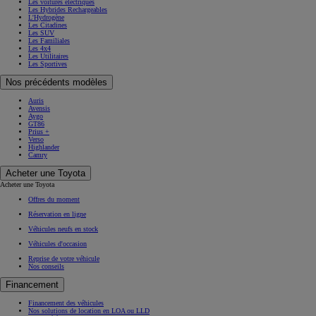
Les voitures électriques
Les Hybrides Rechargeables
L'Hydrogène
Les Citadines
Les SUV
Les Familiales
Les 4x4
Les Utilitaires
Les Sportives
Nos précédents modèles
Auris
Avensis
Aygo
GT86
Prius +
Verso
Highlander
Camry
Acheter une Toyota
Acheter une Toyota
Offres du moment
Réservation en ligne
Véhicules neufs en stock
Véhicules d'occasion
Reprise de votre véhicule
Nos conseils
Financement
Financement des véhicules
Nos solutions de location en LOA ou LLD