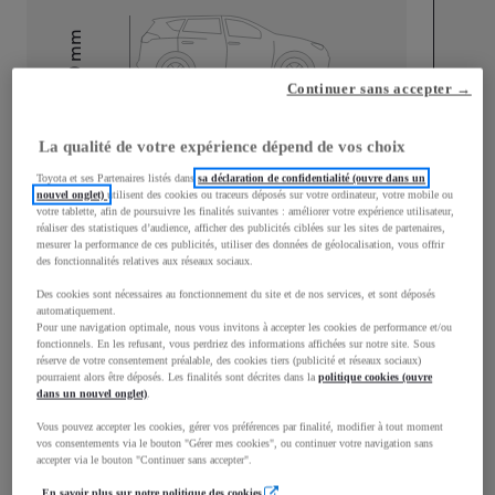
mm
1 510
Hauteur
Continuer sans accepter →
Longueur
3 700
mm
La qualité de votre expérience dépend de vos choix
Toyota et ses Partenaires listés dans
sa déclaration de confidentialité (ouvre dans un
nouvel onglet)
utilisent des cookies ou traceurs déposés sur votre ordinateur, votre mobile ou
votre tablette, afin de poursuivre les finalités suivantes : améliorer votre expérience utilisateur,
réaliser des statistiques d’audience, afficher des publicités ciblées sur les sites de partenaires,
mesurer la performance de ces publicités, utiliser des données de géolocalisation, vous offrir
des fonctionnalités relatives aux réseaux sociaux.
Des cookies sont nécessaires au fonctionnement du site et de nos services, et sont déposés
Largeur
1 740
mm
automatiquement.
Pour une navigation optimale, nous vous invitons à accepter les cookies de performance et/ou
fonctionnels. En les refusant, vous perdriez des informations affichées sur notre site. Sous
réserve de votre consentement préalable, des cookies tiers (publicité et réseaux sociaux)
pourraient alors être déposés. Les finalités sont décrites dans la
politique cookies (ouvre
dans un nouvel onglet)
.
Consommation mixte
Vous pouvez accepter les cookies, gérer vos préférences par finalité, modifier à tout moment
Consommation mixte
4,8
L/100 km
vos consentements via le bouton "Gérer mes cookies", ou continuer votre navigation sans
accepter via le bouton "Continuer sans accepter".
Émissions CO2
109
g/km
En savoir plus sur notre politique des cookies