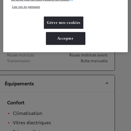
Lien vers les partenaires
Performances
Vitesse maximale
158
km/h
Gérer mes cookies
Accélération 0-100km/h
14,9
secondes
Accepter
Transmission
Roues motrices
Roues motrices avant
Transmission
Boîte manuelle
Équipements
Confort
Climatisation
Vitres électriques