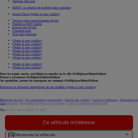
Toujours plus loin
KINTO, la solution de mobilité sans contrainte
Espace Presse
(Opens in new window)
Trouvez votre concessionnaire Toyota
Prendre un RDV Atelier
Essayez une Toyota
Contactez-nous
Foire aux questions
(Opens in new window)
(Opens in new window)
(Opens in new window)
(Opens in new window)
(Opens in new window)
(Opens in new window)
(Opens in new window)
(Opens in new window)
Pour les trajets courts, privilégiez la marche ou le vélo #SeDéplacerMoinsPolluer
Pensez à covoiturer #SeDéplacerMoinsPolluer
Au quotidien, prenez les transports en commun #SeDéplacerMoinsPolluer
Retrouvez les étiquettes énergétiques de nos modèles
(Opens in new window)
Réglement du site
|
Vos informations personnelles
|
Gestion des cookies
|
Centre de préférences
|
Déclaration de
confidentialité
|
Règlement européen sur les données
|
Code de conduite
download (pdf(
Toyota. Tous droits réservés. © 2026
Informations légales
Accessibilité : non conforme
Ce véhicule m'intéresse
Découvrez le véhicule