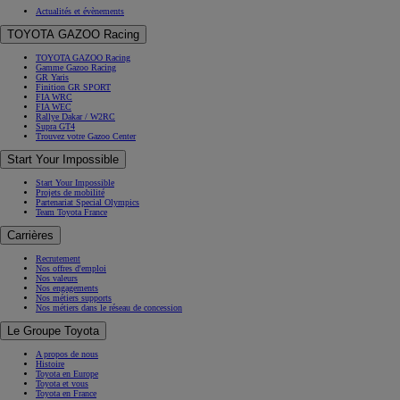
Actualités et évènements
TOYOTA GAZOO Racing
TOYOTA GAZOO Racing
Gamme Gazoo Racing
GR Yaris
Finition GR SPORT
FIA WRC
FIA WEC
Rallye Dakar / W2RC
Supra GT4
Trouvez votre Gazoo Center
Start Your Impossible
Start Your Impossible
Projets de mobilité
Partenariat Special Olympics
Team Toyota France
Carrières
Recrutement
Nos offres d'emploi
Nos valeurs
Nos engagements
Nos métiers supports
Nos métiers dans le réseau de concession
Le Groupe Toyota
A propos de nous
Histoire
Toyota en Europe
Toyota et vous
Toyota en France