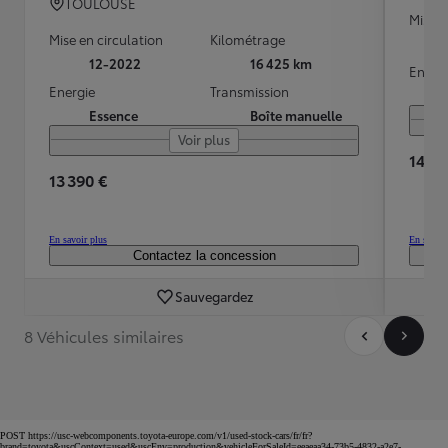
TOULOUSE
Mise e
Mise en circulation
Kilométrage
12-2022
16 425 km
Energ
Energie
Transmission
Essence
Boîte manuelle
Voir plus
14 39
13 390 €
En savoir plus
En savoir
Contactez la concession
Sauvegardez
8 Véhicules similaires
POST https://usc-webcomponents.toyota-europe.com/v1/used-stock-cars/fr/fr?
brand=toyota&uscContext=used&uscEnv=production&vehicleForSaleId=eeaeaa34-73b5-4832-a2e7-