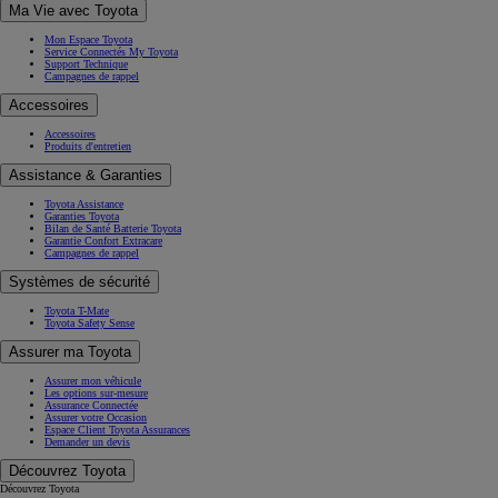
Ma Vie avec Toyota
Mon Espace Toyota
Service Connectés My Toyota
Support Technique
Campagnes de rappel
Accessoires
Accessoires
Produits d'entretien
Assistance & Garanties
Toyota Assistance
Garanties Toyota
Bilan de Santé Batterie Toyota
Garantie Confort Extracare
Campagnes de rappel
Systèmes de sécurité
Toyota T-Mate
Toyota Safety Sense
Assurer ma Toyota
Assurer mon véhicule
Les options sur-mesure
Assurance Connectée
Assurer votre Occasion
Espace Client Toyota Assurances
Demander un devis
Découvrez Toyota
Découvrez Toyota