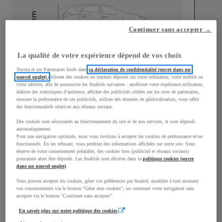
mm
Continuer sans accepter →
1 510
Hauteur
La qualité de votre expérience dépend de vos choix
Longueur
3 700
mm
Toyota et ses Partenaires listés dans
sa déclaration de confidentialité (ouvre dans un
nouvel onglet)
utilisent des cookies ou traceurs déposés sur votre ordinateur, votre mobile ou
votre tablette, afin de poursuivre les finalités suivantes : améliorer votre expérience utilisateur,
réaliser des statistiques d’audience, afficher des publicités ciblées sur les sites de partenaires,
mesurer la performance de ces publicités, utiliser des données de géolocalisation, vous offrir
des fonctionnalités relatives aux réseaux sociaux.
Des cookies sont nécessaires au fonctionnement du site et de nos services, et sont déposés
automatiquement.
Largeur
1 740
mm
Pour une navigation optimale, nous vous invitons à accepter les cookies de performance et/ou
fonctionnels. En les refusant, vous perdriez des informations affichées sur notre site. Sous
réserve de votre consentement préalable, des cookies tiers (publicité et réseaux sociaux)
pourraient alors être déposés. Les finalités sont décrites dans la
politique cookies (ouvre
dans un nouvel onglet)
.
Consommation mixte
Vous pouvez accepter les cookies, gérer vos préférences par finalité, modifier à tout moment
vos consentements via le bouton "Gérer mes cookies", ou continuer votre navigation sans
Émissions CO2
108
g/km
accepter via le bouton "Continuer sans accepter".
En savoir plus sur notre politique des cookies