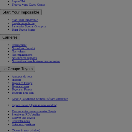
Supra GT4
Trouvez votre Gazoo Center
Start Your Impossible
Start Your Impossible
Projets de mobilité
Partenariat Special Olympics
Team Toyota France
Carrières
Recrutement
Nos offres d'emploi
Nos valeurs
Nos engagements
Nos métiers supports
Nos métiers dans le réseau de concession
Le Groupe Toyota
A propos de nous
Histoire
Toyota en Europe
Toyota et vous
Toyota en France
Toujours plus loin
KINTO, la solution de mobilité sans contrainte
Espace Presse
(Opens in new window)
Trouvez votre concessionnaire Toyota
Prendre un RDV Atelier
Essayez une Toyota
Contactez-nous
Foire aux questions
(Opens in new window)