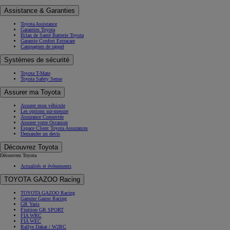
Assistance & Garanties
Toyota Assistance
Garanties Toyota
Bilan de Santé Batterie Toyota
Garantie Confort Extracare
Campagnes de rappel
Systèmes de sécurité
Toyota T-Mate
Toyota Safety Sense
Assurer ma Toyota
Assurer mon véhicule
Les options sur-mesure
Assurance Connectée
Assurer votre Occasion
Espace Client Toyota Assurances
Demander un devis
Découvrez Toyota
Découvrez Toyota
Actualités et évènements
TOYOTA GAZOO Racing
TOYOTA GAZOO Racing
Gamme Gazoo Racing
GR Yaris
Finition GR SPORT
FIA WRC
FIA WEC
Rallye Dakar / W2RC