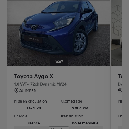
Toyota Aygo X
Toy
1.0 VVT-i 72ch Dynamic MY24
Dynam
QUIMPER
BO
Mise en circulation
Kilométrage
Mise e
03-2024
9 864 km
Energie
Transmission
Energ
Essence
Boîte manuelle