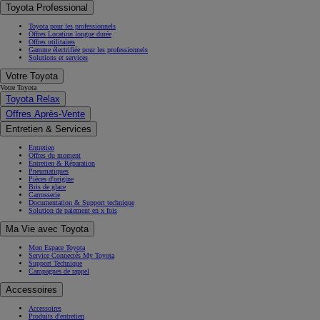
Toyota Professional
Toyota pour les professionnels
Offres Location longue durée
Offres utilitaires
Gamme électrifiée pour les professionnels
Solutions et services
Votre Toyota
Votre Toyota
Toyota Relax
Offres Après-Vente
Entretien & Services
Entretien
Offres du moment
Entretien & Réparation
Pneumatiques
Pièces d'origine
Bris de glace
Carrosserie
Documentation & Support technique
Solution de paiement en x fois
Ma Vie avec Toyota
Mon Espace Toyota
Service Connectés My Toyota
Support Technique
Campagnes de rappel
Accessoires
Accessoires
Produits d'entretien