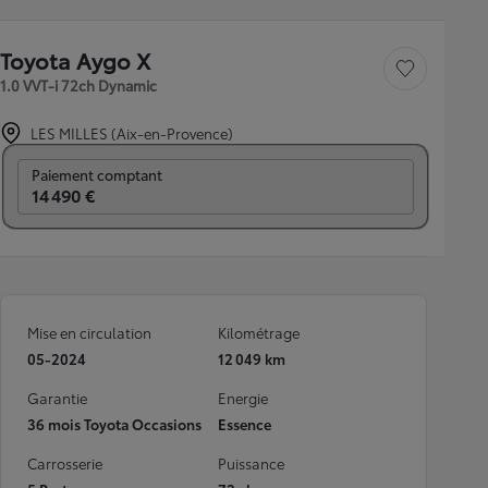
Toyota Aygo X
Sauvegarder le véh
1.0 VVT-i 72ch Dynamic
LES MILLES (Aix-en-Provence)
Prix mensuel
Paiement comptant
14 490 €
Mise en circulation
Kilométrage
05-2024
12 049 km
Garantie
Energie
36 mois Toyota Occasions
Essence
Carrosserie
Puissance