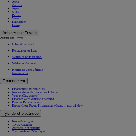
Auris
Avensis
Aygo
GT86
Prius +
Verso
Highlander
Camry
Acheter une Toyota
Acheter une Toyota
Offres du moment
Réservation en ligne
Véhicules neufs en stock
Véhicules d'occasion
Reprise de votre véhicule
Nos conseils
Financement
Financement des véhicules
Nos solutions de location en LOA ou LLD
Vous préférez acheter ?
Financez votre véhicule d'occasion
Pour les Professionnels
Espace client Toyota Financement
(Opens in new window)
Hybride et électrique
Nos technologies
Toyota Charging
Autonomie et conduite
Tout savoir sur l’électrique