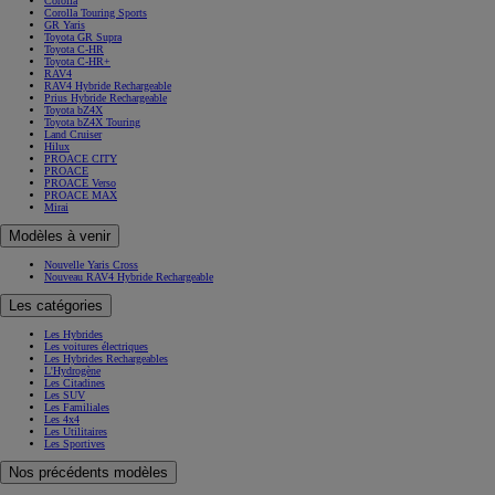
Corolla
Corolla Touring Sports
GR Yaris
Toyota GR Supra
Toyota C-HR
Toyota C-HR+
RAV4
RAV4 Hybride Rechargeable
Prius Hybride Rechargeable
Toyota bZ4X
Toyota bZ4X Touring
Land Cruiser
Hilux
PROACE CITY
PROACE
PROACE Verso
PROACE MAX
Mirai
Modèles à venir
Nouvelle Yaris Cross
Nouveau RAV4 Hybride Rechargeable
Les catégories
Les Hybrides
Les voitures électriques
Les Hybrides Rechargeables
L'Hydrogène
Les Citadines
Les SUV
Les Familiales
Les 4x4
Les Utilitaires
Les Sportives
Nos précédents modèles