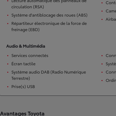
Lecture automatique des panneaux de
Contr
circulation (RSA)
Camé
Système d'antiblocage des roues (ABS)
Airb
Répartiteur électronique de la force de
freinage (EBD)
Audio & Multimédia
Services connectés
Conn
Écran tactile
Syst
Système audio DAB (Radio Numérique
Conne
Terrestre)
Ordi
Prise(s) USB
Avantages Toyota