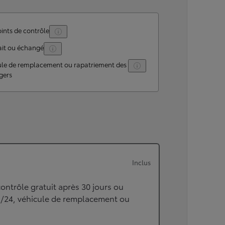
ints de contrôle
ait ou échangé
ule de remplacement ou rapatriement des
gers
Inclus
ontrôle gratuit après 30 jours ou
h/24, véhicule de remplacement ou