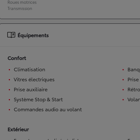
Roues motrices
Transmission
À partir de 19 700 €
Nouvelle Yaris Cross
HYBRIDE
Disponible prochainement
Équipements
Confort
Climatisation
Banqu
Vitres électriques
Prise
Prise auxiliaire
Rétro
Système Stop & Start
Volan
Commandes audio au volant
Extérieur