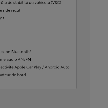
ôle de stabilité du véhicule (VSC)
ra de recul
ags
exion Bluetooth®
ème audio AM/FM
ctivité Apple Car Play / Android Auto
nateur de bord