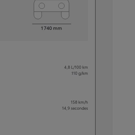
Largeur
1 740
mm
4,8
L/100 km
110
g/km
158
km/h
14,9
secondes