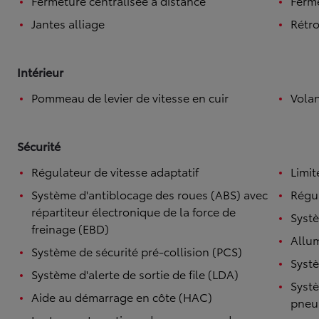
Fermeture centralisée à distance
Ferme
Jantes alliage
Rétro
Intérieur
Pommeau de levier de vitesse en cuir
Volan
Sécurité
Régulateur de vitesse adaptatif
Limit
Système d'antiblocage des roues (ABS) avec
Régul
répartiteur électronique de la force de
Systè
freinage (EBD)
Allu
Système de sécurité pré-collision (PCS)
Systè
Système d'alerte de sortie de file (LDA)
Systè
Aide au démarrage en côte (HAC)
pneu