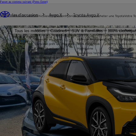
Passer au contenu suivant
(Press Enter)
Vous êtes ici
:
Véhicules d'occasion
Aygo X
Toyota Aygo X
Véhicules neufs
Véhicules d'occasion
Hybride et électrique
Acheter une Toyota
Votre T
Nos voitures d'occasion
Toutes les motorisations
Reprise de votre voiture
Toyota 
Tous les modèles
Citadines
SUV & Familiales
100% électriqu
Avantages Toyota Occasions
Hybride
Offres du moment
Offres 
Nouvelle Aygo X
Réservez en ligne
Hybride Rechargeable
Offres Particuliers
Entrete
HYBRIDE
Livraison près de chez vous
100% Électrique
Offres Après-vente
Offres et actualités
Hydrogène
Offres Occasions
Financez votre occasion
Toutes nos technologies
Offres Professionn
Assurez votre occasion
Accesso
Revendez votre véhicule cash
Boutiqu
Nos conseils
Ma vie 