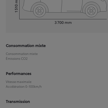
1 510
Hauteur
Longueur
3 700
mm
Consommation mixte
Consommation mixte
Émissions CO2
Performances
Vitesse maximale
Accélération 0-100km/h
Transmission