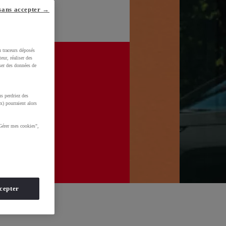
sans accepter →
u traceurs déposés
eur, réaliser des
iser des données de
s perdriez des
x) pourraient alors
Gérer mes cookies",
cepter