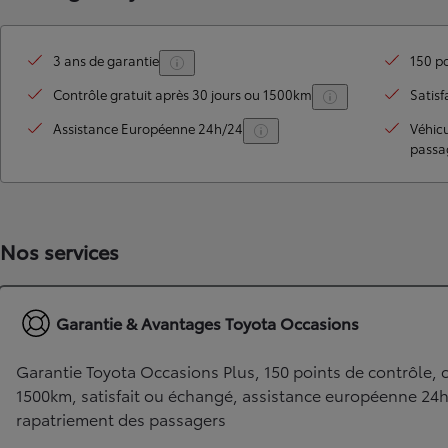
3 ans de garantie
150 po
Contrôle gratuit après 30 jours ou 1500km
Satisf
Assistance Européenne 24h/24
Véhic
passa
TOYOTA C-HR
Nos services
HYBRIDE OU HYBRIDE RECHARGEABLE
Disponible rapidement
Garantie & Avantages Toyota Occasions
Garantie Toyota Occasions Plus, 150 points de contrôle, c
1500km, satisfait ou échangé, assistance européenne 24
rapatriement des passagers