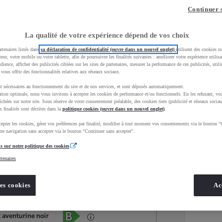
Continuer 
La qualité de votre expérience dépend de vos choix
rtenaires listés dans
sa déclaration de confidentialité (ouvre dans un nouvel onglet)
utilisent des cookies o
teur, votre mobile ou votre tablette, afin de poursuivre les finalités suivantes : améliorer votre expérience utilisat
udience, afficher des publicités ciblées sur les sites de partenaires, mesurer la performance de ces publicités, util
 vous offrir des fonctionnalités relatives aux réseaux sociaux.
t nécessaires au fonctionnement du site et de nos services, et sont déposés automatiquement.
tion optimale, nous vous invitons à accepter les cookies de performance et/ou fonctionnels. En les refusant, vou
ichées sur notre site. Sous réserve de votre consentement préalable, des cookies tiers (publicité et réseaux sociau
s finalités sont décrites dans la
politique cookies (ouvre dans un nouvel onglet)
.
epter les cookies, gérer vos préférences par finalité, modifier à tout moment vos consentements via le bouton "
Services
Concession
re navigation sans accepter via le bouton "Continuer sans accepter".
s sur notre politique des cookies
rtenaires
Energie
oyota Occasions
Essence
es cookies
Ac
Étiquette énergétique
t aventurine noir