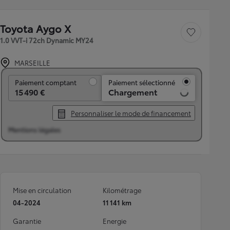
Toyota Aygo X
Sauvegarder le véh
1.0 VVT-i 72ch Dynamic MY24
MARSEILLE
Paiement comptant
Paiement comptant
Paiement sélectionné
15 490 €
Chargement
Personnaliser le mode de financement
Mentions légales
Mise en circulation
Kilométrage
04-2024
11 141 km
Garantie
Energie