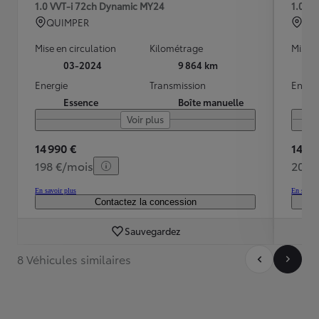
1.0 VVT-i 72ch Dynamic MY24
1.0 V
QUIMPER
QU
Mise en circulation
Kilométrage
Mise e
03-2024
9 864 km
Energie
Transmission
Energ
Essence
Boîte manuelle
Voir plus
14 990 €
14 99
198 €/mois
202 
En savoir plus
En savoir
Contactez la concession
Sauvegardez
8 Véhicules similaires