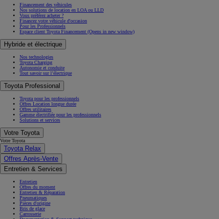
Financement des véhicules
Nos solutions de location en LOA ou LLD
Vous préférez acheter ?
Financez votre véhicule d'occasion
Pour les Professionnels
Espace client Toyota Financement
(Opens in new window)
Hybride et électrique
Nos technologies
Toyota Charging
Autonomie et conduite
Tout savoir sur l’électrique
Toyota Professional
Toyota pour les professionnels
Offres Location longue durée
Offres utilitaires
Gamme électrifiée pour les professionnels
Solutions et services
Votre Toyota
Votre Toyota
Toyota Relax
Offres Après-Vente
Entretien & Services
Entretien
Offres du moment
Entretien & Réparation
Pneumatiques
Pièces d'origine
Bris de glace
Carrosserie