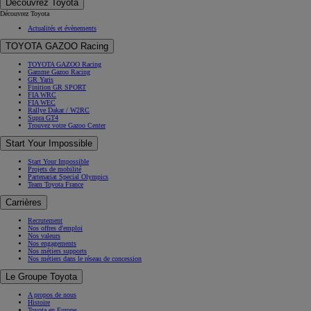
Découvrez Toyota
Découvrez Toyota
Actualités et évènements
TOYOTA GAZOO Racing
TOYOTA GAZOO Racing
Gamme Gazoo Racing
GR Yaris
Finition GR SPORT
FIA WRC
FIA WEC
Rallye Dakar / W2RC
Supra GT4
Trouvez votre Gazoo Center
Start Your Impossible
Start Your Impossible
Projets de mobilité
Partenariat Special Olympics
Team Toyota France
Carrières
Recrutement
Nos offres d'emploi
Nos valeurs
Nos engagements
Nos métiers supports
Nos métiers dans le réseau de concession
Le Groupe Toyota
A propos de nous
Histoire
Toyota en Europe