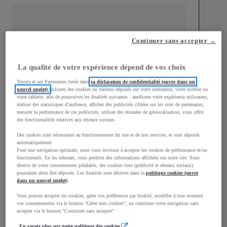
Continuer sans accepter →
mm
1 510
Hauteur
La qualité de votre expérience dépend de vos choix
Toyota et ses Partenaires listés dans
sa déclaration de confidentialité (ouvre dans un
nouvel onglet)
utilisent des cookies ou traceurs déposés sur votre ordinateur, votre mobile ou
Longueur
3 700
mm
votre tablette, afin de poursuivre les finalités suivantes : améliorer votre expérience utilisateur,
réaliser des statistiques d’audience, afficher des publicités ciblées sur les sites de partenaires,
mesurer la performance de ces publicités, utiliser des données de géolocalisation, vous offrir
des fonctionnalités relatives aux réseaux sociaux.
Des cookies sont nécessaires au fonctionnement du site et de nos services, et sont déposés
automatiquement.
Pour une navigation optimale, nous vous invitons à accepter les cookies de performance et/ou
fonctionnels. En les refusant, vous perdriez des informations affichées sur notre site. Sous
réserve de votre consentement préalable, des cookies tiers (publicité et réseaux sociaux)
Largeur
1 740
mm
pourraient alors être déposés. Les finalités sont décrites dans la
politique cookies (ouvre
dans un nouvel onglet)
.
Vous pouvez accepter les cookies, gérer vos préférences par finalité, modifier à tout moment
vos consentements via le bouton "Gérer mes cookies", ou continuer votre navigation sans
accepter via le bouton "Continuer sans accepter".
Consommation mixte
En savoir plus sur notre politique des cookies