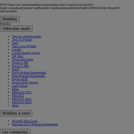
POST https://usc-webcomponents.toyota-europe.com/v1/used-stock-cars/fr/fr?
brand=toyota&uscContext=used&uscEnv=production&vehicleForSaleId=420315f5-9ca2-40ca-ab19-
1a67a14c4661
Modèles
Modèles
Véhicules neufs
Tous les véhicules neufs
Aygo X Hybride
Yaris
Yaris Cross Hybride
Corolla
Corolla Touring Sports
GR Yaris
Toyota GR Supra
Toyota C-HR
Toyota C-HR+
RAV4
RAV4 Hybride Rechargeable
Prius Hybride Rechargeable
Toyota bZ4X
Toyota bZ4X Touring
Land Cruiser
Hilux
PROACE CITY
PROACE
PROACE Verso
PROACE MAX
Mirai
Modèles à venir
Nouvelle Yaris Cross
Nouveau RAV4 Hybride Rechargeable
Les catégories