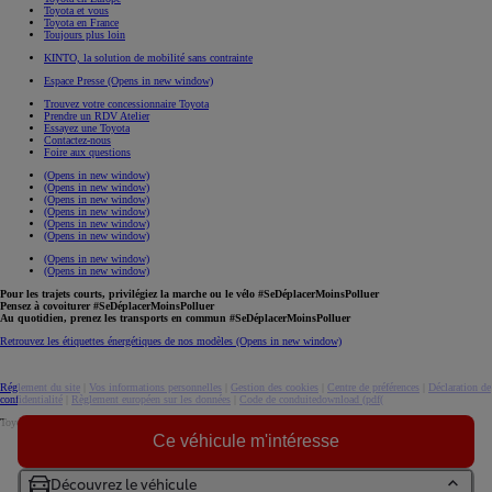
Toyota et vous
Toyota en France
Toujours plus loin
KINTO, la solution de mobilité sans contrainte
Espace Presse
(Opens in new window)
Trouvez votre concessionnaire Toyota
Prendre un RDV Atelier
Essayez une Toyota
Contactez-nous
Foire aux questions
(Opens in new window)
(Opens in new window)
(Opens in new window)
(Opens in new window)
(Opens in new window)
(Opens in new window)
(Opens in new window)
(Opens in new window)
Pour les trajets courts, privilégiez la marche ou le vélo #SeDéplacerMoinsPolluer
Pensez à covoiturer #SeDéplacerMoinsPolluer
Au quotidien, prenez les transports en commun #SeDéplacerMoinsPolluer
Retrouvez les étiquettes énergétiques de nos modèles
(Opens in new window)
Réglement du site
|
Vos informations personnelles
|
Gestion des cookies
|
Centre de préférences
|
Déclaration de
confidentialité
|
Règlement européen sur les données
|
Code de conduite
download (pdf(
Toyota. Tous droits réservés. © 2026
Ce véhicule m'intéresse
Informations légales
Accessibilité : non conforme
Découvrez le véhicule