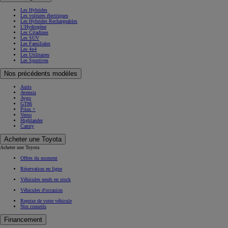
Les Hybrides
Les voitures électriques
Les Hybrides Rechargeables
L'Hydrogène
Les Citadines
Les SUV
Les Familiales
Les 4x4
Les Utilitaires
Les Sportives
Nos précédents modèles
Auris
Avensis
Aygo
GT86
Prius +
Verso
Highlander
Camry
Acheter une Toyota
Acheter une Toyota
Offres du moment
Réservation en ligne
Véhicules neufs en stock
Véhicules d'occasion
Reprise de votre véhicule
Nos conseils
Financement