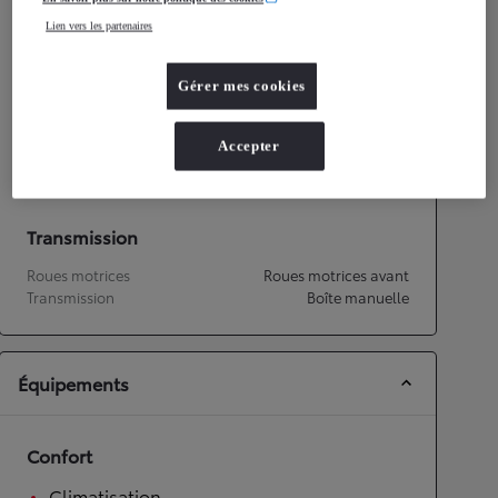
Consommation mixte
4,8
L/100 km
Lien vers les partenaires
Émissions CO2
108
g/km
Gérer mes cookies
Performances
Vitesse maximale
158
km/h
Accepter
Accélération 0-100km/h
14,9
secondes
Transmission
Roues motrices
Roues motrices avant
Transmission
Boîte manuelle
Équipements
Confort
Climatisation