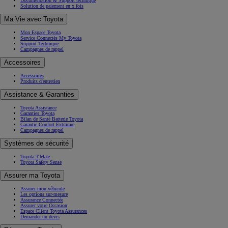
Documentation & Support technique
Solution de paiement en x fois
Ma Vie avec Toyota
Mon Espace Toyota
Service Connectés My Toyota
Support Technique
Campagnes de rappel
Accessoires
Accessoires
Produits d'entretien
Assistance & Garanties
Toyota Assistance
Garanties Toyota
Bilan de Santé Batterie Toyota
Garantie Confort Extracare
Campagnes de rappel
Systèmes de sécurité
Toyota T-Mate
Toyota Safety Sense
Assurer ma Toyota
Assurer mon véhicule
Les options sur-mesure
Assurance Connectée
Assurer votre Occasion
Espace Client Toyota Assurances
Demander un devis