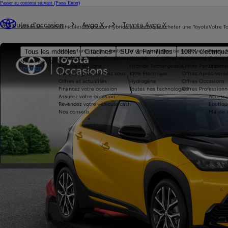
Passer au contenu suivant
(Press Enter)
Vous êtes ici
:
Véhicules d'occasion
Aygo X
Toyota Aygo X
Véhicules neufs
Véhicules d'occasion
Hybride et électrique
Acheter une Toyota
Votre T
Nos voitures d'occasion
Toutes les motorisations
Reprise de votre voiture
Toyota 
Tous les modèles
Citadines
SUV & Familiales
100% électriqu
Avantages Toyota Occasions
Hybride
Offres du moment
Offres 
Nouvelle Aygo X
Réservez en ligne
Hybride Rechargeable
Offres Particuliers
Entrete
HYBRIDE
Livraison près de chez vous
100% Électrique
Offres Après-vente
Offres et actualités
Hydrogène
Offres Occasions
Financez votre occasion
Toutes nos technologies
Offres Professionn
Assurez votre occasion
Accesso
Revendez votre véhicule cash
Boutiqu
Nos conseils
Ma vie 