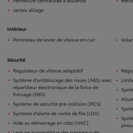
Fermeture centralisée à distance
Rétro
Jantes alliage
Intérieur
Pommeau de levier de vitesse en cuir
Volan
Sécurité
Régulateur de vitesse adaptatif
Régul
Système d'antiblocage des roues (ABS) avec
Limit
répartiteur électronique de la force de
Systè
freinage (EBD)
Allu
Système de sécurité pré-collision (PCS)
Systè
Système d'alerte de sortie de file (LDA)
Systè
Aide au démarrage en côte (HAC)
pneu
Lecture automatique des panneaux de