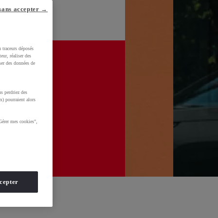
sans accepter →
u traceurs déposés
eur, réaliser des
iser des données de
s perdriez des
x) pourraient alors
Gérer mes cookies",
cepter