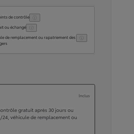
ints de contrôle
ait ou échangé
ule de remplacement ou rapatriement des
gers
Inclus
ontrôle gratuit après 30 jours ou
h/24, véhicule de remplacement ou