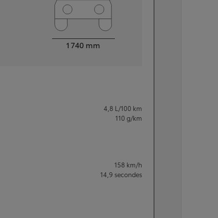
Largeur
1 740
mm
4,8
L/100 km
110
g/km
158
km/h
14,9
secondes