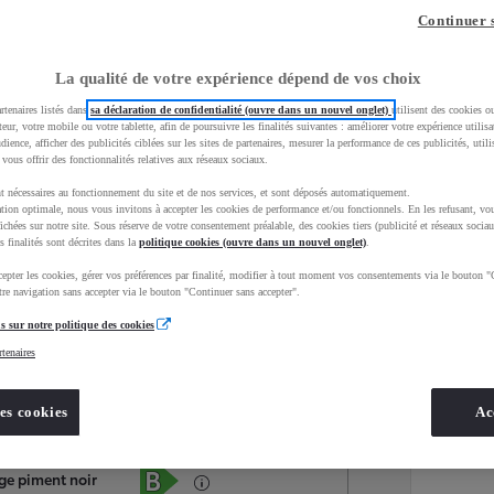
Continuer 
La qualité de votre expérience dépend de vos choix
rtenaires listés dans
sa déclaration de confidentialité (ouvre dans un nouvel onglet)
utilisent des cookies o
teur, votre mobile ou votre tablette, afin de poursuivre les finalités suivantes : améliorer votre expérience utilisat
udience, afficher des publicités ciblées sur les sites de partenaires, mesurer la performance de ces publicités, util
 vous offrir des fonctionnalités relatives aux réseaux sociaux.
t nécessaires au fonctionnement du site et de nos services, et sont déposés automatiquement.
tion optimale, nous vous invitons à accepter les cookies de performance et/ou fonctionnels. En les refusant, vou
ichées sur notre site. Sous réserve de votre consentement préalable, des cookies tiers (publicité et réseaux sociau
s finalités sont décrites dans la
politique cookies (ouvre dans un nouvel onglet)
.
epter les cookies, gérer vos préférences par finalité, modifier à tout moment vos consentements via le bouton "
Services
Concession
re navigation sans accepter via le bouton "Continuer sans accepter".
s sur notre politique des cookies
rtenaires
Energie
oyota Occasions
Essence
es cookies
Ac
Étiquette énergétique
uge piment noir