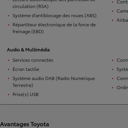
Contr
circulation (RSA)
Camé
Système d'antiblocage des roues (ABS)
Airb
Répartiteur électronique de la force de
freinage (EBD)
Audio & Multimédia
Services connectés
Conn
Écran tactile
Syst
Système audio DAB (Radio Numérique
Conne
Terrestre)
Ordi
Prise(s) USB
Avantages Toyota