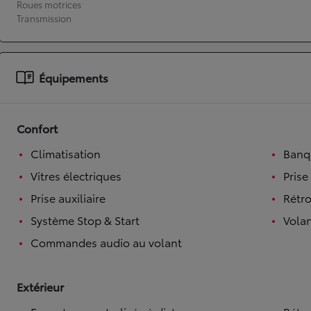
Roues motrices
Transmission
À partir de 19 700 €
Nouvelle Yaris Cross
HYBRIDE
Disponible prochainement
Équipements
Confort
Climatisation
Banqu
Vitres électriques
Prise
Prise auxiliaire
Rétro
Système Stop & Start
Volan
Commandes audio au volant
Extérieur