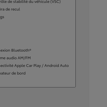
ôle de stabilité du véhicule (VSC)
ra de recul
ags
exion Bluetooth®
ème audio AM/FM
ctivité Apple Car Play / Android Auto
nateur de bord