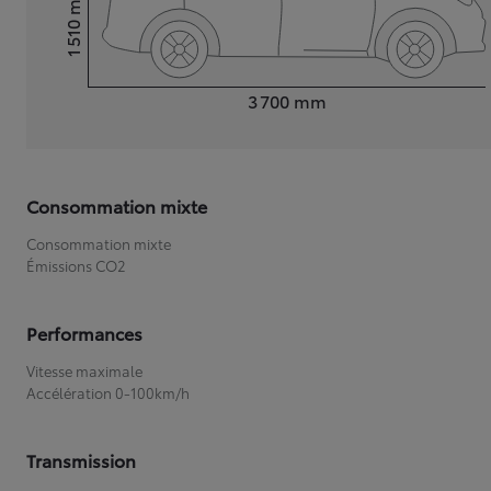
1 510
Hauteur
Longueur
3 700
mm
Consommation mixte
Consommation mixte
Émissions CO2
Performances
Vitesse maximale
Accélération 0-100km/h
Transmission