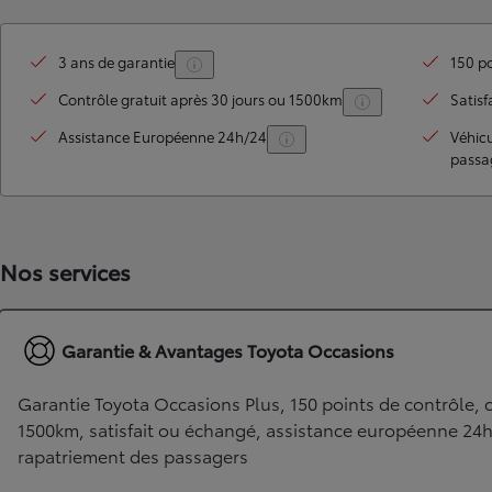
3 ans de garantie
150 po
Contrôle gratuit après 30 jours ou 1500km
Satisf
Assistance Européenne 24h/24
Véhic
passa
Nos services
TOYOTA C-HR
HYBRIDE OU HYBRIDE RECHARGEABLE
Disponible rapidement
Garantie & Avantages Toyota Occasions
Garantie Toyota Occasions Plus, 150 points de contrôle, c
1500km, satisfait ou échangé, assistance européenne 24
rapatriement des passagers