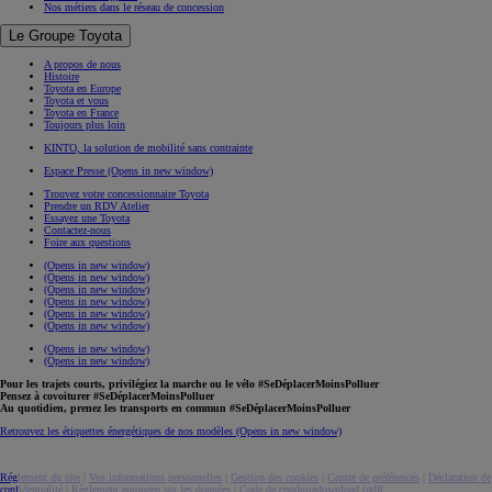
Nos métiers dans le réseau de concession
Le Groupe Toyota
A propos de nous
Histoire
Toyota en Europe
Toyota et vous
Toyota en France
Toujours plus loin
KINTO, la solution de mobilité sans contrainte
Espace Presse
(Opens in new window)
Trouvez votre concessionnaire Toyota
Prendre un RDV Atelier
Essayez une Toyota
Contactez-nous
Foire aux questions
(Opens in new window)
(Opens in new window)
(Opens in new window)
(Opens in new window)
(Opens in new window)
(Opens in new window)
(Opens in new window)
(Opens in new window)
Pour les trajets courts, privilégiez la marche ou le vélo #SeDéplacerMoinsPolluer
Pensez à covoiturer #SeDéplacerMoinsPolluer
Au quotidien, prenez les transports en commun #SeDéplacerMoinsPolluer
Retrouvez les étiquettes énergétiques de nos modèles
(Opens in new window)
Réglement du site
|
Vos informations personnelles
|
Gestion des cookies
|
Centre de préférences
|
Déclaration de
confidentialité
|
Règlement européen sur les données
|
Code de conduite
download (pdf(