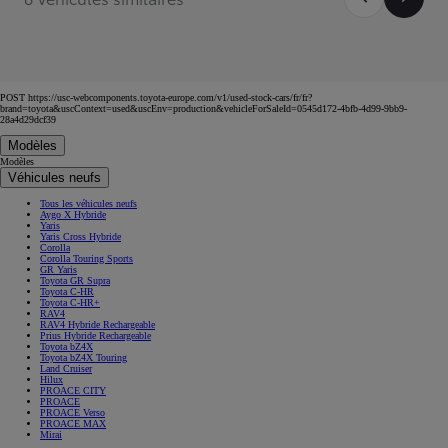
POST https://usc-webcomponents.toyota-europe.com/v1/used-stock-cars/fr/fr?
brand=toyota&uscContext=used&uscEnv=production&vehicleForSaleId=0545d172-4bfb-4d99-9bb9-
28a4d29dcf39
Modèles
Modèles
Véhicules neufs
Tous les véhicules neufs
Aygo X Hybride
Yaris
Yaris Cross Hybride
Corolla
Corolla Touring Sports
GR Yaris
Toyota GR Supra
Toyota C-HR
Toyota C-HR+
RAV4
RAV4 Hybride Rechargeable
Prius Hybride Rechargeable
Toyota bZ4X
Toyota bZ4X Touring
Land Cruiser
Hilux
PROACE CITY
PROACE
PROACE Verso
PROACE MAX
Mirai