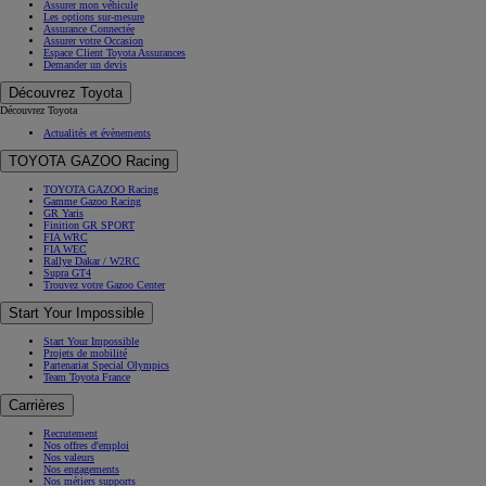
Assurer mon véhicule
Les options sur-mesure
Assurance Connectée
Assurer votre Occasion
Espace Client Toyota Assurances
Demander un devis
Découvrez Toyota
Découvrez Toyota
Actualités et évènements
TOYOTA GAZOO Racing
TOYOTA GAZOO Racing
Gamme Gazoo Racing
GR Yaris
Finition GR SPORT
FIA WRC
FIA WEC
Rallye Dakar / W2RC
Supra GT4
Trouvez votre Gazoo Center
Start Your Impossible
Start Your Impossible
Projets de mobilité
Partenariat Special Olympics
Team Toyota France
Carrières
Recrutement
Nos offres d'emploi
Nos valeurs
Nos engagements
Nos métiers supports