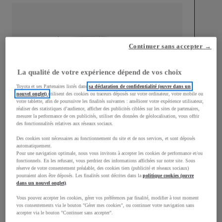
Continuer sans accepter →
mm
1 510
Hauteur
La qualité de votre expérience dépend de vos choix
Toyota et ses Partenaires listés dans
sa déclaration de confidentialité (ouvre dans un
Longueur
3 700
mm
nouvel onglet)
utilisent des cookies ou traceurs déposés sur votre ordinateur, votre mobile ou
votre tablette, afin de poursuivre les finalités suivantes : améliorer votre expérience utilisateur,
réaliser des statistiques d’audience, afficher des publicités ciblées sur les sites de partenaires,
mesurer la performance de ces publicités, utiliser des données de géolocalisation, vous offrir
des fonctionnalités relatives aux réseaux sociaux.
Des cookies sont nécessaires au fonctionnement du site et de nos services, et sont déposés
automatiquement.
Pour une navigation optimale, nous vous invitons à accepter les cookies de performance et/ou
fonctionnels. En les refusant, vous perdriez des informations affichées sur notre site. Sous
Largeur
1 740
mm
réserve de votre consentement préalable, des cookies tiers (publicité et réseaux sociaux)
pourraient alors être déposés. Les finalités sont décrites dans la
politique cookies (ouvre
dans un nouvel onglet)
.
Vous pouvez accepter les cookies, gérer vos préférences par finalité, modifier à tout moment
vos consentements via le bouton "Gérer mes cookies", ou continuer votre navigation sans
Consommation mixte
accepter via le bouton "Continuer sans accepter".