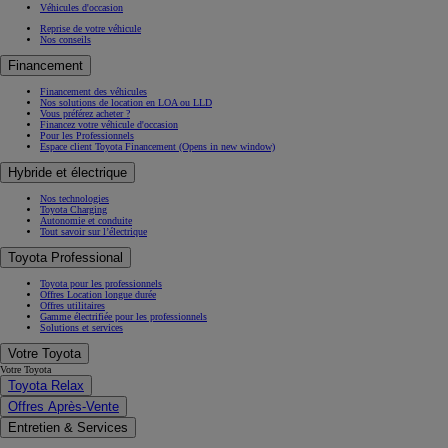
Véhicules d'occasion
Reprise de votre véhicule
Nos conseils
Financement
Financement des véhicules
Nos solutions de location en LOA ou LLD
Vous préférez acheter ?
Financez votre véhicule d'occasion
Pour les Professionnels
Espace client Toyota Financement
(Opens in new window)
Hybride et électrique
Nos technologies
Toyota Charging
Autonomie et conduite
Tout savoir sur l’électrique
Toyota Professional
Toyota pour les professionnels
Offres Location longue durée
Offres utilitaires
Gamme électrifiée pour les professionnels
Solutions et services
Votre Toyota
Votre Toyota
Toyota Relax
Offres Après-Vente
Entretien & Services