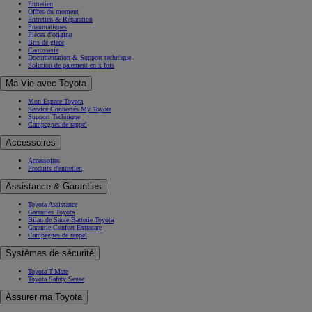
Entretien
Offres du moment
Entretien & Réparation
Pneumatiques
Pièces d'origine
Bris de glace
Carrosserie
Documentation & Support technique
Solution de paiement en x fois
Ma Vie avec Toyota
Mon Espace Toyota
Service Connectés My Toyota
Support Technique
Campagnes de rappel
Accessoires
Accessoires
Produits d'entretien
Assistance & Garanties
Toyota Assistance
Garanties Toyota
Bilan de Santé Batterie Toyota
Garantie Confort Extracare
Campagnes de rappel
Systèmes de sécurité
Toyota T-Mate
Toyota Safety Sense
Assurer ma Toyota