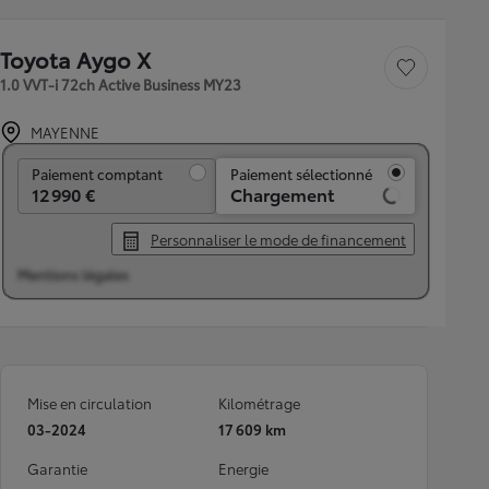
Toyota Aygo X
Sauvegarder le véh
1.0 VVT-i 72ch Active Business MY23
MAYENNE
Paiement comptant
Paiement comptant
Paiement sélectionné
12 990 €
Chargement
Personnaliser le mode de financement
Mentions légales
Mise en circulation
Kilométrage
03-2024
17 609 km
Garantie
Energie