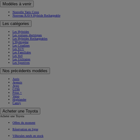
Modèles à venir
Nouvelle Yaris Cross
Nouveau RAV4 Hybride Rechargeable
Les catégories
Les Hybrides
Les voitures électriques
Les Hybrides Rechargeables
L'Hydrogène
Les Citadines
Les SUV
Les Familiales
Les 4x4
Les Utilitaires
Les Sportives
Nos précédents modèles
Auris
Avensis
Aygo
GT86
Prius +
Verso
Highlander
Camry
Acheter une Toyota
Acheter une Toyota
Offres du moment
Réservation en ligne
Véhicules neufs en stock