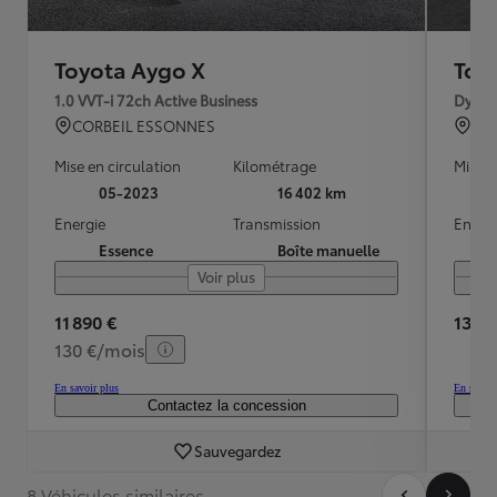
Toyota Aygo X
Toy
1.0 VVT-i 72ch Active Business
Dynam
CORBEIL ESSONNES
TO
Mise en circulation
Kilométrage
Mise e
05-2023
16 402 km
Energie
Transmission
Energ
Essence
Boîte manuelle
Voir plus
11 890 €
13 39
130 €/mois
En savoir plus
En savoir
Contactez la concession
Sauvegardez
8 Véhicules similaires