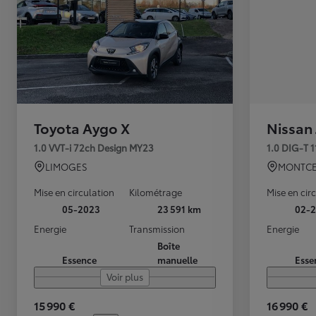
Toyota Aygo X
Nissan
1.0 VVT-i 72ch Design MY23
1.0 DIG-T 
LIMOGES
MONTCE
Mise en circulation
Kilométrage
Mise en cir
05-2023
23 591 km
02-2
Energie
Transmission
Energie
Boîte
Essence
manuelle
Esse
Voir plus
15 990 €
16 990 €