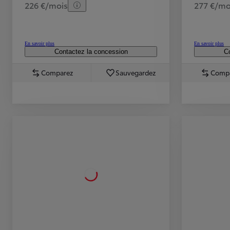
226 €/mois
277 €/mo
En savoir plus
En savoir plus
Contactez la concession
Co
Comparez
Sauvegardez
Comp
TOYOTA C-HR
HYBRIDE OU HYBRIDE RECHARGEABLE
Disponible rapidement