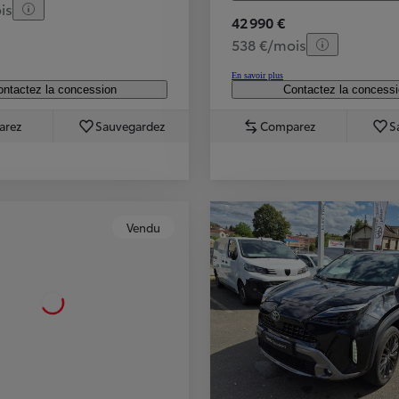
is
42 990 €
538 €/mois
En savoir plus
ntactez la concession
Contactez la concess
arez
Sauvegardez
Comparez
S
Vendu