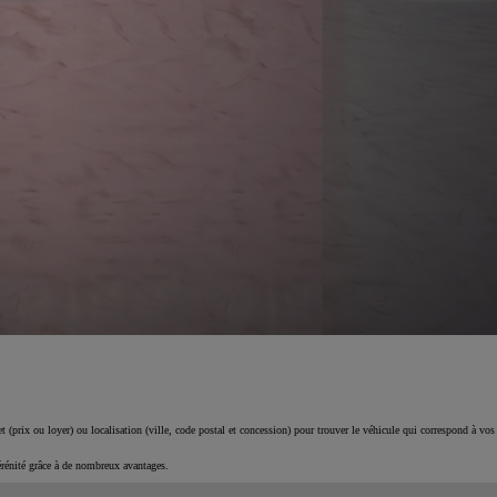
 (prix ou loyer) ou localisation (ville, code postal et concession) pour trouver le véhicule qui correspond à vos
érénité grâce à de nombreux avantages.