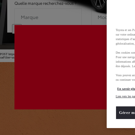
Quelle marque recherchez-vous ?
Quel modèle recherche
Marque
Modèle
Toyota et ses Pa
sur votre ordina
statistiques d’a
géolocalisation,
Des cookies son
POST https://usc-webcomponents.toyota-europe.com/v1/car-filter-header/fr/fr?
Pour une naviga
carFilter=used&brand=toyota&uscEnv=production&useGlobalStore=true&gclid=CjwKCAjw4dDT
informations aff
être déposés. Le
Vous pouvez acc
ou continuer vot
En savoir plu
Lien vers les pa
Gérer m