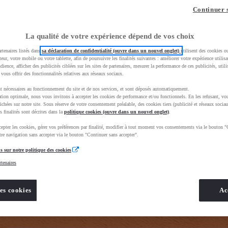
z-vous ?
Quel est votre budget ?
Dans quelle vi
Continuer 
Prix / Loyer
Ville / 
La qualité de votre expérience dépend de vos choix
rtenaires listés dans
sa déclaration de confidentialité (ouvre dans un nouvel onglet)
utilisent des cookies o
teur, votre mobile ou votre tablette, afin de poursuivre les finalités suivantes : améliorer votre expérience utilisat
udience, afficher des publicités ciblées sur les sites de partenaires, mesurer la performance de ces publicités, util
 vous offrir des fonctionnalités relatives aux réseaux sociaux.
t nécessaires au fonctionnement du site et de nos services, et sont déposés automatiquement.
tion optimale, nous vous invitons à accepter les cookies de performance et/ou fonctionnels. En les refusant, vou
BhAqEiwAkHYmSkgJOZZE_68xlBxFEDrHbe8EW2dfvFJD1WAj2eZHGFoR6rPEiJ4fpxoCNqYQAvD_BwE&gbrai
ichées sur notre site. Sous réserve de votre consentement préalable, des cookies tiers (publicité et réseaux sociau
s finalités sont décrites dans la
politique cookies (ouvre dans un nouvel onglet)
.
epter les cookies, gérer vos préférences par finalité, modifier à tout moment vos consentements via le bouton "
re navigation sans accepter via le bouton "Continuer sans accepter".
s sur notre politique des cookies
rtenaires
es cookies
Ac