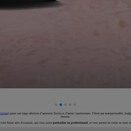
ctrique
) parmi une large sélection d’annonces Toyota et d’autres constructeurs. Filtrez par marque/modèle, budget
besoins.
e votre future auto d'occasion, que vous soyez
particulier ou professionnel
, et vous permet de rouler en toute s