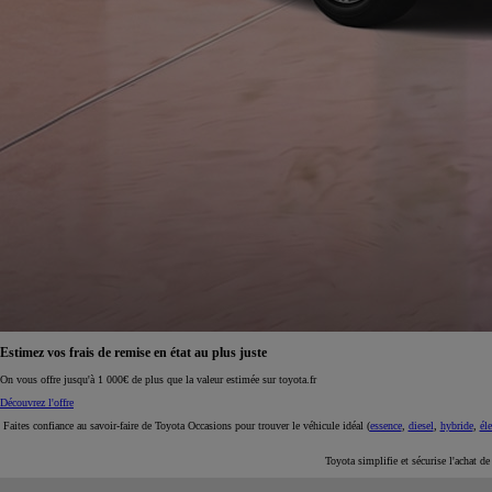
À partir de 19 700 €
Nouvelle Yaris Cross
HYBRIDE
Disponible prochainement
Estimez vos frais de remise en état au plus juste
On vous offre jusqu'à 1 000€ de plus que la valeur estimée sur toyota.fr
Découvrez l'offre
Faites confiance au savoir-faire de Toyota Occasions pour trouver le véhicule idéal (
essence
,
diesel
,
hybride
,
éle
Toyota simplifie et sécurise l'achat d