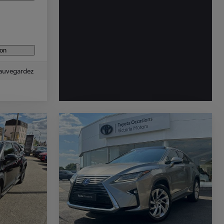
ion
auvegardez