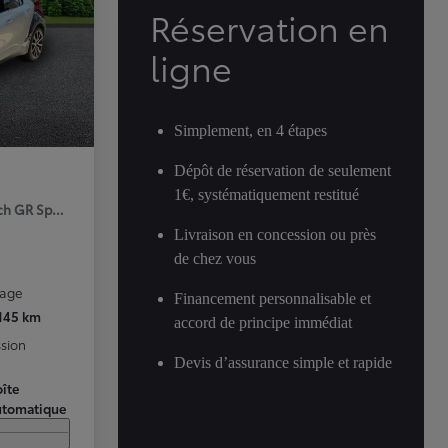
Réservation en
ligne
Simplement, en 4 étapes
Dépôt de réservation de seulement
1€, systématiquement restitué
ch GR Sport Premiere MY25
Livraison en concession ou près
de chez vous
rage
Financement personnalisable et
 145 km
accord de principe immédiat
sion
Devis d’assurance simple et rapide
îte
utomatique