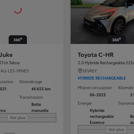
 Juke
Toyota C-HR
117ch Tekna
2.0 Hybride Rechargeable 225
AU-LES-MINES
SEVREY
HYBRIDE RECHARGEABLE
culation
Kilométrage
Mise en circulation
Kilomét
021
46 655 km
06-2025
3
Transmission
Energie
Transmis
Boîte
nce
manuelle
Hybride
rechargeable
Bo
Voir plus
Essence
a
Voir plus