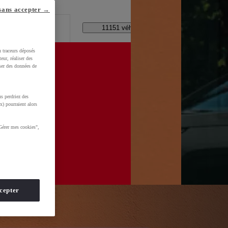
lle ?
sans accepter →
Code Postal / Concession
11151 véhicules disponibles
u traceurs déposés
eur, réaliser des
iser des données de
s perdriez des
d=0AAAAADMU_rNHF5hpFDrrQBD2ybUHe3Zv7
x) pourraient alors
Gérer mes cookies",
cepter