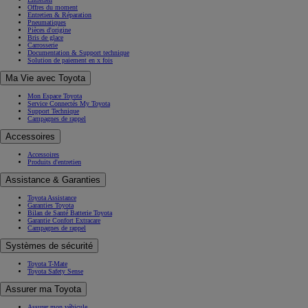
Offres du moment
Entretien & Réparation
Pneumatiques
Pièces d'origine
Bris de glace
Carrosserie
Documentation & Support technique
Solution de paiement en x fois
Ma Vie avec Toyota
Mon Espace Toyota
Service Connectés My Toyota
Support Technique
Campagnes de rappel
Accessoires
Accessoires
Produits d'entretien
Assistance & Garanties
Toyota Assistance
Garanties Toyota
Bilan de Santé Batterie Toyota
Garantie Confort Extracare
Campagnes de rappel
Systèmes de sécurité
Toyota T-Mate
Toyota Safety Sense
Assurer ma Toyota
Assurer mon véhicule