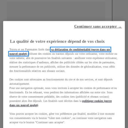
Continuer sans accepter →
mm
1 510
Hauteur
La qualité de votre expérience dépend de vos choix
Toyota et ses Partenaires listés dans
sa déclaration de confidentialité (ouvre dans un
Longueur
3 700
mm
nouvel onglet)
utilisent des cookies ou traceurs déposés sur votre ordinateur, votre mobile ou
votre tablette, afin de poursuivre les finalités suivantes : améliorer votre expérience utilisateur,
réaliser des statistiques d’audience, afficher des publicités ciblées sur les sites de partenaires,
mesurer la performance de ces publicités, utiliser des données de géolocalisation, vous offrir
des fonctionnalités relatives aux réseaux sociaux.
Des cookies sont nécessaires au fonctionnement du site et de nos services, et sont déposés
automatiquement.
Pour une navigation optimale, nous vous invitons à accepter les cookies de performance et/ou
fonctionnels. En les refusant, vous perdriez des informations affichées sur notre site. Sous
Largeur
1 740
mm
réserve de votre consentement préalable, des cookies tiers (publicité et réseaux sociaux)
pourraient alors être déposés. Les finalités sont décrites dans la
politique cookies (ouvre
dans un nouvel onglet)
.
Vous pouvez accepter les cookies, gérer vos préférences par finalité, modifier à tout moment
vos consentements via le bouton "Gérer mes cookies", ou continuer votre navigation sans
Consommation mixte
accepter via le bouton "Continuer sans accepter".