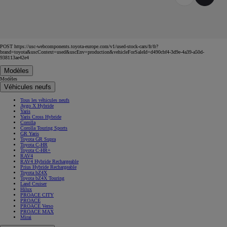
POST https://usc-webcomponents.toyota-europe.com/v1/used-stock-cars/fr/fr?
brand=toyota&uscContext=used&uscEnv=production&vehicleForSaleId=d490cbf4-3d9e-4a39-a50d-
938113ae42e4
Modèles
Modèles
Véhicules neufs
Tous les véhicules neufs
Aygo X Hybride
Yaris
Yaris Cross Hybride
Corolla
Corolla Touring Sports
GR Yaris
Toyota GR Supra
Toyota C-HR
Toyota C-HR+
RAV4
RAV4 Hybride Rechargeable
Prius Hybride Rechargeable
Toyota bZ4X
Toyota bZ4X Touring
Land Cruiser
Hilux
PROACE CITY
PROACE
PROACE Verso
PROACE MAX
Mirai