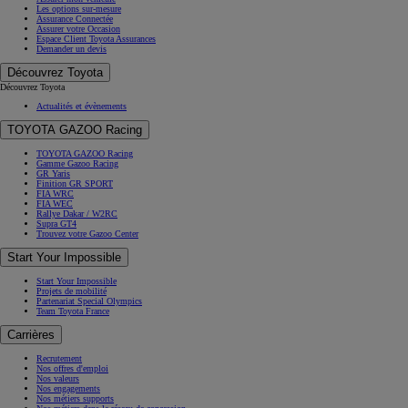
Les options sur-mesure
Assurance Connectée
Assurer votre Occasion
Espace Client Toyota Assurances
Demander un devis
Découvrez Toyota
Découvrez Toyota
Actualités et évènements
TOYOTA GAZOO Racing
TOYOTA GAZOO Racing
Gamme Gazoo Racing
GR Yaris
Finition GR SPORT
FIA WRC
FIA WEC
Rallye Dakar / W2RC
Supra GT4
Trouvez votre Gazoo Center
Start Your Impossible
Start Your Impossible
Projets de mobilité
Partenariat Special Olympics
Team Toyota France
Carrières
Recrutement
Nos offres d'emploi
Nos valeurs
Nos engagements
Nos métiers supports