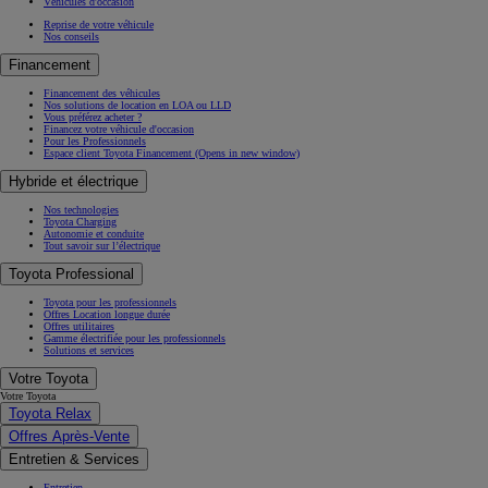
Véhicules d'occasion
Reprise de votre véhicule
Nos conseils
Financement
Financement des véhicules
Nos solutions de location en LOA ou LLD
Vous préférez acheter ?
Financez votre véhicule d'occasion
Pour les Professionnels
Espace client Toyota Financement
(Opens in new window)
Hybride et électrique
Nos technologies
Toyota Charging
Autonomie et conduite
Tout savoir sur l’électrique
Toyota Professional
Toyota pour les professionnels
Offres Location longue durée
Offres utilitaires
Gamme électrifiée pour les professionnels
Solutions et services
Votre Toyota
Votre Toyota
Toyota Relax
Offres Après-Vente
Entretien & Services
Entretien