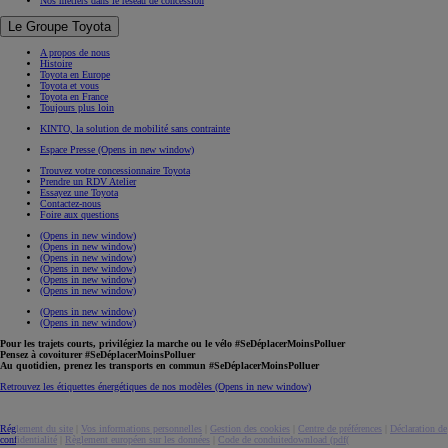
Nos métiers dans le réseau de concession
Le Groupe Toyota
A propos de nous
Histoire
Toyota en Europe
Toyota et vous
Toyota en France
Toujours plus loin
KINTO, la solution de mobilité sans contrainte
Espace Presse
(Opens in new window)
Trouvez votre concessionnaire Toyota
Prendre un RDV Atelier
Essayez une Toyota
Contactez-nous
Foire aux questions
(Opens in new window)
(Opens in new window)
(Opens in new window)
(Opens in new window)
(Opens in new window)
(Opens in new window)
(Opens in new window)
(Opens in new window)
Pour les trajets courts, privilégiez la marche ou le vélo #SeDéplacerMoinsPolluer
Pensez à covoiturer #SeDéplacerMoinsPolluer
Au quotidien, prenez les transports en commun #SeDéplacerMoinsPolluer
Retrouvez les étiquettes énergétiques de nos modèles
(Opens in new window)
Réglement du site
|
Vos informations personnelles
|
Gestion des cookies
|
Centre de préférences
|
Déclaration de
confidentialité
|
Règlement européen sur les données
|
Code de conduite
download (pdf(