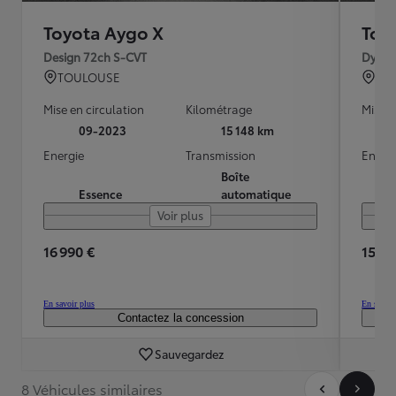
Toyota Aygo X
Toy
Design 72ch S-CVT
Dynam
TOULOUSE
TO
Mise en circulation
Kilométrage
Mise e
09-2023
15 148 km
Energie
Transmission
Energ
Boîte
Essence
automatique
Voir plus
16 990 €
15 89
En savoir plus
En savoir
Contactez la concession
Sauvegardez
8 Véhicules similaires