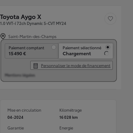
Toyota Aygo X
Sauvegarder le véh
1.0 VVT-i 72ch Dynamic S-CVT MY24
Saint-Martin-des-Champs
Paiement comptant
Paiement comptant
Paiement sélectionné
15 490 €
Chargement
Personnaliser le mode de financement
Mentions légales
Mise en circulation
Kilométrage
04-2024
16 028 km
Garantie
Energie