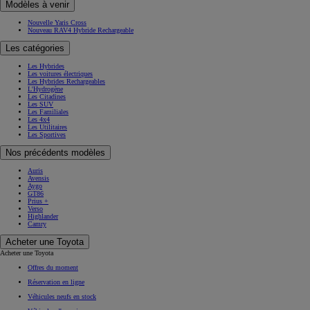
Modèles à venir
Nouvelle Yaris Cross
Nouveau RAV4 Hybride Rechargeable
Les catégories
Les Hybrides
Les voitures électriques
Les Hybrides Rechargeables
L'Hydrogène
Les Citadines
Les SUV
Les Familiales
Les 4x4
Les Utilitaires
Les Sportives
Nos précédents modèles
Auris
Avensis
Aygo
GT86
Prius +
Verso
Highlander
Camry
Acheter une Toyota
Acheter une Toyota
Offres du moment
Réservation en ligne
Véhicules neufs en stock