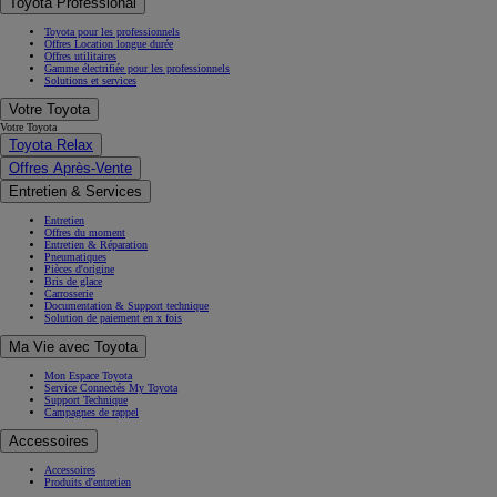
Toyota Professional
Toyota pour les professionnels
Offres Location longue durée
Offres utilitaires
Gamme électrifiée pour les professionnels
Solutions et services
Votre Toyota
Votre Toyota
Toyota Relax
Offres Après-Vente
Entretien & Services
Entretien
Offres du moment
Entretien & Réparation
Pneumatiques
Pièces d'origine
Bris de glace
Carrosserie
Documentation & Support technique
Solution de paiement en x fois
Ma Vie avec Toyota
Mon Espace Toyota
Service Connectés My Toyota
Support Technique
Campagnes de rappel
Accessoires
Accessoires
Produits d'entretien