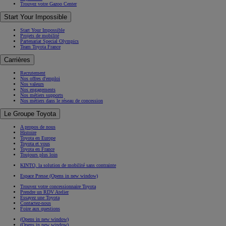
Trouvez votre Gazoo Center
Start Your Impossible
Start Your Impossible
Projets de mobilité
Partenariat Special Olympics
Team Toyota France
Carrières
Recrutement
Nos offres d'emploi
Nos valeurs
Nos engagements
Nos métiers supports
Nos métiers dans le réseau de concession
Le Groupe Toyota
A propos de nous
Histoire
Toyota en Europe
Toyota et vous
Toyota en France
Toujours plus loin
KINTO, la solution de mobilité sans contrainte
Espace Presse
(Opens in new window)
Trouvez votre concessionnaire Toyota
Prendre un RDV Atelier
Essayez une Toyota
Contactez-nous
Foire aux questions
(Opens in new window)
(Opens in new window)