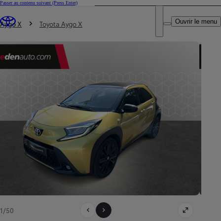
Passer au contenu suivant
(Press Enter)
DEALER NAME
Vous êtes ici
:
Ouvrir le menu
Trouvez un partenaire Toyota
Aygo X
Toyota Aygo X
1/50