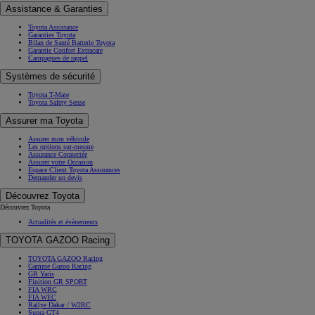
Assistance & Garanties
Toyota Assistance
Garanties Toyota
Bilan de Santé Batterie Toyota
Garantie Confort Extracare
Campagnes de rappel
Systèmes de sécurité
Toyota T-Mate
Toyota Safety Sense
Assurer ma Toyota
Assurer mon véhicule
Les options sur-mesure
Assurance Connectée
Assurer votre Occasion
Espace Client Toyota Assurances
Demander un devis
Découvrez Toyota
Découvrez Toyota
Actualités et évènements
TOYOTA GAZOO Racing
TOYOTA GAZOO Racing
Gamme Gazoo Racing
GR Yaris
Finition GR SPORT
FIA WRC
FIA WEC
Rallye Dakar / W2RC
Supra GT4