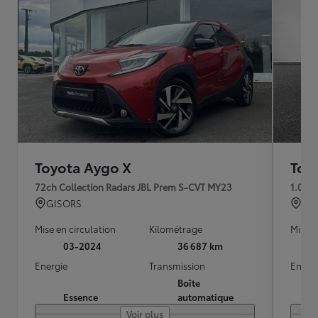
Toyota Aygo X
Toy
72ch Collection Radars JBL Prem S-CVT MY23
1.0 V
GISORS
BRE
Mise en circulation
Kilométrage
Mise e
03-2024
36 687 km
Energie
Transmission
Energ
Boîte
Essence
automatique
Voir plus