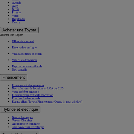
Avensis
Aygo
GT86
Prius +
Verso
Highlander
Camry
Acheter une Toyota
Acheter une Toyota
Offres du moment
Réservation en ligne
Véhicules neufs en stock
Véhicules d'occasion
Reprise de votre véhicule
Nos conseils
Financement
Financement des véhicules
Nos solutions de location en LOA ou LLD
Vous préférez acheter ?
Financez votre véhicule d'occasion
Pour les Professionnels
Espace client Toyota Financement
(Opens in new window)
Hybride et électrique
Nos technologies
Toyota Charging
Autonomie et conduite
Tout savoir sur l’électrique