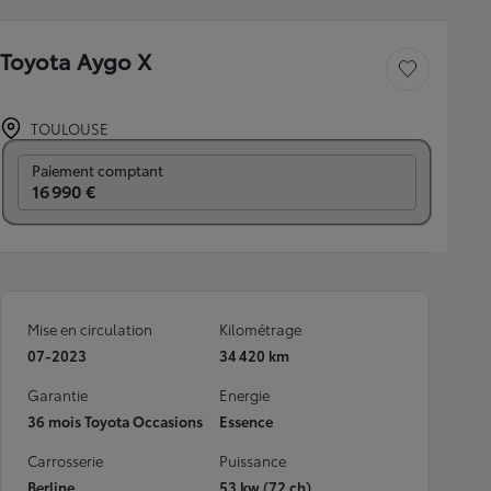
Toyota Aygo X
Sauvegarder le véh
TOULOUSE
Prix mensuel
Paiement comptant
16 990 €
Mise en circulation
Kilométrage
07-2023
34 420 km
Garantie
Energie
36 mois Toyota Occasions
Essence
Carrosserie
Puissance
Berline
53 kw (72 ch)