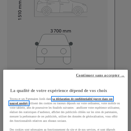
mm
1 510
Hauteur
Longueur
3 700
mm
Largeur
1 740
mm
Continuer sans accepter →
La qualité de votre expérience dépend de vos choix
Consommation mixte
Toyota et ses Partenaires listés dans
sa déclaration de confidentialité (ouvre dans un
nouvel onglet)
utilisent des cookies ou traceurs déposés sur votre ordinateur, votre mobile ou
votre tablette, afin de poursuivre les finalités suivantes : améliorer votre expérience utilisateur,
Émissions CO2
113
g/km
réaliser des statistiques d’audience, afficher des publicités ciblées sur les sites de partenaires,
mesurer la performance de ces publicités, utiliser des données de géolocalisation, vous offrir
des fonctionnalités relatives aux réseaux sociaux.
Performances
Des cookies sont nécessaires au fonctionnement du site et de nos services, et sont déposés