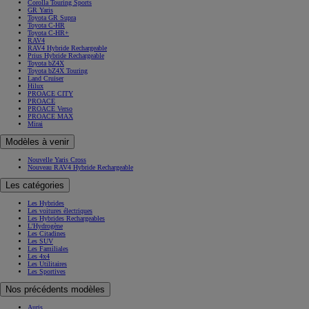
Corolla Touring Sports
GR Yaris
Toyota GR Supra
Toyota C-HR
Toyota C-HR+
RAV4
RAV4 Hybride Rechargeable
Prius Hybride Rechargeable
Toyota bZ4X
Toyota bZ4X Touring
Land Cruiser
Hilux
PROACE CITY
PROACE
PROACE Verso
PROACE MAX
Mirai
Modèles à venir
Nouvelle Yaris Cross
Nouveau RAV4 Hybride Rechargeable
Les catégories
Les Hybrides
Les voitures électriques
Les Hybrides Rechargeables
L'Hydrogène
Les Citadines
Les SUV
Les Familiales
Les 4x4
Les Utilitaires
Les Sportives
Nos précédents modèles
Auris