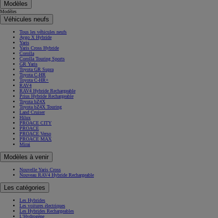
Modèles
Modèles
Véhicules neufs
Tous les véhicules neufs
Aygo X Hybride
Yaris
Yaris Cross Hybride
Corolla
Corolla Touring Sports
GR Yaris
Toyota GR Supra
Toyota C-HR
Toyota C-HR+
RAV4
RAV4 Hybride Rechargeable
Prius Hybride Rechargeable
Toyota bZ4X
Toyota bZ4X Touring
Land Cruiser
Hilux
PROACE CITY
PROACE
PROACE Verso
PROACE MAX
Mirai
Modèles à venir
Nouvelle Yaris Cross
Nouveau RAV4 Hybride Rechargeable
Les catégories
Les Hybrides
Les voitures électriques
Les Hybrides Rechargeables
L'Hydrogène