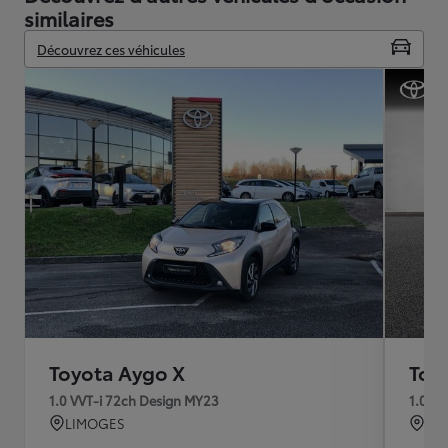
similaires
Découvrez ces véhicules
Toyota Aygo X
Toy
1.0 VVT-i 72ch Design MY23
1.0 V
LIMOGES
QU