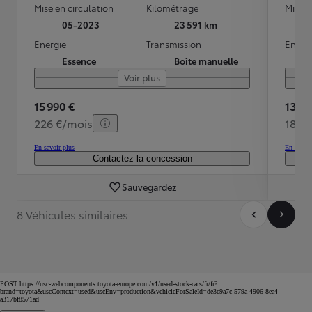
Mise en circulation
Kilométrage
Mise e
05-2023
23 591 km
Energie
Transmission
Energ
Essence
Boîte manuelle
Voir plus
15 990 €
13 99
226 €/mois
184 
En savoir plus
En savoir
Contactez la concession
Sauvegardez
8 Véhicules similaires
POST https://usc-webcomponents.toyota-europe.com/v1/used-stock-cars/fr/fr?
brand=toyota&uscContext=used&uscEnv=production&vehicleForSaleId=de3c9a7c-579a-4906-8ea4-
a317bf8571ad