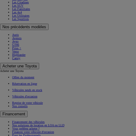
Les Citadines
Les SUV
Les Familiales
Les 4x4
Les Utilitaires
Les Sportives
Nos précédents modèles
Auris
Avensis
Aygo
GT86
Prius +
Verso
Highlander
Camry
Acheter une Toyota
Acheter une Toyota
Offres du moment
Réservation en ligne
Véhicules neufs en stock
Véhicules d'occasion
Reprise de votre véhicule
Nos conseils
Financement
Financement des véhicules
Nos solutions de location en LOA ou LLD
Vous préférez acheter ?
Financez votre véhicule d'occasion
Pour les Professionnels