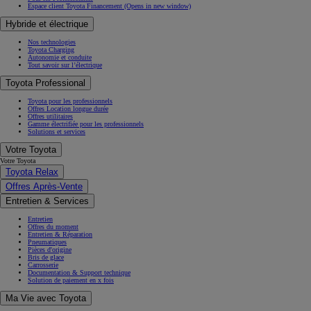
Espace client Toyota Financement
(Opens in new window)
Hybride et électrique
Nos technologies
Toyota Charging
Autonomie et conduite
Tout savoir sur l’électrique
Toyota Professional
Toyota pour les professionnels
Offres Location longue durée
Offres utilitaires
Gamme électrifiée pour les professionnels
Solutions et services
Votre Toyota
Votre Toyota
Toyota Relax
Offres Après-Vente
Entretien & Services
Entretien
Offres du moment
Entretien & Réparation
Pneumatiques
Pièces d'origine
Bris de glace
Carrosserie
Documentation & Support technique
Solution de paiement en x fois
Ma Vie avec Toyota