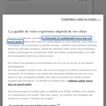
Continuer sans accepter →
mm
La qualité de votre expérience dépend de vos choix
1 510
Hauteur
Toyota et ses Partenaires listés dans
sa déclaration de confidentialité (ouvre dans un
nouvel onglet)
utilisent des cookies ou traceurs déposés sur votre ordinateur, votre mobile ou
votre tablette, afin de poursuivre les finalités suivantes : améliorer votre expérience utilisateur,
Longueur
3 700
mm
réaliser des statistiques d’audience, afficher des publicités ciblées sur les sites de partenaires,
mesurer la performance de ces publicités, utiliser des données de géolocalisation, vous offrir
des fonctionnalités relatives aux réseaux sociaux.
Des cookies sont nécessaires au fonctionnement du site et de nos services, et sont déposés
automatiquement.
Pour une navigation optimale, nous vous invitons à accepter les cookies de performance et/ou
fonctionnels. En les refusant, vous perdriez des informations affichées sur notre site. Sous
réserve de votre consentement préalable, des cookies tiers (publicité et réseaux sociaux)
Largeur
1 740
mm
pourraient alors être déposés. Les finalités sont décrites dans la
politique cookies (ouvre
dans un nouvel onglet)
.
Vous pouvez accepter les cookies, gérer vos préférences par finalité, modifier à tout moment
vos consentements via le bouton "Gérer mes cookies", ou continuer votre navigation sans
accepter via le bouton "Continuer sans accepter".
Consommation mixte
En savoir plus sur notre politique des cookies