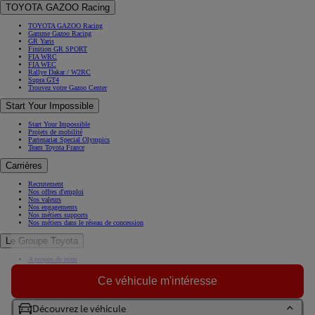
TOYOTA GAZOO Racing
TOYOTA GAZOO Racing
Gamme Gazoo Racing
GR Yaris
Finition GR SPORT
FIA WRC
FIA WEC
Rallye Dakar / W2RC
Supra GT4
Trouvez votre Gazoo Center
Start Your Impossible
Start Your Impossible
Projets de mobilité
Partenariat Special Olympics
Team Toyota France
Carrières
Recrutement
Nos offres d'emploi
Nos valeurs
Nos engagements
Nos métiers supports
Nos métiers dans le réseau de concession
Le Groupe Toyota
A propos de nous
Histoire
Toyota en Europe
Ce véhicule m'intéresse
Toyota et vous
Toyota en France
Toujours plus loin
Découvrez le véhicule
KINTO, la solution de mobilité sans contrainte