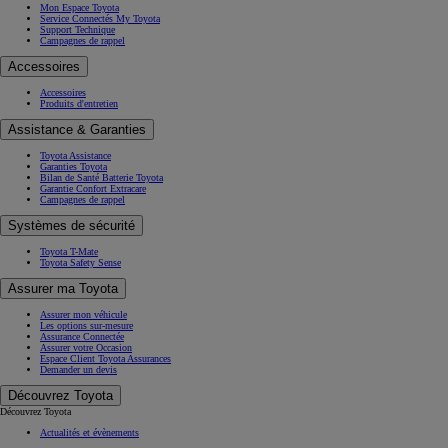
Mon Espace Toyota
Service Connectés My Toyota
Support Technique
Campagnes de rappel
Accessoires
Accessoires
Produits d'entretien
Assistance & Garanties
Toyota Assistance
Garanties Toyota
Bilan de Santé Batterie Toyota
Garantie Confort Extracare
Campagnes de rappel
Systèmes de sécurité
Toyota T-Mate
Toyota Safety Sense
Assurer ma Toyota
Assurer mon véhicule
Les options sur-mesure
Assurance Connectée
Assurer votre Occasion
Espace Client Toyota Assurances
Demander un devis
Découvrez Toyota
Découvrez Toyota
Actualités et évènements