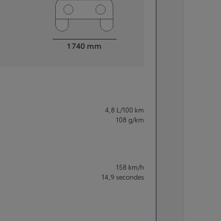
Largeur
1 740
mm
4,8
L/100 km
108
g/km
158
km/h
14,9
secondes