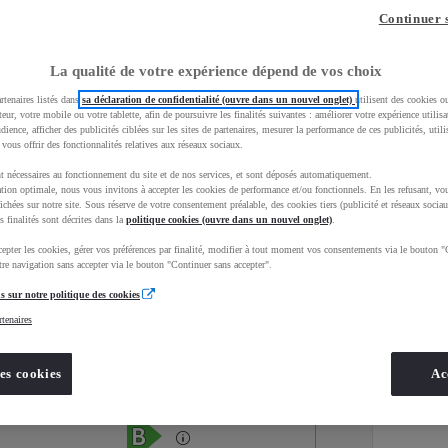
Continuer 
La qualité de votre expérience dépend de vos choix
rtenaires listés dans
sa déclaration de confidentialité (ouvre dans un nouvel onglet)
utilisent des cookies o
teur, votre mobile ou votre tablette, afin de poursuivre les finalités suivantes : améliorer votre expérience utilisat
udience, afficher des publicités ciblées sur les sites de partenaires, mesurer la performance de ces publicités, util
 vous offrir des fonctionnalités relatives aux réseaux sociaux.
t nécessaires au fonctionnement du site et de nos services, et sont déposés automatiquement.
tion optimale, nous vous invitons à accepter les cookies de performance et/ou fonctionnels. En les refusant, vou
ichées sur notre site. Sous réserve de votre consentement préalable, des cookies tiers (publicité et réseaux sociau
s finalités sont décrites dans la
politique cookies (ouvre dans un nouvel onglet)
.
epter les cookies, gérer vos préférences par finalité, modifier à tout moment vos consentements via le bouton "
Services
Concession
re navigation sans accepter via le bouton "Continuer sans accepter".
s sur notre politique des cookies
rtenaires
Energie
oyota Occasions
Essence
es cookies
Ac
Étiquette énergétique