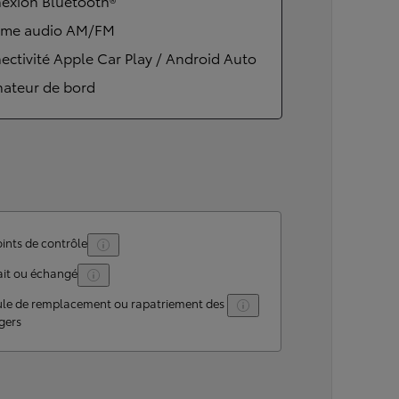
exion Bluetooth®
ème audio AM/FM
ctivité Apple Car Play / Android Auto
nateur de bord
ints de contrôle
ait ou échangé
ule de remplacement ou rapatriement des
gers