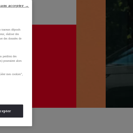
sans accepter →
u traceurs déposés
eur, réaliser des
iser des données de
s perdriez des
x) pourraient alors
Gérer mes cookies",
cepter