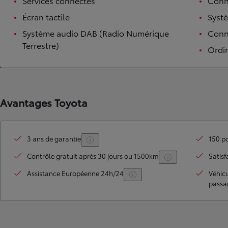
Services connectés
Conn
Écran tactile
Syst
Système audio DAB (Radio Numérique
Conne
Terrestre)
Ordi
Avantages Toyota
3 ans de garantie
150 po
Contrôle gratuit après 30 jours ou 1500km
Satisf
Assistance Européenne 24h/24
Véhic
passa