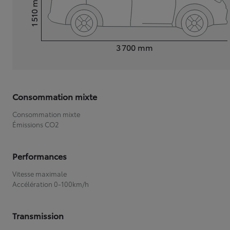
1 510
Hauteur
Longueur
3 700
mm
Consommation mixte
Consommation mixte
Émissions CO2
Performances
Vitesse maximale
Accélération 0-100km/h
Transmission