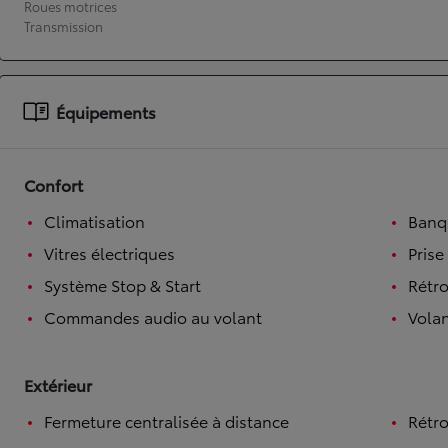
Roues motrices
Transmission
À partir de 19 700 €
Nouvelle Yaris Cross
HYBRIDE
Disponible prochainement
Équipements
Confort
Climatisation
Banqu
Vitres électriques
Prise
Système Stop & Start
Rétro
Commandes audio au volant
Volan
Extérieur
Fermeture centralisée à distance
Rétro