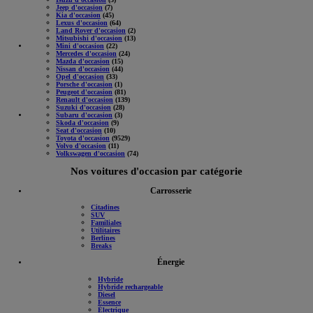
Jeep d'occasion
(7)
Kia d'occasion
(45)
Lexus d'occasion
(64)
Land Rover d'occasion
(2)
Mitsubishi d'occasion
(13)
Mini d'occasion
(22)
Mercedes d'occasion
(24)
Mazda d'occasion
(15)
Nissan d'occasion
(44)
Opel d'occasion
(33)
Porsche d'occasion
(1)
Peugeot d'occasion
(81)
Renault d'occasion
(139)
Suzuki d'occasion
(28)
Subaru d'occasion
(3)
Skoda d'occasion
(9)
Seat d'occasion
(10)
Toyota d'occasion
(9529)
Volvo d'occasion
(11)
Volkswagen d'occasion
(74)
Nos voitures d'occasion par catégorie
Carrosserie
Citadines
SUV
Familiales
Utilitaires
Berlines
Breaks
Énergie
Hybride
Hybride rechargeable
Diesel
Essence
Électrique