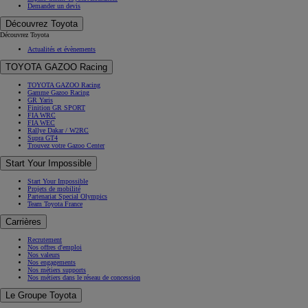
Demander un devis
Découvrez Toyota
Découvrez Toyota
Actualités et évènements
TOYOTA GAZOO Racing
TOYOTA GAZOO Racing
Gamme Gazoo Racing
GR Yaris
Finition GR SPORT
FIA WRC
FIA WEC
Rallye Dakar / W2RC
Supra GT4
Trouvez votre Gazoo Center
Start Your Impossible
Start Your Impossible
Projets de mobilité
Partenariat Special Olympics
Team Toyota France
Carrières
Recrutement
Nos offres d'emploi
Nos valeurs
Nos engagements
Nos métiers supports
Nos métiers dans le réseau de concession
Le Groupe Toyota