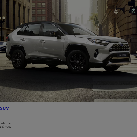
SUV
 véhicule.
e si vous