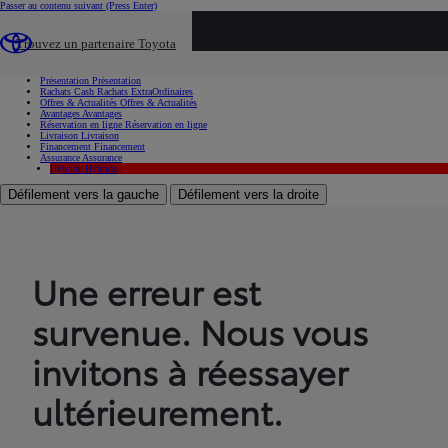
Passer au contenu suivant
(Press Enter)
...
Trouvez un partenaire Toyota
Voiture d'occasion
Présentation
Présentation
Rachats Cash
Rachats ExtraOrdinaires
Offres & Actualités
Offres & Actualités
Avantages
Avantages
Réservation en ligne
Réservation en ligne
Livraison
Livraison
Financement
Financement
Assurance
Assurance
Hybride
Hybride
Défilement vers la gauche
Défilement vers la droite
Une erreur est
survenue. Nous vous
invitons à réessayer
ultérieurement.