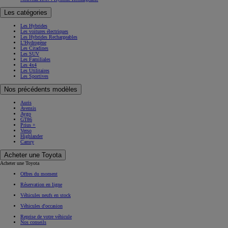
Les catégories
Les Hybrides
Les voitures électriques
Les Hybrides Rechargeables
L'Hydrogène
Les Citadines
Les SUV
Les Familiales
Les 4x4
Les Utilitaires
Les Sportives
Nos précédents modèles
Auris
Avensis
Aygo
GT86
Prius +
Verso
Highlander
Camry
Acheter une Toyota
Acheter une Toyota
Offres du moment
Réservation en ligne
Véhicules neufs en stock
Véhicules d'occasion
Reprise de votre véhicule
Nos conseils