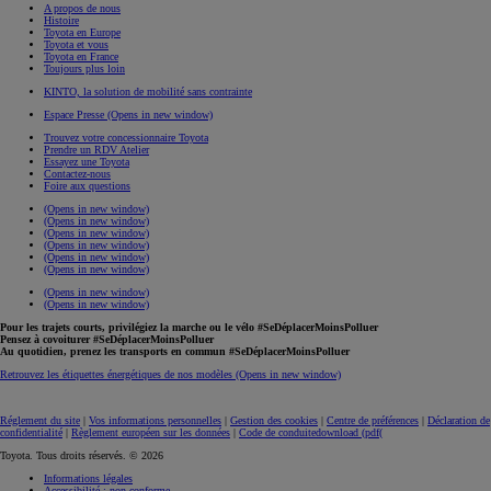
A propos de nous
Histoire
Toyota en Europe
Toyota et vous
Toyota en France
Toujours plus loin
KINTO, la solution de mobilité sans contrainte
Espace Presse
(Opens in new window)
Trouvez votre concessionnaire Toyota
Prendre un RDV Atelier
Essayez une Toyota
Contactez-nous
Foire aux questions
(Opens in new window)
(Opens in new window)
(Opens in new window)
(Opens in new window)
(Opens in new window)
(Opens in new window)
(Opens in new window)
(Opens in new window)
Pour les trajets courts, privilégiez la marche ou le vélo #SeDéplacerMoinsPolluer
Pensez à covoiturer #SeDéplacerMoinsPolluer
Au quotidien, prenez les transports en commun #SeDéplacerMoinsPolluer
Retrouvez les étiquettes énergétiques de nos modèles
(Opens in new window)
Réglement du site
|
Vos informations personnelles
|
Gestion des cookies
|
Centre de préférences
|
Déclaration de
confidentialité
|
Règlement européen sur les données
|
Code de conduite
download (pdf(
Toyota. Tous droits réservés. © 2026
Informations légales
Accessibilité : non conforme