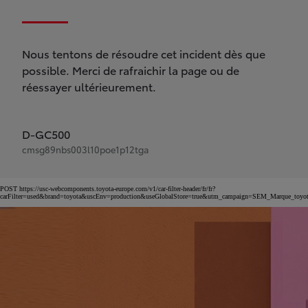
Nous tentons de résoudre cet incident dès que
possible. Merci de rafraichir la page ou de
réessayer ultérieurement.
D-GC500
cmsg89nbs003l10poe1p12tga
POST https://usc-webcomponents.toyota-europe.com/v1/car-filter-header/fr/fr?
carFilter=used&brand=toyota&uscEnv=production&useGlobalStore=true&utm_campaign=SEM_Marqu