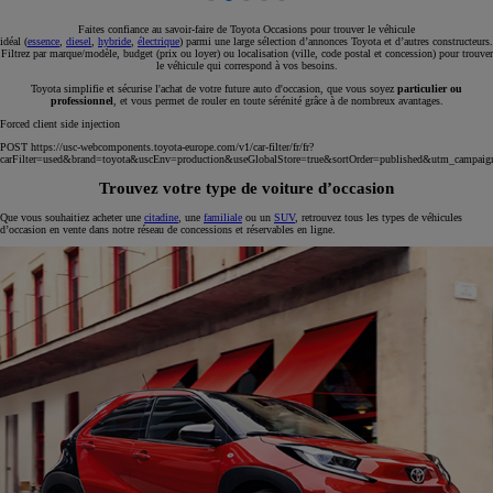
Faites confiance au savoir-faire de Toyota Occasions pour trouver le véhicule
idéal (
essence
,
diesel
,
hybride
,
électrique
) parmi une large sélection d’annonces Toyota et d’autres constructeurs.
Filtrez par marque/modèle, budget (prix ou loyer) ou localisation (ville, code postal et concession) pour trouver
le véhicule qui correspond à vos besoins.
Toyota simplifie et sécurise l'achat de votre future auto d'occasion, que vous soyez
particulier ou
professionnel
, et vous permet de rouler en toute sérénité grâce à de nombreux avantages.
Forced client side injection
POST https://usc-webcomponents.toyota-europe.com/v1/car-filter/fr/fr?
carFilter=used&brand=toyota&uscEnv=production&useGlobalStore=true&sortOrder=published&utm
Trouvez votre type de voiture d’occasion
Que vous souhaitiez acheter une
citadine
, une
familiale
ou un
SUV
, retrouvez tous les types de véhicules
d’occasion en vente dans notre réseau de concessions et réservables en ligne.