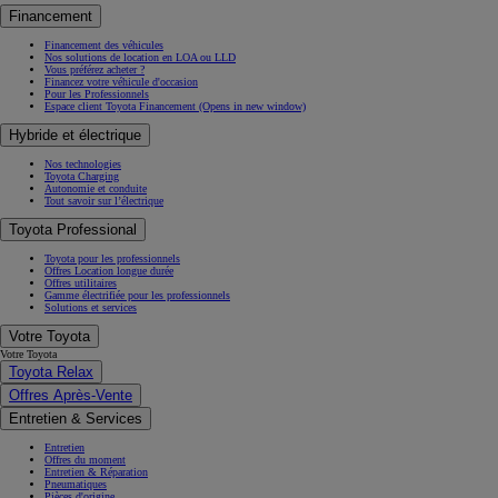
Financement
Financement des véhicules
Nos solutions de location en LOA ou LLD
Vous préférez acheter ?
Financez votre véhicule d'occasion
Pour les Professionnels
Espace client Toyota Financement
(Opens in new window)
Hybride et électrique
Nos technologies
Toyota Charging
Autonomie et conduite
Tout savoir sur l’électrique
Toyota Professional
Toyota pour les professionnels
Offres Location longue durée
Offres utilitaires
Gamme électrifiée pour les professionnels
Solutions et services
Votre Toyota
Votre Toyota
Toyota Relax
Offres Après-Vente
Entretien & Services
Entretien
Offres du moment
Entretien & Réparation
Pneumatiques
Pièces d'origine