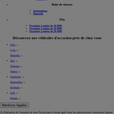
Boîte de vitesses
Automatique
Manuelle
Prix
Occasions à moins de 10 000€
Occasions à moins de 20 000€
Occasions à moins de 30 000€
Découvrez nos véhicules d'occasion près de chez vous
Paris
→
Lyon
→
Marseille
→
Nice
→
Toulouse
→
Nantes
→
Strasbourg
→
Montpellier
→
Bordeaux
→
Lille
→
Rennes
→
Mentions légales
(1) Réalisation de l’entretien de votre Toyota dans le réseau agréé selon les préconisations constructeur figurant