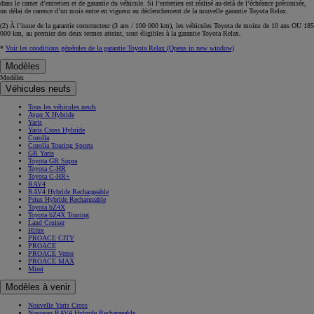
dans le carnet d’entretien et de garantie du véhicule. Si l’entretien est réalisé
au-delà de l’échéance
préconisée,
un délai de carence d’un mois
entre en vigueur au déclenchement de la nouvelle garantie Toyota Relax.
(2) À l’issue de la garantie constructeur (3 ans / 100 000 km), les véhicules Toyota de moins de 10 ans
OU
185
000 km, au premier des deux termes atteint, sont éligibles à la garantie Toyota Relax.
*
Voir les conditions générales de la garantie Toyota Relax
(Opens in new window)
Modèles
Modèles
Véhicules neufs
Tous les véhicules neufs
Aygo X Hybride
Yaris
Yaris Cross Hybride
Corolla
Corolla Touring Sports
GR Yaris
Toyota GR Supra
Toyota C-HR
Toyota C-HR+
RAV4
RAV4 Hybride Rechargeable
Prius Hybride Rechargeable
Toyota bZ4X
Toyota bZ4X Touring
Land Cruiser
Hilux
PROACE CITY
PROACE
PROACE Verso
PROACE MAX
Mirai
Modèles à venir
Nouvelle Yaris Cross
Nouveau RAV4 Hybride Rechargeable