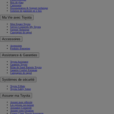
Bris de glace
Carrosserie
Documentation & Support technique
Solution de paiement en x fois
Ma Vie avec Toyota
Mon Espace Toyota
Service Connectés My Toyota
Support Technique
Campagnes de rappel
Accessoires
Accessoires
Produits d'entretien
Assistance & Garanties
Toyota Assistance
Garanties Toyota
Bilan de Santé Batterie Toyota
Garantie Confort Extracare
Campagnes de rappel
Systèmes de sécurité
Toyota T-Mate
Toyota Safety Sense
Assurer ma Toyota
Assurer mon véhicule
Les options sur-mesure
Assurance Connectée
Assurer votre Occasion
Espace Client Toyota Assurances