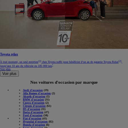
Toyota relax
(1)
(2)
À tout moment, un seul entretien
chez Toyota suffit pour bénéficier d’un an de garantie Toyota Relax
,
*
jusqu’aux 10 ans du véhicule ou 185 000 km
Voir plus
Voir plus
Nos voitures d'occasion par marque
Audi d'occasion
(19)
Alfa Romeo d'occasion
(2)
Abarth d'occasion
(1)
BMW d'occasion
(31)
Cupra d'occasion
(2)
Citroen d'occasion
(61)
DS d'occasion
(11)
Dacia d'occasion
(47)
Ford d'occasion
(58)
Fiat d'occasion
(41)
Hyundai d'occasion
(82)
Honda d'occasion
(6)
Isuzu d'occasion
(3)