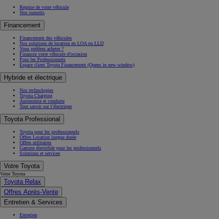
Reprise de votre véhicule
Nos conseils
Financement
Financement des véhicules
Nos solutions de location en LOA ou LLD
Vous préférez acheter ?
Financez votre véhicule d'occasion
Pour les Professionnels
Espace client Toyota Financement
(Opens in new window)
Hybride et électrique
Nos technologies
Toyota Charging
Autonomie et conduite
Tout savoir sur l’électrique
Toyota Professional
Toyota pour les professionnels
Offres Location longue durée
Offres utilitaires
Gamme électrifiée pour les professionnels
Solutions et services
Votre Toyota
Votre Toyota
Toyota Relax
Offres Après-Vente
Entretien & Services
Entretien