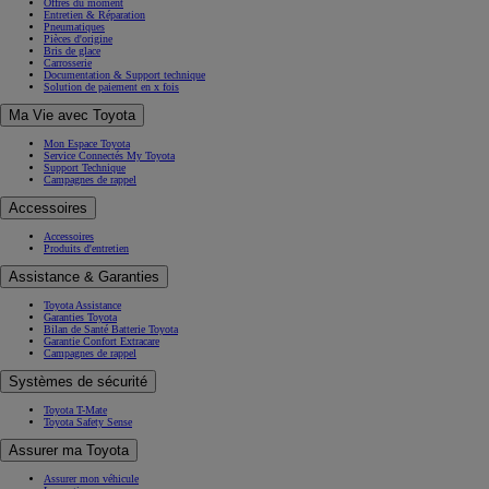
Offres du moment
Entretien & Réparation
Pneumatiques
Pièces d'origine
Bris de glace
Carrosserie
Documentation & Support technique
Solution de paiement en x fois
Ma Vie avec Toyota
Mon Espace Toyota
Service Connectés My Toyota
Support Technique
Campagnes de rappel
Accessoires
Accessoires
Produits d'entretien
Assistance & Garanties
Toyota Assistance
Garanties Toyota
Bilan de Santé Batterie Toyota
Garantie Confort Extracare
Campagnes de rappel
Systèmes de sécurité
Toyota T-Mate
Toyota Safety Sense
Assurer ma Toyota
Assurer mon véhicule