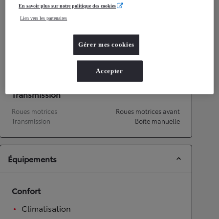
Émissions CO2
108
g/km
En savoir plus sur notre politique des cookies
Lien vers les partenaires
Performances
Gérer mes cookies
Vitesse maximale
158
km/h
Accélération 0-100km/h
14,9
secondes
Accepter
Transmission
Roues motrices
Roues motrices avant
Transmission
Boîte manuelle
Équipements
Confort
Climatisation