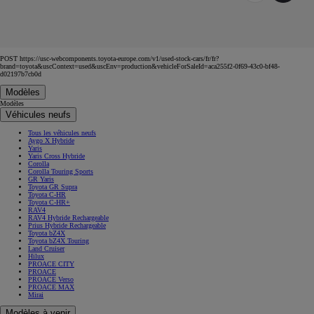
POST https://usc-webcomponents.toyota-europe.com/v1/used-stock-cars/fr/fr?
brand=toyota&uscContext=used&uscEnv=production&vehicleForSaleId=aca255f2-0f69-43c0-bf48-
d02197b7cb0d
Modèles
Modèles
Véhicules neufs
Tous les véhicules neufs
Aygo X Hybride
Yaris
Yaris Cross Hybride
Corolla
Corolla Touring Sports
GR Yaris
Toyota GR Supra
Toyota C-HR
Toyota C-HR+
RAV4
RAV4 Hybride Rechargeable
Prius Hybride Rechargeable
Toyota bZ4X
Toyota bZ4X Touring
Land Cruiser
Hilux
PROACE CITY
PROACE
PROACE Verso
PROACE MAX
Mirai
Modèles à venir