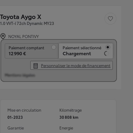
Toyota Aygo X
Sauvegarder le véh
1.0 VVT-i 72ch Dynamic MY23
NOYAL PONTIVY
Paiement comptant
Paiement comptant
Paiement sélectionné
12 990 €
Chargement
Personnaliser le mode de financement
Mentions légales
Mise en circulation
Kilométrage
01-2023
30 808 km
Garantie
Energie