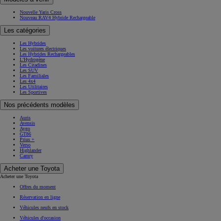
Nouvelle Yaris Cross
Nouveau RAV4 Hybride Rechargeable
Les catégories
Les Hybrides
Les voitures électriques
Les Hybrides Rechargeables
L'Hydrogène
Les Citadines
Les SUV
Les Familiales
Les 4x4
Les Utilitaires
Les Sportives
Nos précédents modèles
Auris
Avensis
Aygo
GT86
Prius +
Verso
Highlander
Camry
Acheter une Toyota
Acheter une Toyota
Offres du moment
Réservation en ligne
Véhicules neufs en stock
Véhicules d'occasion