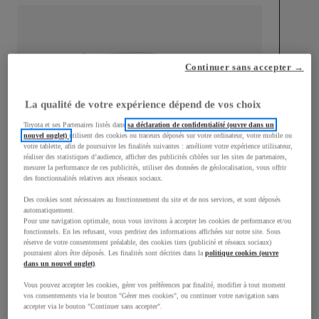
mm
Continuer sans accepter →
1 510
Hauteur
La qualité de votre expérience dépend de vos choix
Toyota et ses Partenaires listés dans
sa déclaration de confidentialité (ouvre dans un
Longueur
3 700
mm
nouvel onglet)
utilisent des cookies ou traceurs déposés sur votre ordinateur, votre mobile ou
votre tablette, afin de poursuivre les finalités suivantes : améliorer votre expérience utilisateur,
réaliser des statistiques d’audience, afficher des publicités ciblées sur les sites de partenaires,
mesurer la performance de ces publicités, utiliser des données de géolocalisation, vous offrir
des fonctionnalités relatives aux réseaux sociaux.
Des cookies sont nécessaires au fonctionnement du site et de nos services, et sont déposés
automatiquement.
Pour une navigation optimale, nous vous invitons à accepter les cookies de performance et/ou
fonctionnels. En les refusant, vous perdriez des informations affichées sur notre site. Sous
Largeur
1 740
mm
réserve de votre consentement préalable, des cookies tiers (publicité et réseaux sociaux)
pourraient alors être déposés. Les finalités sont décrites dans la
politique cookies (ouvre
dans un nouvel onglet)
.
Vous pouvez accepter les cookies, gérer vos préférences par finalité, modifier à tout moment
vos consentements via le bouton "Gérer mes cookies", ou continuer votre navigation sans
Consommation mixte
accepter via le bouton "Continuer sans accepter".