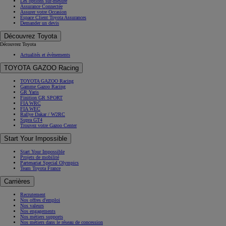
Les options sur-mesure
Assurance Connectée
Assurer votre Occasion
Espace Client Toyota Assurances
Demander un devis
Découvrez Toyota
Découvrez Toyota
Actualités et évènements
TOYOTA GAZOO Racing
TOYOTA GAZOO Racing
Gamme Gazoo Racing
GR Yaris
Finition GR SPORT
FIA WRC
FIA WEC
Rallye Dakar / W2RC
Supra GT4
Trouvez votre Gazoo Center
Start Your Impossible
Start Your Impossible
Projets de mobilité
Partenariat Special Olympics
Team Toyota France
Carrières
Recrutement
Nos offres d'emploi
Nos valeurs
Nos engagements
Nos métiers supports
Nos métiers dans le réseau de concession