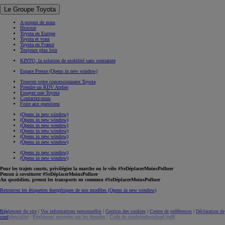
Le Groupe Toyota
A propos de nous
Histoire
Toyota en Europe
Toyota et vous
Toyota en France
Toujours plus loin
KINTO, la solution de mobilité sans contrainte
Espace Presse
(Opens in new window)
Trouvez votre concessionnaire Toyota
Prendre un RDV Atelier
Essayez une Toyota
Contactez-nous
Foire aux questions
(Opens in new window)
(Opens in new window)
(Opens in new window)
(Opens in new window)
(Opens in new window)
(Opens in new window)
(Opens in new window)
(Opens in new window)
Pour les trajets courts, privilégiez la marche ou le vélo #SeDéplacerMoinsPolluer
Pensez à covoiturer #SeDéplacerMoinsPolluer
Au quotidien, prenez les transports en commun #SeDéplacerMoinsPolluer
Retrouvez les étiquettes énergétiques de nos modèles
(Opens in new window)
Réglement du site
|
Vos informations personnelles
|
Gestion des cookies
|
Centre de préférences
|
Déclaration de
confidentialité
|
Règlement européen sur les données
|
Code de conduite
download (pdf(