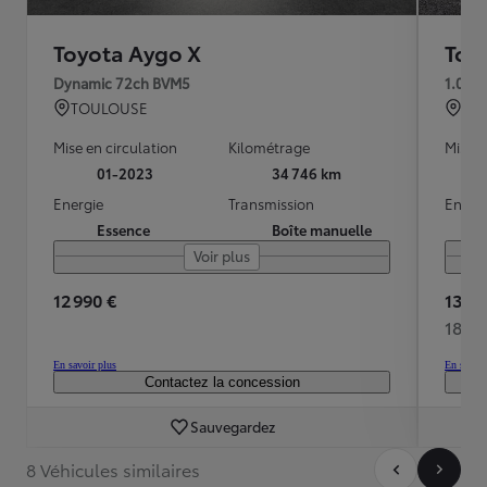
Toyota Aygo X
Toy
Dynamic 72ch BVM5
1.0 V
TOULOUSE
QU
Mise en circulation
Kilométrage
Mise e
01-2023
34 746 km
Energie
Transmission
Energ
Essence
Boîte manuelle
Voir plus
12 990 €
13 99
184 
En savoir plus
En savoir
Contactez la concession
Sauvegardez
8 Véhicules similaires