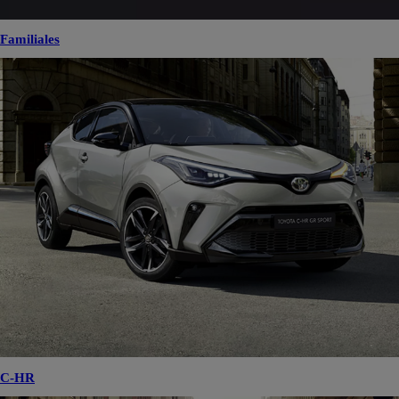
Familiales
C-HR