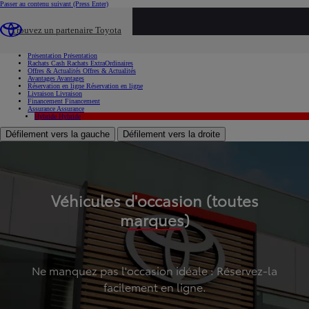
Passer au contenu suivant
(Press Enter)
...
Trouvez un partenaire Toyota
Voiture d'occasion
Présentation
Présentation
Rachats Cash
Rachats ExtraOrdinaires
Offres & Actualités
Offres & Actualités
Avantages
Avantages
Réservation en ligne
Réservation en ligne
Livraison
Livraison
Financement
Financement
Assurance
Assurance
Hybride
Hybride
Défilement vers la gauche
Défilement vers la droite
Véhicules d'occasion (toutes
marques)
Ne manquez pas l'occasion idéale : Réservez-la
facilement en ligne.