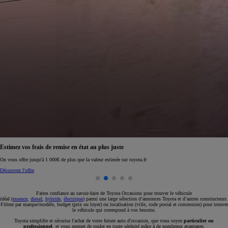
Réservez en ligne votre occasion pour 1€ seulement
Réservez en ligne
Faites confiance au savoir-faire de Toyota Occasions pour trouver le véhicule
idéal (
essence
,
diesel
,
hybride
,
électrique
) parmi une large sélection d’annonces Toyota et d’autres constructeurs.
Filtrez par marque/modèle, budget (prix ou loyer) ou localisation (ville, code postal et concession) pour trouver
le véhicule qui correspond à vos besoins.
Toyota simplifie et sécurise l'achat de votre future auto d'occasion, que vous soyez
particulier ou
professionnel
, et vous permet de rouler en toute sérénité grâce à de nombreux avantages.