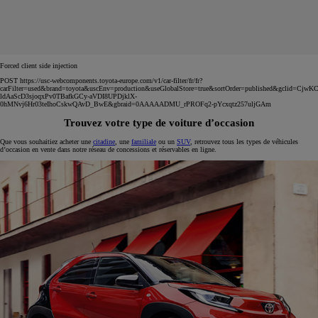
Forced client side injection
POST https://usc-webcomponents.toyota-europe.com/v1/car-filter/fr/fr?
carFilter=used&brand=toyota&uscEnv=production&useGlobalStore=true&sortOrder=published&gclid=C
ldAaScD3sjoqxPv0TBafkGCy-aVDI8UPDjklX-
0hMNvj6Hr03teIhoCskwQAvD_BwE&gbraid=0AAAAADMU_rPROFq2-pYcxqtz257uljGAm
Trouvez votre type de voiture d’occasion
Que vous souhaitiez acheter une
citadine
, une
familiale
ou un
SUV
, retrouvez tous les types de véhicules
d’occasion en vente dans notre réseau de concessions et réservables en ligne.