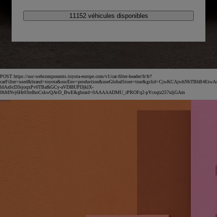
11152 véhicules disponibles
POST https://usc-webcomponents.toyota-europe.com/v1/car-filter-header/fr/fr?
carFilter=used&brand=toyota&uscEnv=production&useGlobalStore=true&gclid=CjwKCAjwhNbTBhB4EiwA
ldAaScD3sjoqxPv0TBafkGCy-aVDI8UPDjklX-
0hMNvj6Hr03teIhoCskwQAvD_BwE&gbraid=0AAAAADMU_rPROFq2-pYcxqtz257uljGAm