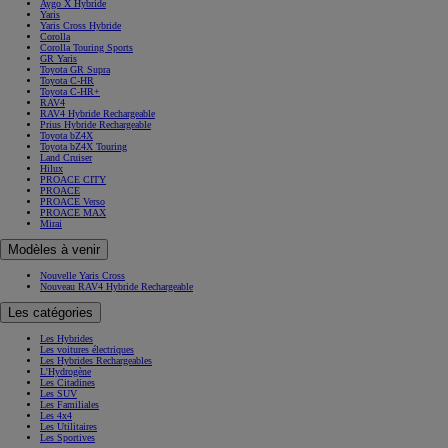
Aygo X Hybride
Yaris
Yaris Cross Hybride
Corolla
Corolla Touring Sports
GR Yaris
Toyota GR Supra
Toyota C-HR
Toyota C-HR+
RAV4
RAV4 Hybride Rechargeable
Prius Hybride Rechargeable
Toyota bZ4X
Toyota bZ4X Touring
Land Cruiser
Hilux
PROACE CITY
PROACE
PROACE Verso
PROACE MAX
Mirai
Modèles à venir
Nouvelle Yaris Cross
Nouveau RAV4 Hybride Rechargeable
Les catégories
Les Hybrides
Les voitures électriques
Les Hybrides Rechargeables
L'Hydrogène
Les Citadines
Les SUV
Les Familiales
Les 4x4
Les Utilitaires
Les Sportives