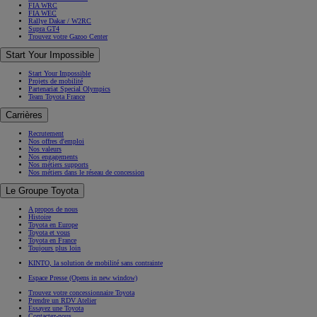
FIA WRC
FIA WEC
Rallye Dakar / W2RC
Supra GT4
Trouvez votre Gazoo Center
Start Your Impossible
Start Your Impossible
Projets de mobilité
Partenariat Special Olympics
Team Toyota France
Carrières
Recrutement
Nos offres d'emploi
Nos valeurs
Nos engagements
Nos métiers supports
Nos métiers dans le réseau de concession
Le Groupe Toyota
A propos de nous
Histoire
Toyota en Europe
Toyota et vous
Toyota en France
Toujours plus loin
KINTO, la solution de mobilité sans contrainte
Espace Presse
(Opens in new window)
Trouvez votre concessionnaire Toyota
Prendre un RDV Atelier
Essayez une Toyota
Contactez-nous