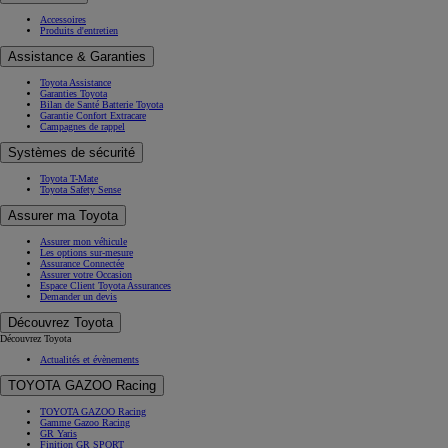
Accessoires
Produits d'entretien
Assistance & Garanties
Toyota Assistance
Garanties Toyota
Bilan de Santé Batterie Toyota
Garantie Confort Extracare
Campagnes de rappel
Systèmes de sécurité
Toyota T-Mate
Toyota Safety Sense
Assurer ma Toyota
Assurer mon véhicule
Les options sur-mesure
Assurance Connectée
Assurer votre Occasion
Espace Client Toyota Assurances
Demander un devis
Découvrez Toyota
Découvrez Toyota
Actualités et évènements
TOYOTA GAZOO Racing
TOYOTA GAZOO Racing
Gamme Gazoo Racing
GR Yaris
Finition GR SPORT