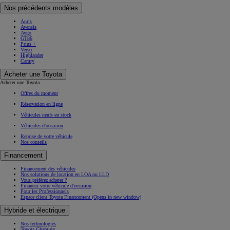
Nos précédents modèles
Auris
Avensis
Aygo
GT86
Prius +
Verso
Highlander
Camry
Acheter une Toyota
Acheter une Toyota
Offres du moment
Réservation en ligne
Véhicules neufs en stock
Véhicules d'occasion
Reprise de votre véhicule
Nos conseils
Financement
Financement des véhicules
Nos solutions de location en LOA ou LLD
Vous préférez acheter ?
Financez votre véhicule d'occasion
Pour les Professionnels
Espace client Toyota Financement
(Opens in new window)
Hybride et électrique
Nos technologies
Toyota Charging