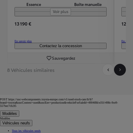
Essence
Boîte manuelle
Voir plus
13 190 €
12 59
En savoir plus
En savoir
Contactez la concession
Sauvegardez
8 Véhicules similaires
POST https://usc-webcomponents.toyota-europe.com/v1/used-stock-cars/fr/fr?
brand=toyota&uscContext=used&uscEnv=production&vehicleForSaleId=4904fffd-e31f-498c-9ce9-
557bec7cb2f5
Modèles
Modèles
Véhicules neufs
Tous les véhicules neufs