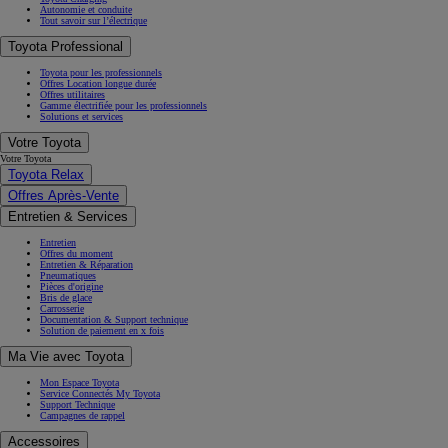
Autonomie et conduite
Tout savoir sur l’électrique
Toyota Professional
Toyota pour les professionnels
Offres Location longue durée
Offres utilitaires
Gamme électrifiée pour les professionnels
Solutions et services
Votre Toyota
Votre Toyota
Toyota Relax
Offres Après-Vente
Entretien & Services
Entretien
Offres du moment
Entretien & Réparation
Pneumatiques
Pièces d'origine
Bris de glace
Carrosserie
Documentation & Support technique
Solution de paiement en x fois
Ma Vie avec Toyota
Mon Espace Toyota
Service Connectés My Toyota
Support Technique
Campagnes de rappel
Accessoires