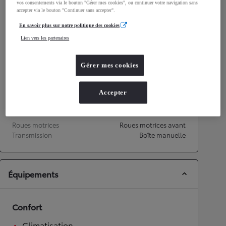
vos consentements via le bouton "Gérer mes cookies", ou continuer votre navigation sans
Consommation mixte
4,7
L/100 km
accepter via le bouton "Continuer sans accepter".
Émissions CO2
108
g/km
En savoir plus sur notre politique des cookies
Lien vers les partenaires
Performances
Gérer mes cookies
Vitesse maximale
158
km/h
Accélération 0-100km/h
14,9
secondes
Accepter
Transmission
Roues motrices
Roues motrices avant
Transmission
Boîte manuelle
Équipements
Confort
Climatisation