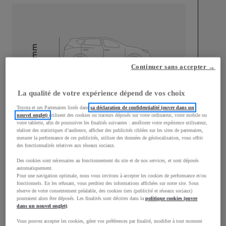
mm
1 510
Hauteur
Continuer sans accepter →
La qualité de votre expérience dépend de vos choix
Longueur
3 700
mm
Toyota et ses Partenaires listés dans
sa déclaration de confidentialité (ouvre dans un
nouvel onglet)
utilisent des cookies ou traceurs déposés sur votre ordinateur, votre mobile ou
votre tablette, afin de poursuivre les finalités suivantes : améliorer votre expérience utilisateur,
réaliser des statistiques d’audience, afficher des publicités ciblées sur les sites de partenaires,
mesurer la performance de ces publicités, utiliser des données de géolocalisation, vous offrir
des fonctionnalités relatives aux réseaux sociaux.
Des cookies sont nécessaires au fonctionnement du site et de nos services, et sont déposés
Largeur
1 740
mm
automatiquement.
Pour une navigation optimale, nous vous invitons à accepter les cookies de performance et/ou
fonctionnels. En les refusant, vous perdriez des informations affichées sur notre site. Sous
réserve de votre consentement préalable, des cookies tiers (publicité et réseaux sociaux)
pourraient alors être déposés. Les finalités sont décrites dans la
politique cookies (ouvre
dans un nouvel onglet)
.
Consommation mixte
Vous pouvez accepter les cookies, gérer vos préférences par finalité, modifier à tout moment