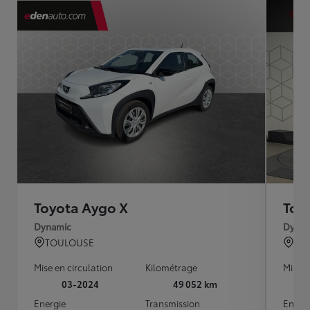
Toyota Aygo X
Toy
Dynamic
Dynam
TOULOUSE
BO
Mise en circulation
Kilométrage
Mise e
03-2024
49 052 km
Energie
Transmission
Energ