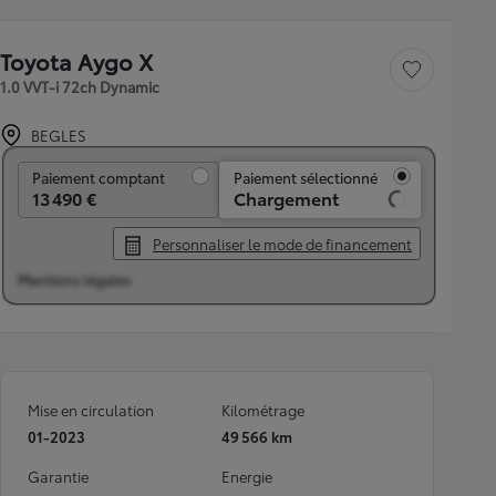
Toyota Aygo X
Sauvegarder le véh
1.0 VVT-i 72ch Dynamic
BEGLES
Paiement comptant
Paiement comptant
Paiement sélectionné
13 490 €
Chargement
Personnaliser le mode de financement
Mentions légales
Mise en circulation
Kilométrage
01-2023
49 566 km
Garantie
Energie