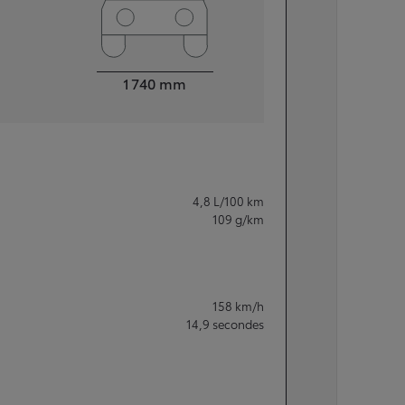
Largeur
1 740
mm
4,8
L/100 km
109
g/km
158
km/h
14,9
secondes