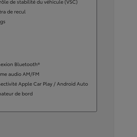
ôle de stabilité du véhicule (VSC)
ra de recul
ags
exion Bluetooth®
ème audio AM/FM
ctivité Apple Car Play / Android Auto
nateur de bord