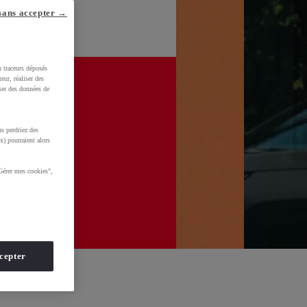
sans accepter →
u traceurs déposés
eur, réaliser des
iser des données de
s perdriez des
x) pourraient alors
Gérer mes cookies",
cepter