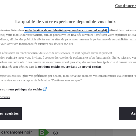
Continuer 
La qualité de votre expérience dépend de vos choix
rtenaires listés dans
sa déclaration de confidentialité (ouvre dans un nouvel onglet)
utilisent des cookies o
teur, votre mobile ou votre tablette, afin de poursuivre les finalités suivantes : améliorer votre expérience utilisat
udience, afficher des publicités ciblées sur les sites de partenaires, mesurer la performance de ces publicités, util
 vous offrir des fonctionnalités relatives aux réseaux sociaux.
t nécessaires au fonctionnement du site et de nos services, et sont déposés automatiquement.
tion optimale, nous vous invitons à accepter les cookies de performance et/ou fonctionnels. En les refusant, vou
ichées sur notre site. Sous réserve de votre consentement préalable, des cookies tiers (publicité et réseaux sociau
s finalités sont décrites dans la
politique cookies (ouvre dans un nouvel onglet)
.
epter les cookies, gérer vos préférences par finalité, modifier à tout moment vos consentements via le bouton "
Services
Concession
re navigation sans accepter via le bouton "Continuer sans accepter".
s sur notre politique des cookies
rtenaires
Energie
oyota Occasions
Essence
es cookies
Ac
Étiquette énergétique
rt cardamome noir