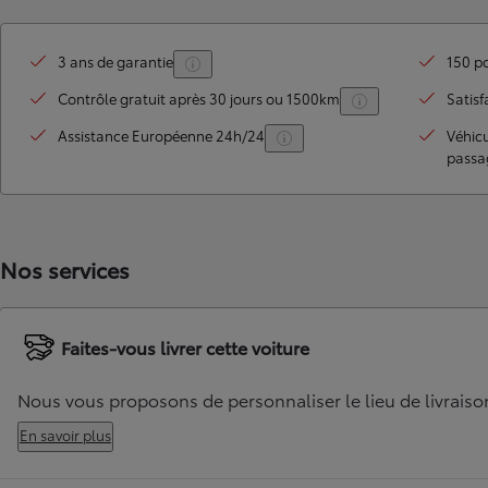
3 ans de garantie
150 po
Contrôle gratuit après 30 jours ou 1500km
Satisf
Assistance Européenne 24h/24
Véhic
passa
Nos services
TOYOTA C-HR
HYBRIDE OU HYBRIDE RECHARGEABLE
Disponible rapidement
Faites-vous livrer cette voiture
Nous vous proposons de personnaliser le lieu de livraiso
En savoir plus