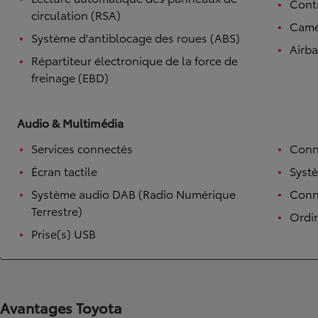
Contr
circulation (RSA)
Camé
Système d'antiblocage des roues (ABS)
Airb
Répartiteur électronique de la force de
freinage (EBD)
Audio & Multimédia
Services connectés
Conn
Écran tactile
Syst
Système audio DAB (Radio Numérique
Conne
Terrestre)
Ordi
Prise(s) USB
Avantages Toyota