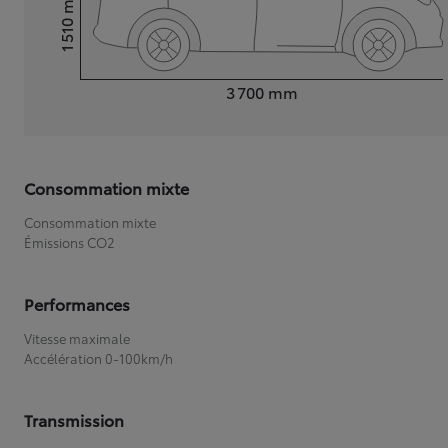
1 510
Hauteur
Longueur
3 700
mm
Consommation mixte
Consommation mixte
Émissions CO2
Performances
Vitesse maximale
Accélération 0-100km/h
Transmission