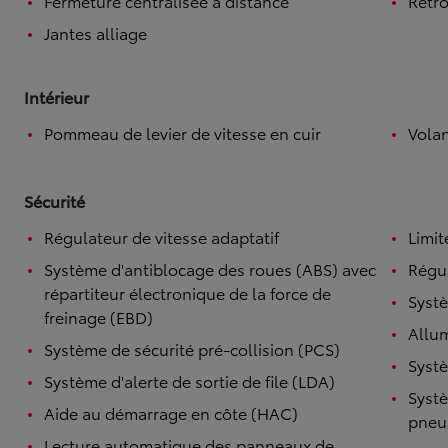
Fermeture centralisée à distance
Rétro
Jantes alliage
Intérieur
Pommeau de levier de vitesse en cuir
Volan
Sécurité
Régulateur de vitesse adaptatif
Limit
Système d'antiblocage des roues (ABS) avec
Régul
répartiteur électronique de la force de
Systè
freinage (EBD)
Allu
Système de sécurité pré-collision (PCS)
Systè
Système d'alerte de sortie de file (LDA)
Systè
Aide au démarrage en côte (HAC)
pneu
Lecture automatique des panneaux de