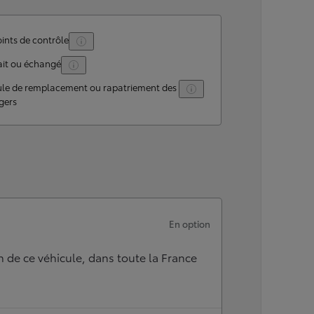
ints de contrôle
ait ou échangé
ule de remplacement ou rapatriement des
gers
En option
n de ce véhicule, dans toute la France