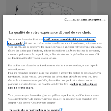
mm
1 510
Hauteur
Continuer sans accepter →
Longueur
3 700
mm
La qualité de votre expérience dépend de vos choix
Toyota et ses Partenaires listés dans
sa déclaration de confidentialité (ouvre dans un
nouvel onglet)
utilisent des cookies ou traceurs déposés sur votre ordinateur, votre mobile ou
votre tablette, afin de poursuivre les finalités suivantes : améliorer votre expérience utilisateur,
réaliser des statistiques d’audience, afficher des publicités ciblées sur les sites de partenaires,
mesurer la performance de ces publicités, utiliser des données de géolocalisation, vous offrir
des fonctionnalités relatives aux réseaux sociaux.
Largeur
1 740
mm
Des cookies sont nécessaires au fonctionnement du site et de nos services, et sont déposés
automatiquement.
Pour une navigation optimale, nous vous invitons à accepter les cookies de performance et/ou
fonctionnels. En les refusant, vous perdriez des informations affichées sur notre site. Sous
réserve de votre consentement préalable, des cookies tiers (publicité et réseaux sociaux)
pourraient alors être déposés. Les finalités sont décrites dans la
politique cookies (ouvre
dans un nouvel onglet)
.
Consommation mixte
Vous pouvez accepter les cookies, gérer vos préférences par finalité, modifier à tout moment
Consommation mixte
4,7
L/100 km
vos consentements via le bouton "Gérer mes cookies", ou continuer votre navigation sans
accepter via le bouton "Continuer sans accepter".
Émissions CO2
108
g/km
En savoir plus sur notre politique des cookies