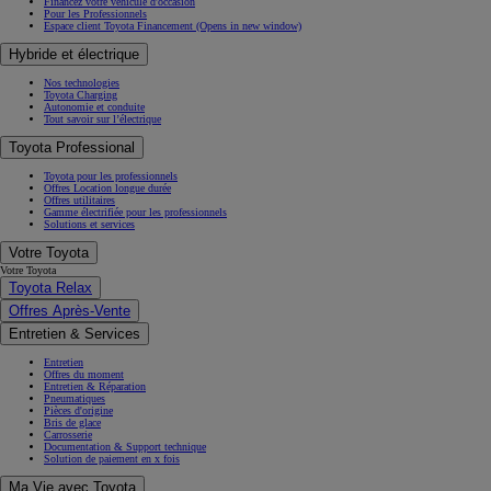
Financez votre véhicule d'occasion
Pour les Professionnels
Espace client Toyota Financement
(Opens in new window)
Hybride et électrique
Nos technologies
Toyota Charging
Autonomie et conduite
Tout savoir sur l’électrique
Toyota Professional
Toyota pour les professionnels
Offres Location longue durée
Offres utilitaires
Gamme électrifiée pour les professionnels
Solutions et services
Votre Toyota
Votre Toyota
Toyota Relax
Offres Après-Vente
Entretien & Services
Entretien
Offres du moment
Entretien & Réparation
Pneumatiques
Pièces d'origine
Bris de glace
Carrosserie
Documentation & Support technique
Solution de paiement en x fois
Ma Vie avec Toyota