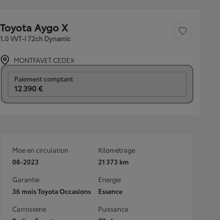
Toyota Aygo X
Sauvegarder le véh
1.0 VVT-i 72ch Dynamic
MONTFAVET CEDEX
Prix mensuel
Paiement comptant
12 390 €
Mise en circulation
Kilométrage
08-2023
21 373 km
Garantie
Energie
36 mois Toyota Occasions
Essence
Carrosserie
Puissance