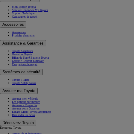
Mon Espace Toyota
Service Connectés My Toyota
Support Technique
Campagnes de rappel
Accessoires
Accessoires
Produits d'entretien
Assistance & Garanties
Toyota Assistance
Garanties Toyota
Bilan de Santé Batterie Toyota
Garantie Confort Extracare
Campagnes de rappel
Systèmes de sécurité
Toyota T-Mate
Toyota Safety Sense
Assurer ma Toyota
Assurer mon véhicule
Les options sur-mesure
Assurance Connectée
Assurer votre Occasion
Espace Client Toyota Assurances
Demander un devis
Découvrez Toyota
Découvrez Toyota
Actualités et évènements