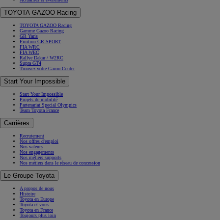
TOYOTA GAZOO Racing
TOYOTA GAZOO Racing
Gamme Gazoo Racing
GR Yaris
Finition GR SPORT
FIA WRC
FIA WEC
Rallye Dakar / W2RC
Supra GT4
Trouvez votre Gazoo Center
Start Your Impossible
Start Your Impossible
Projets de mobilité
Partenariat Special Olympics
Team Toyota France
Carrières
Recrutement
Nos offres d'emploi
Nos valeurs
Nos engagements
Nos métiers supports
Nos métiers dans le réseau de concession
Le Groupe Toyota
A propos de nous
Histoire
Toyota en Europe
Toyota et vous
Toyota en France
Toujours plus loin