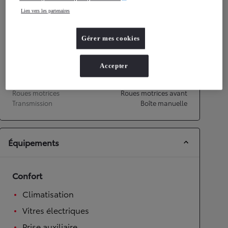
Lien vers les partenaires
Performances
Vitesse maximale
158
km/h
Gérer mes cookies
Accélération 0-100km/h
14,9
secondes
Accepter
Transmission
Roues motrices
Roues motrices avant
Transmission
Boîte manuelle
Équipements
Confort
Climatisation
Vitres électriques
Prise auxiliaire