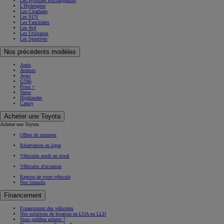
Les Hybrides Rechargeables
L'Hydrogène
Les Citadines
Les SUV
Les Familiales
Les 4x4
Les Utilitaires
Les Sportives
Nos précédents modèles
Auris
Avensis
Aygo
GT86
Prius +
Verso
Highlander
Camry
Acheter une Toyota
Acheter une Toyota
Offres du moment
Réservation en ligne
Véhicules neufs en stock
Véhicules d'occasion
Reprise de votre véhicule
Nos conseils
Financement
Financement des véhicules
Nos solutions de location en LOA ou LLD
Vous préférez acheter ?