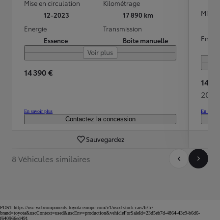
Mise en circulation
Kilométrage
Mise e
12-2023
17 890 km
Energie
Transmission
Energ
Essence
Boîte manuelle
Voir plus
14 390 €
14 99
206 
En savoir plus
En savoir
Contactez la concession
Sauvegardez
8 Véhicules similaires
POST https://usc-webcomponents.toyota-europe.com/v1/used-stock-cars/fr/fr?
brand=toyota&uscContext=used&uscEnv=production&vehicleForSaleId=23d5eb7d-4864-43c9-b6d6-
f640966ed491