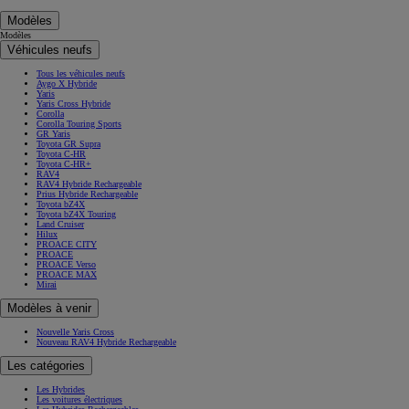
Modèles
Modèles
Véhicules neufs
Tous les véhicules neufs
Aygo X Hybride
Yaris
Yaris Cross Hybride
Corolla
Corolla Touring Sports
GR Yaris
Toyota GR Supra
Toyota C-HR
Toyota C-HR+
RAV4
RAV4 Hybride Rechargeable
Prius Hybride Rechargeable
Toyota bZ4X
Toyota bZ4X Touring
Land Cruiser
Hilux
PROACE CITY
PROACE
PROACE Verso
PROACE MAX
Mirai
Modèles à venir
Nouvelle Yaris Cross
Nouveau RAV4 Hybride Rechargeable
Les catégories
Les Hybrides
Les voitures électriques