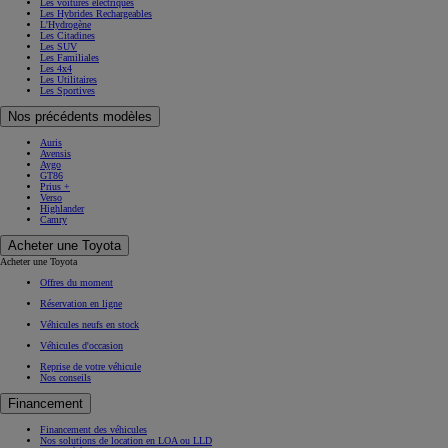
Les voitures électriques
Les Hybrides Rechargeables
L'Hydrogène
Les Citadines
Les SUV
Les Familiales
Les 4x4
Les Utilitaires
Les Sportives
Nos précédents modèles
Auris
Avensis
Aygo
GT86
Prius +
Verso
Highlander
Camry
Acheter une Toyota
Acheter une Toyota
Offres du moment
Réservation en ligne
Véhicules neufs en stock
Véhicules d'occasion
Reprise de votre véhicule
Nos conseils
Financement
Financement des véhicules
Nos solutions de location en LOA ou LLD