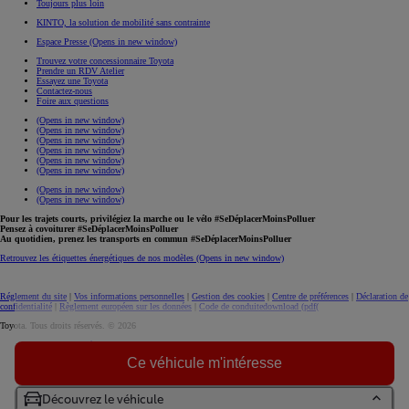
Toujours plus loin
KINTO, la solution de mobilité sans contrainte
Espace Presse
(Opens in new window)
Trouvez votre concessionnaire Toyota
Prendre un RDV Atelier
Essayez une Toyota
Contactez-nous
Foire aux questions
(Opens in new window)
(Opens in new window)
(Opens in new window)
(Opens in new window)
(Opens in new window)
(Opens in new window)
(Opens in new window)
(Opens in new window)
Pour les trajets courts, privilégiez la marche ou le vélo #SeDéplacerMoinsPolluer
Pensez à covoiturer #SeDéplacerMoinsPolluer
Au quotidien, prenez les transports en commun #SeDéplacerMoinsPolluer
Retrouvez les étiquettes énergétiques de nos modèles
(Opens in new window)
Réglement du site
|
Vos informations personnelles
|
Gestion des cookies
|
Centre de préférences
|
Déclaration de
confidentialité
|
Règlement européen sur les données
|
Code de conduite
download (pdf(
Toyota. Tous droits réservés. © 2026
Informations légales
Accessibilité : non conforme
Ce véhicule m'intéresse
Découvrez le véhicule