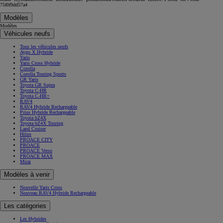
75f0f9dd57a4
Modèles
Modèles
Véhicules neufs
Tous les véhicules neufs
Aygo X Hybride
Yaris
Yaris Cross Hybride
Corolla
Corolla Touring Sports
GR Yaris
Toyota GR Supra
Toyota C-HR
Toyota C-HR+
RAV4
RAV4 Hybride Rechargeable
Prius Hybride Rechargeable
Toyota bZ4X
Toyota bZ4X Touring
Land Cruiser
Hilux
PROACE CITY
PROACE
PROACE Verso
PROACE MAX
Mirai
Modèles à venir
Nouvelle Yaris Cross
Nouveau RAV4 Hybride Rechargeable
Les catégories
Les Hybrides