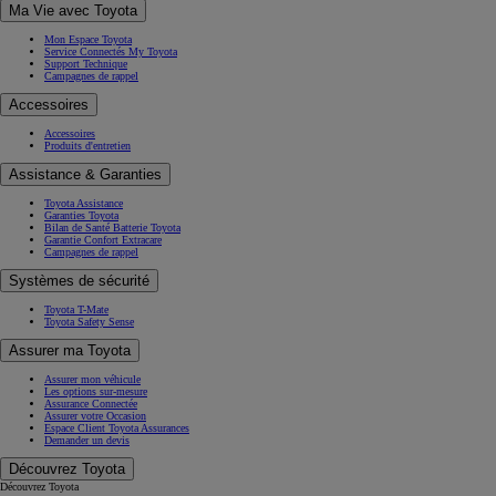
Ma Vie avec Toyota
Mon Espace Toyota
Service Connectés My Toyota
Support Technique
Campagnes de rappel
Accessoires
Accessoires
Produits d'entretien
Assistance & Garanties
Toyota Assistance
Garanties Toyota
Bilan de Santé Batterie Toyota
Garantie Confort Extracare
Campagnes de rappel
Systèmes de sécurité
Toyota T-Mate
Toyota Safety Sense
Assurer ma Toyota
Assurer mon véhicule
Les options sur-mesure
Assurance Connectée
Assurer votre Occasion
Espace Client Toyota Assurances
Demander un devis
Découvrez Toyota
Découvrez Toyota