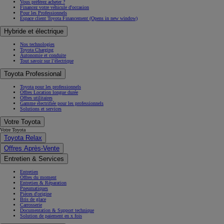
Vous préférez acheter ?
Financez votre véhicule d'occasion
Pour les Professionnels
Espace client Toyota Financement
(Opens in new window)
Hybride et électrique
Nos technologies
Toyota Charging
Autonomie et conduite
Tout savoir sur l’électrique
Toyota Professional
Toyota pour les professionnels
Offres Location longue durée
Offres utilitaires
Gamme électrifiée pour les professionnels
Solutions et services
Votre Toyota
Votre Toyota
Toyota Relax
Offres Après-Vente
Entretien & Services
Entretien
Offres du moment
Entretien & Réparation
Pneumatiques
Pièces d'origine
Bris de glace
Carrosserie
Documentation & Support technique
Solution de paiement en x fois