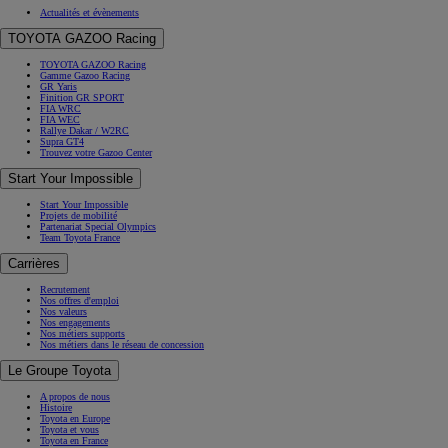
Actualités et évènements
TOYOTA GAZOO Racing
TOYOTA GAZOO Racing
Gamme Gazoo Racing
GR Yaris
Finition GR SPORT
FIA WRC
FIA WEC
Rallye Dakar / W2RC
Supra GT4
Trouvez votre Gazoo Center
Start Your Impossible
Start Your Impossible
Projets de mobilité
Partenariat Special Olympics
Team Toyota France
Carrières
Recrutement
Nos offres d'emploi
Nos valeurs
Nos engagements
Nos métiers supports
Nos métiers dans le réseau de concession
Le Groupe Toyota
A propos de nous
Histoire
Toyota en Europe
Toyota et vous
Toyota en France