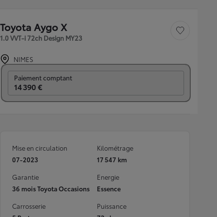
Toyota Aygo X
Sauvegarder le véh
1.0 VVT-i 72ch Design MY23
NIMES
Prix mensuel
Paiement comptant
14 390 €
Mise en circulation
Kilométrage
07-2023
17 547 km
Garantie
Energie
36 mois Toyota Occasions
Essence
Carrosserie
Puissance