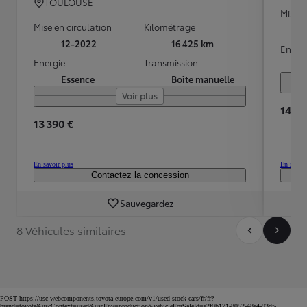
TOULOUSE
Mise e
Mise en circulation
Kilométrage
12-2022
16 425 km
Energ
Energie
Transmission
Essence
Boîte manuelle
Voir plus
14 39
13 390 €
En savoir plus
En savoir
Contactez la concession
Sauvegardez
8 Véhicules similaires
POST https://usc-webcomponents.toyota-europe.com/v1/used-stock-cars/fr/fr?
brand=toyota&uscContext=used&uscEnv=production&vehicleForSaleId=e2f0b171-8052-48e4-93df-