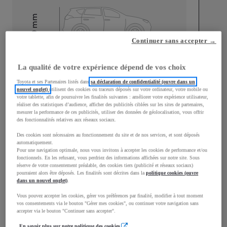
mm
1 510
Hauteur
Continuer sans accepter →
Longueur
3 700
mm
La qualité de votre expérience dépend de vos choix
Toyota et ses Partenaires listés dans
sa déclaration de confidentialité (ouvre dans un
nouvel onglet)
utilisent des cookies ou traceurs déposés sur votre ordinateur, votre mobile ou
votre tablette, afin de poursuivre les finalités suivantes : améliorer votre expérience utilisateur,
réaliser des statistiques d’audience, afficher des publicités ciblées sur les sites de partenaires,
mesurer la performance de ces publicités, utiliser des données de géolocalisation, vous offrir
des fonctionnalités relatives aux réseaux sociaux.
Des cookies sont nécessaires au fonctionnement du site et de nos services, et sont déposés
Largeur
1 740
mm
automatiquement.
Pour une navigation optimale, nous vous invitons à accepter les cookies de performance et/ou
fonctionnels. En les refusant, vous perdriez des informations affichées sur notre site. Sous
réserve de votre consentement préalable, des cookies tiers (publicité et réseaux sociaux)
pourraient alors être déposés. Les finalités sont décrites dans la
politique cookies (ouvre
dans un nouvel onglet)
.
Consommation mixte
Vous pouvez accepter les cookies, gérer vos préférences par finalité, modifier à tout moment
Consommation mixte
4,8
L/100 km
vos consentements via le bouton "Gérer mes cookies", ou continuer votre navigation sans
accepter via le bouton "Continuer sans accepter".
Émissions CO2
109
g/km
En savoir plus sur notre politique des cookies