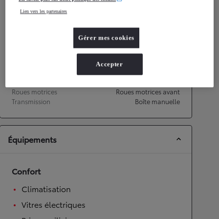
Lien vers les partenaires
Performances
Vitesse maximale
158
km/h
Gérer mes cookies
Accélération 0-100km/h
14,9
secondes
Accepter
Transmission
Roues motrices
Roues motrices avant
Transmission
Boîte manuelle
Équipements
Confort
Climatisation
Vitres électriques