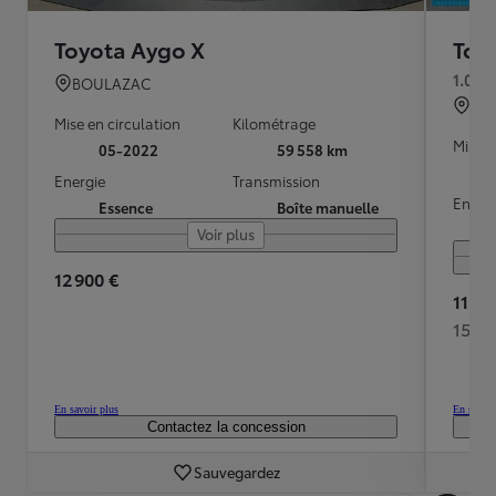
Toyota Aygo X
Toy
1.0 V
BOULAZAC
SA
Mise en circulation
Kilométrage
Mise e
05-2022
59 558 km
Energie
Transmission
Energ
Essence
Boîte manuelle
Voir plus
12 900 €
11 99
154 
En savoir plus
En savoir
Contactez la concession
Sauvegardez