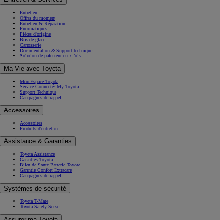
Entretien
Offres du moment
Entretien & Réparation
Pneumatiques
Pièces d'origine
Bris de glace
Carrosserie
Documentation & Support technique
Solution de paiement en x fois
Ma Vie avec Toyota
Mon Espace Toyota
Service Connectés My Toyota
Support Technique
Campagnes de rappel
Accessoires
Accessoires
Produits d'entretien
Assistance & Garanties
Toyota Assistance
Garanties Toyota
Bilan de Santé Batterie Toyota
Garantie Confort Extracare
Campagnes de rappel
Systèmes de sécurité
Toyota T-Mate
Toyota Safety Sense
Assurer ma Toyota