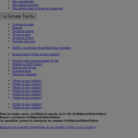
Nos engagements
Nos métiers supports
Nos métiers dans le réseau de concession
Le Groupe Toyota
A propos de nous
Histoire
Toyota en Europe
Toyota et vous
Toyota en France
Toujours plus loin
KINTO, la solution de mobilité sans contrainte
Espace Presse
(Opens in new window)
Trouvez votre concessionnaire Toyota
Prendre un RDV Atelier
Essayez une Toyota
Contactez-nous
Foire aux questions
(Opens in new window)
(Opens in new window)
(Opens in new window)
(Opens in new window)
(Opens in new window)
(Opens in new window)
(Opens in new window)
(Opens in new window)
Pour les trajets courts, privilégiez la marche ou le vélo #SeDéplacerMoinsPolluer
Pensez à covoiturer #SeDéplacerMoinsPolluer
Au quotidien, prenez les transports en commun #SeDéplacerMoinsPolluer
Retrouvez les étiquettes énergétiques de nos modèles
(Opens in new window)