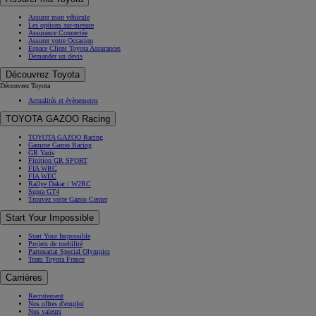
Assurer mon véhicule
Les options sur-mesure
Assurance Connectée
Assurer votre Occasion
Espace Client Toyota Assurances
Demander un devis
Découvrez Toyota
Découvrez Toyota
Actualités et évènements
TOYOTA GAZOO Racing
TOYOTA GAZOO Racing
Gamme Gazoo Racing
GR Yaris
Finition GR SPORT
FIA WRC
FIA WEC
Rallye Dakar / W2RC
Supra GT4
Trouvez votre Gazoo Center
Start Your Impossible
Start Your Impossible
Projets de mobilité
Partenariat Special Olympics
Team Toyota France
Carrières
Recrutement
Nos offres d'emploi
Nos valeurs