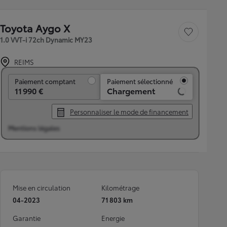
Toyota Aygo X
Sauvegarder le véh
1.0 VVT-i 72ch Dynamic MY23
REIMS
Paiement comptant
Paiement comptant
Paiement sélectionné
11 990 €
Chargement
Personnaliser le mode de financement
Mentions légales
Mise en circulation
Kilométrage
04-2023
71 803 km
Garantie
Energie