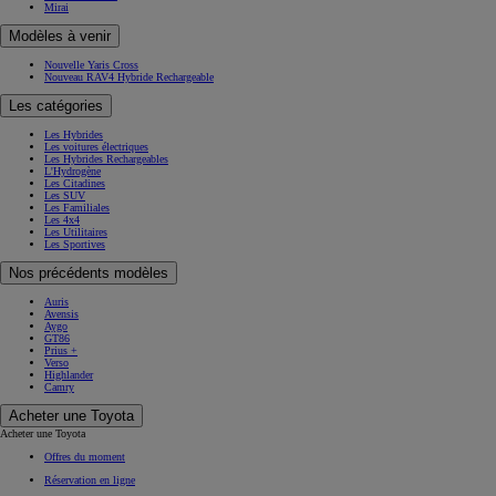
Mirai
Modèles à venir
Nouvelle Yaris Cross
Nouveau RAV4 Hybride Rechargeable
Les catégories
Les Hybrides
Les voitures électriques
Les Hybrides Rechargeables
L'Hydrogène
Les Citadines
Les SUV
Les Familiales
Les 4x4
Les Utilitaires
Les Sportives
Nos précédents modèles
Auris
Avensis
Aygo
GT86
Prius +
Verso
Highlander
Camry
Acheter une Toyota
Acheter une Toyota
Offres du moment
Réservation en ligne