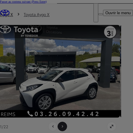
Passer au contenu suivant
(Press Enter)
DEALER NAME
Vous êtes ici
:
Ouvrir le menu
Trouvez un partenaire Toyota
Aygo X
Toyota Aygo X
1/22