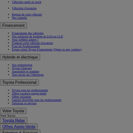
Véhicules neufs en stock
Véhicules d'occasion
Reprise de votre véhicule
Nos conseils
Financement
Financement des véhicules
Nos solutions de location en LOA ou LLD
Vous préférez acheter ?
Financez votre véhicule d'occasion
Pour les Professionnels
Espace client Toyota Financement
(Opens in new window)
Hybride et électrique
Nos technologies
Toyota Charging
Autonomie et conduite
Tout savoir sur l’électrique
Toyota Professional
Toyota pour les professionnels
Offres Location longue durée
Offres utilitaires
Gamme électrifiée pour les professionnels
Solutions et services
Votre Toyota
Votre Toyota
Toyota Relax
Offres Après-Vente
Entretien & Services