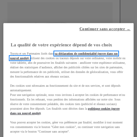
mm
Continuer sans accepter →
1 510
Hauteur
La qualité de votre expérience dépend de vos choix
Toyota et ses Partenaires listés dans
sa déclaration de confidentialité (ouvre dans un
Longueur
3 700
mm
nouvel onglet)
utilisent des cookies ou traceurs déposés sur votre ordinateur, votre mobile ou
votre tablette, afin de poursuivre les finalités suivantes : améliorer votre expérience utilisateur,
réaliser des statistiques d’audience, afficher des publicités ciblées sur les sites de partenaires,
mesurer la performance de ces publicités, utiliser des données de géolocalisation, vous offrir
des fonctionnalités relatives aux réseaux sociaux.
Des cookies sont nécessaires au fonctionnement du site et de nos services, et sont déposés
automatiquement.
Pour une navigation optimale, nous vous invitons à accepter les cookies de performance et/ou
fonctionnels. En les refusant, vous perdriez des informations affichées sur notre site. Sous
Largeur
1 740
mm
réserve de votre consentement préalable, des cookies tiers (publicité et réseaux sociaux)
pourraient alors être déposés. Les finalités sont décrites dans la
politique cookies (ouvre
dans un nouvel onglet)
.
Vous pouvez accepter les cookies, gérer vos préférences par finalité, modifier à tout moment
vos consentements via le bouton "Gérer mes cookies", ou continuer votre navigation sans
Consommation mixte
accepter via le bouton "Continuer sans accepter".