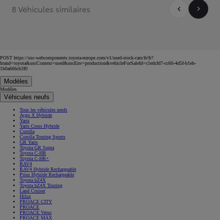
8 Véhicules similaires
POST https://usc-webcomponents.toyota-europe.com/v1/used-stock-cars/fr/fr?
brand=toyota&uscContext=used&uscEnv=production&vehicleForSaleId=c1edcfd7-cc60-4d5f-b1eb-
1b0a666cb3f0
Modèles
Modèles
Véhicules neufs
Tous les véhicules neufs
Aygo X Hybride
Yaris
Yaris Cross Hybride
Corolla
Corolla Touring Sports
GR Yaris
Toyota GR Supra
Toyota C-HR
Toyota C-HR+
RAV4
RAV4 Hybride Rechargeable
Prius Hybride Rechargeable
Toyota bZ4X
Toyota bZ4X Touring
Land Cruiser
Hilux
PROACE CITY
PROACE
PROACE Verso
PROACE MAX