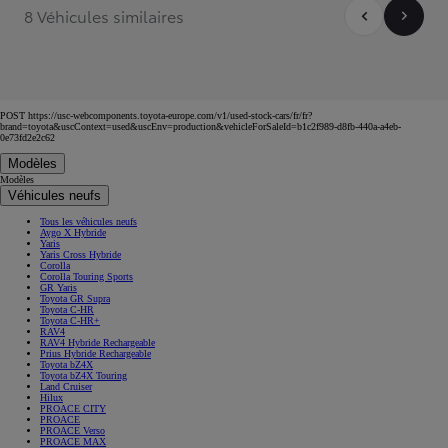
8 Véhicules similaires
POST https://usc-webcomponents.toyota-europe.com/v1/used-stock-cars/fr/fr?
brand=toyota&uscContext=used&uscEnv=production&vehicleForSaleId=b1c2f989-d8fb-440a-a4eb-
0e73fd2e2c62
Modèles
Modèles
Véhicules neufs
Tous les véhicules neufs
Aygo X Hybride
Yaris
Yaris Cross Hybride
Corolla
Corolla Touring Sports
GR Yaris
Toyota GR Supra
Toyota C-HR
Toyota C-HR+
RAV4
RAV4 Hybride Rechargeable
Prius Hybride Rechargeable
Toyota bZ4X
Toyota bZ4X Touring
Land Cruiser
Hilux
PROACE CITY
PROACE
PROACE Verso
PROACE MAX