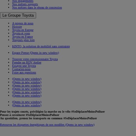
Nos engagements
Nos métiers supports
Nos métiers dans le réseau de concession
Le Groupe Toyota
A propos de nous
Histoire
Toyota en Europe
Toyota et vous
Toyota en France
Toujours plus loin
KINTO, la solution de mobilité sans contrainte
Espace Presse
(Opens in new window)
Trouvez votre concessionnaire Toyota
Prendre un RDV Atelier
Essayez une Toyota
Contactez-nous
Foire aux questions
(Opens in new window)
(Opens in new window)
(Opens in new window)
(Opens in new window)
(Opens in new window)
(Opens in new window)
(Opens in new window)
(Opens in new window)
Pour les trajets courts, privilégiez la marche ou le vélo #SeDéplacerMoinsPolluer
Pensez à covoiturer #SeDéplacerMoinsPolluer
Au quotidien, prenez les transports en commun #SeDéplacerMoinsPolluer
Retrouvez les étiquettes énergétiques de nos modèles
(Opens in new window)