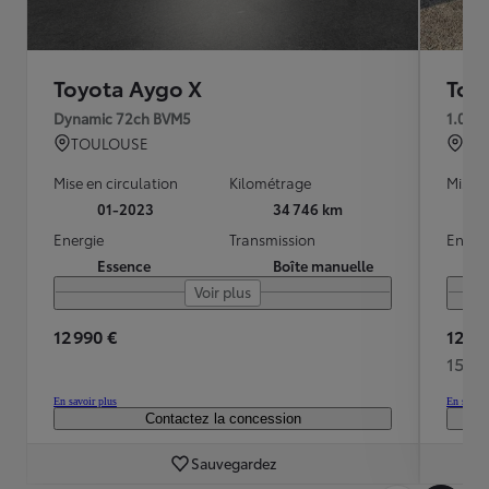
Toyota Aygo X
Toy
Dynamic 72ch BVM5
1.0 V
TOULOUSE
LE
Mise en circulation
Kilométrage
Mise e
01-2023
34 746 km
Energie
Transmission
Energ
Essence
Boîte manuelle
Voir plus
12 990 €
12 49
155 
En savoir plus
En savoir
Contactez la concession
Sauvegardez