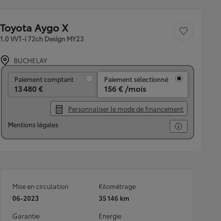
Toyota Aygo X
Sauvegarder le véh
1.0 VVT-i 72ch Design MY23
BUCHELAY
Paiement comptant
Paiement comptant
Paiement sélectionné
13 480 €
156 € /mois
Personnaliser le mode de financement
Mentions légales
Mise en circulation
Kilométrage
06-2023
35 146 km
Garantie
Energie