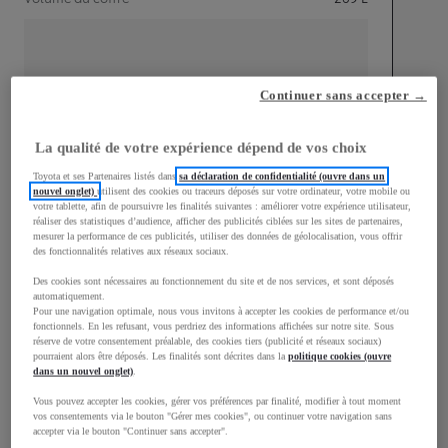
Continuer sans accepter →
mm
1 510
Hauteur
La qualité de votre expérience dépend de vos choix
Toyota et ses Partenaires listés dans
sa déclaration de confidentialité (ouvre dans un
nouvel onglet)
utilisent des cookies ou traceurs déposés sur votre ordinateur, votre mobile ou
Longueur
3 700
mm
votre tablette, afin de poursuivre les finalités suivantes : améliorer votre expérience utilisateur,
réaliser des statistiques d’audience, afficher des publicités ciblées sur les sites de partenaires,
mesurer la performance de ces publicités, utiliser des données de géolocalisation, vous offrir
des fonctionnalités relatives aux réseaux sociaux.
Des cookies sont nécessaires au fonctionnement du site et de nos services, et sont déposés
automatiquement.
Pour une navigation optimale, nous vous invitons à accepter les cookies de performance et/ou
fonctionnels. En les refusant, vous perdriez des informations affichées sur notre site. Sous
Largeur
1 740
mm
réserve de votre consentement préalable, des cookies tiers (publicité et réseaux sociaux)
pourraient alors être déposés. Les finalités sont décrites dans la
politique cookies (ouvre
dans un nouvel onglet)
.
Vous pouvez accepter les cookies, gérer vos préférences par finalité, modifier à tout moment
vos consentements via le bouton "Gérer mes cookies", ou continuer votre navigation sans
accepter via le bouton "Continuer sans accepter".
Consommation mixte