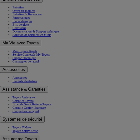
Entretien
Offres du moment
Entretien & Réparation
Pneumatiques
Pièces d'origine
Bris de glace
Carrosserie
Documentation & Support technique
Solution de paiement en x fois
Ma Vie avec Toyota
Mon Espace Toyota
Service Connectés My Toyota
Support Technique
Campagnes de rappel
Accessoires
Accessoires
Produits d'entretien
Assistance & Garanties
Toyota Assistance
Garanties Toyota
Bilan de Santé Batterie Toyota
Garantie Confort Extracare
Campagnes de rappel
Systèmes de sécurité
Toyota T-Mate
Toyota Safety Sense
Assurer ma Toyota