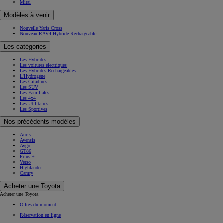
Mirai
Modèles à venir
Nouvelle Yaris Cross
Nouveau RAV4 Hybride Rechargeable
Les catégories
Les Hybrides
Les voitures électriques
Les Hybrides Rechargeables
L'Hydrogène
Les Citadines
Les SUV
Les Familiales
Les 4x4
Les Utilitaires
Les Sportives
Nos précédents modèles
Auris
Avensis
Aygo
GT86
Prius +
Verso
Highlander
Camry
Acheter une Toyota
Acheter une Toyota
Offres du moment
Réservation en ligne