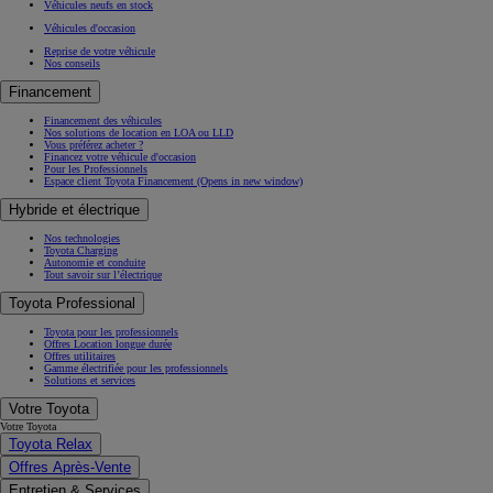
Véhicules neufs en stock
Véhicules d'occasion
Reprise de votre véhicule
Nos conseils
Financement
Financement des véhicules
Nos solutions de location en LOA ou LLD
Vous préférez acheter ?
Financez votre véhicule d'occasion
Pour les Professionnels
Espace client Toyota Financement
(Opens in new window)
Hybride et électrique
Nos technologies
Toyota Charging
Autonomie et conduite
Tout savoir sur l’électrique
Toyota Professional
Toyota pour les professionnels
Offres Location longue durée
Offres utilitaires
Gamme électrifiée pour les professionnels
Solutions et services
Votre Toyota
Votre Toyota
Toyota Relax
Offres Après-Vente
Entretien & Services