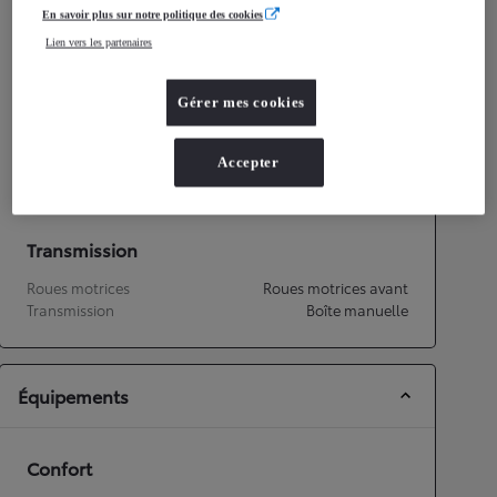
En savoir plus sur notre politique des cookies
Consommation mixte
4,8
L/100 km
Lien vers les partenaires
Émissions CO2
109
g/km
Gérer mes cookies
Performances
Vitesse maximale
158
km/h
Accepter
Accélération 0-100km/h
14,9
secondes
Transmission
Roues motrices
Roues motrices avant
Transmission
Boîte manuelle
Équipements
Confort