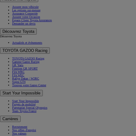
Assurer mon véhicule
Les options sur-mesure
Assurance Connectée
Assurer votre Occasion
Espace Client Toyota Assurances
Demander un devis
Découvrez Toyota
Découvrez Toyota
Actualités et évènements
TOYOTA GAZOO Racing
TOYOTA GAZOO Racing
Gamme Gazoo Racing
GR Yaris
Finition GR SPORT
FIA WRC
FIA WEC
Rallye Dakar / W2RC
Supra GT4
Trouvez votre Gazoo Center
Start Your Impossible
Start Your Impossible
Projets de mobilité
Partenariat Special Olympics
Team Toyota France
Carrières
Recrutement
Nos offres d'emploi
Nos valeurs