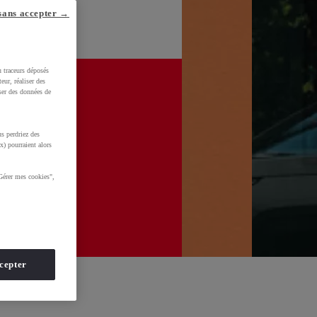
sans accepter →
u traceurs déposés
eur, réaliser des
iser des données de
s perdriez des
x) pourraient alors
Gérer mes cookies",
cepter