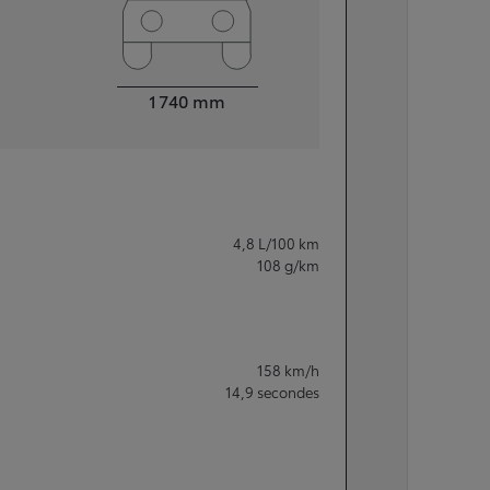
Largeur
1 740
mm
4,8
L/100 km
108
g/km
158
km/h
14,9
secondes