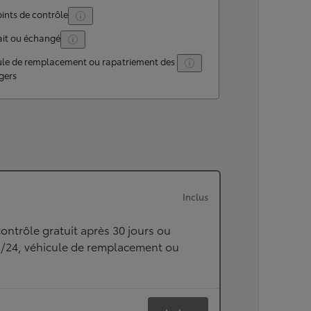
ints de contrôle
ait ou échangé
ule de remplacement ou rapatriement des
gers
Inclus
ontrôle gratuit après 30 jours ou
h/24, véhicule de remplacement ou