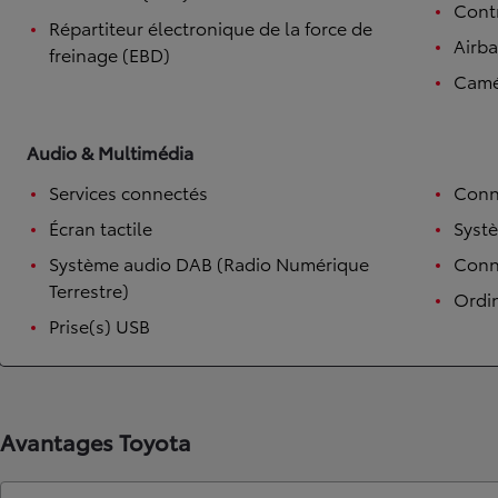
Contr
Répartiteur électronique de la force de
Airb
freinage (EBD)
Camé
Audio & Multimédia
Services connectés
Conn
Écran tactile
Syst
Système audio DAB (Radio Numérique
Conne
Terrestre)
Ordi
Prise(s) USB
Avantages Toyota