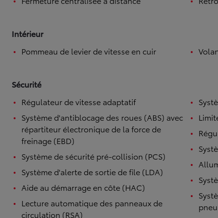
Fermeture centralisée à distance
Rétro
Intérieur
Pommeau de levier de vitesse en cuir
Volan
Sécurité
Régulateur de vitesse adaptatif
Systè
Système d'antiblocage des roues (ABS) avec
Limit
répartiteur électronique de la force de
Régul
freinage (EBD)
Systè
Système de sécurité pré-collision (PCS)
Allu
Système d'alerte de sortie de file (LDA)
Systè
Aide au démarrage en côte (HAC)
Systè
Lecture automatique des panneaux de
pneu
circulation (RSA)