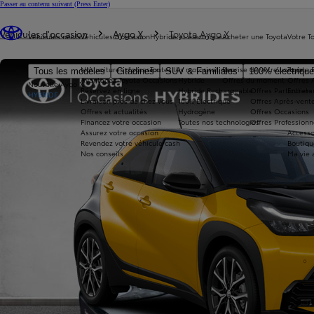
Passer au contenu suivant
(Press Enter)
Vous êtes ici
:
Véhicules d'occasion
Aygo X
Toyota Aygo X
Véhicules neufs
Véhicules d'occasion
Hybride et électrique
Acheter une Toyota
Votre T
Nos voitures d'occasion
Toutes les motorisations
Reprise de votre voiture
Toyota 
Tous les modèles
Citadines
SUV & Familiales
100% électriqu
Avantages Toyota Occasions
Hybride
Offres du moment
Offres 
Nouvelle Aygo X
Réservez en ligne
Hybride Rechargeable
Offres Particuliers
Entrete
HYBRIDE
Livraison près de chez vous
100% Électrique
Offres Après-vente
Offres et actualités
Hydrogène
Offres Occasions
Financez votre occasion
Toutes nos technologies
Offres Professionn
Assurez votre occasion
Accesso
Revendez votre véhicule cash
Boutiqu
Nos conseils
Ma vie 
360°