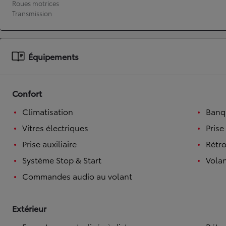
Roues motrices
Transmission
À partir de 19 700 €
Nouvelle Yaris Cross
HYBRIDE
Disponible prochainement
Équipements
Confort
Climatisation
Banqu
Vitres électriques
Prise
Prise auxiliaire
Rétro
Système Stop & Start
Volan
Commandes audio au volant
Extérieur