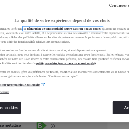
Continuer 
La qualité de votre expérience dépend de vos choix
rtenaires listés dans
sa déclaration de confidentialité (ouvre dans un nouvel onglet)
utilisent des cookies o
teur, votre mobile ou votre tablette, afin de poursuivre les finalités suivantes : améliorer votre expérience utilisat
udience, afficher des publicités ciblées sur les sites de partenaires, mesurer la performance de ces publicités, util
 vous offrir des fonctionnalités relatives aux réseaux sociaux.
t nécessaires au fonctionnement du site et de nos services, et sont déposés automatiquement.
tion optimale, nous vous invitons à accepter les cookies de performance et/ou fonctionnels. En les refusant, vou
ichées sur notre site. Sous réserve de votre consentement préalable, des cookies tiers (publicité et réseaux sociau
s finalités sont décrites dans la
politique cookies (ouvre dans un nouvel onglet)
.
epter les cookies, gérer vos préférences par finalité, modifier à tout moment vos consentements via le bouton "
Services
Concession
re navigation sans accepter via le bouton "Continuer sans accepter".
s sur notre politique des cookies
rtenaires
Energie
oyota Occasions
Essence
es cookies
Ac
Étiquette énergétique
se métallisé