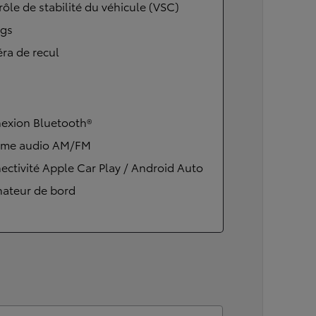
ôle de stabilité du véhicule (VSC)
ags
ra de recul
exion Bluetooth®
ème audio AM/FM
ctivité Apple Car Play / Android Auto
nateur de bord