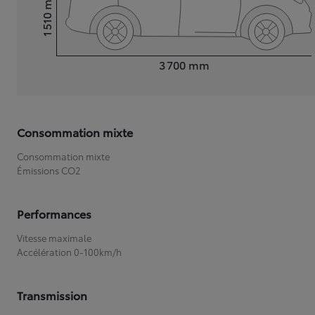
1 510
Hauteur
Longueur
3 700
mm
Consommation mixte
Consommation mixte
Émissions CO2
Performances
Vitesse maximale
Accélération 0-100km/h
Transmission