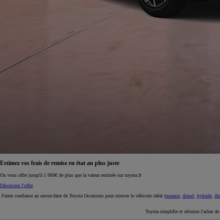
À partir de 19 700 €
Nouvelle Yaris Cross
HYBRIDE
Disponible prochainement
Estimez vos frais de remise en état au plus juste
On vous offre jusqu'à 1 000€ de plus que la valeur estimée sur toyota.fr
Découvrez l'offre
Faites confiance au savoir-faire de Toyota Occasions pour trouver le véhicule idéal (
essence
,
diesel
,
hybride
,
éle
Toyota simplifie et sécurise l'achat d