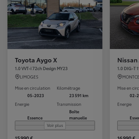
Toyota Aygo X
Nissan
1.0 VVT-i 72ch Design MY23
1.0 DIG-T 
LIMOGES
MONTCE
Mise en circulation
Kilométrage
Mise en cir
05-2023
23 591 km
02-2
Energie
Transmission
Energie
Boîte
Essence
manuelle
Esse
Voir plus
15 990 €
16 990 €