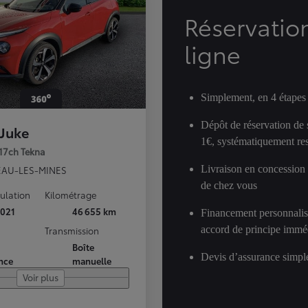
Réservatio
ligne
Simplement, en 4 étapes
Dépôt de réservation de
 Juke
1€, systématiquement res
117ch Tekna
Livraison en concession
AU-LES-MINES
de chez vous
culation
Kilométrage
021
46 655 km
Financement personnalis
accord de principe immé
Transmission
Boîte
Devis d’assurance simple
nce
manuelle
Voir plus