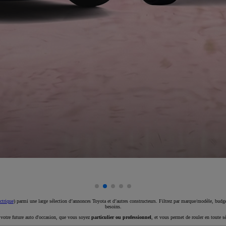
ctrique
) parmi une large sélection d’annonces Toyota et d’autres constructeurs. Filtrez par marque/modèle, budget
besoins.
e votre future auto d'occasion, que vous soyez
particulier ou professionnel
, et vous permet de rouler en toute s