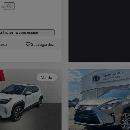
is
ntactez la concession
arez
Sauvegardez
Vendu