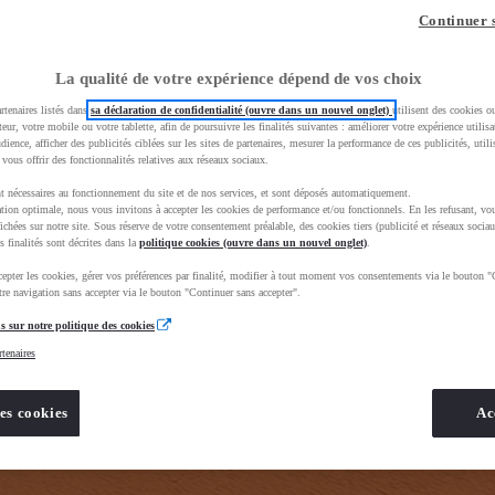
z-vous ?
Quel est votre budget ?
Dans quelle vi
Continuer 
Prix / Loyer
Ville / 
La qualité de votre expérience dépend de vos choix
rtenaires listés dans
sa déclaration de confidentialité (ouvre dans un nouvel onglet)
utilisent des cookies o
teur, votre mobile ou votre tablette, afin de poursuivre les finalités suivantes : améliorer votre expérience utilisat
udience, afficher des publicités ciblées sur les sites de partenaires, mesurer la performance de ces publicités, util
 vous offrir des fonctionnalités relatives aux réseaux sociaux.
t nécessaires au fonctionnement du site et de nos services, et sont déposés automatiquement.
tion optimale, nous vous invitons à accepter les cookies de performance et/ou fonctionnels. En les refusant, vou
e_toyota_occasion_VO&gad_source=1&gad_campaignid=12420073414&gbraid=0AAAAADMU_rPnDkJcpHH
ichées sur notre site. Sous réserve de votre consentement préalable, des cookies tiers (publicité et réseaux sociau
s finalités sont décrites dans la
politique cookies (ouvre dans un nouvel onglet)
.
epter les cookies, gérer vos préférences par finalité, modifier à tout moment vos consentements via le bouton "
re navigation sans accepter via le bouton "Continuer sans accepter".
s sur notre politique des cookies
rtenaires
es cookies
Ac