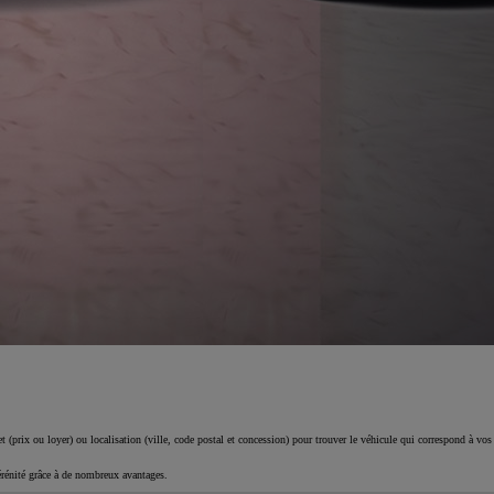
 (prix ou loyer) ou localisation (ville, code postal et concession) pour trouver le véhicule qui correspond à vos
érénité grâce à de nombreux avantages.