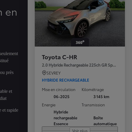
n en
 seulement
Toyota C-HR
titué
2.0 Hybride Rechargeable 225ch GR Sport Premi
 ou près
SEVREY
HYBRIDE RECHARGEABLE
Mise en circulation
Kilométrage
able et
06-2025
3 145 km
diat
Energie
Transmission
 et rapide
Hybride
rechargeable
Boîte
Essence
automatique
Voir plus