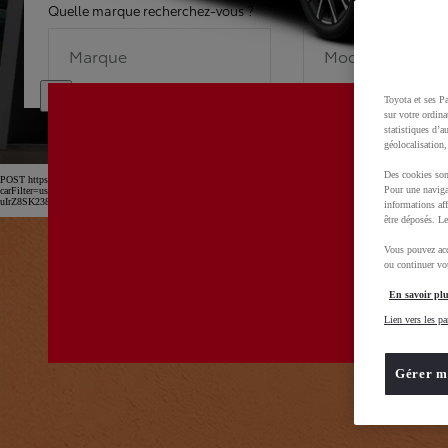
Quelle marque recherchez-vous ?
Quel modèle recherche
Marque
Modèle
Toyota et ses Pa
sur votre ordina
statistiques d’a
géolocalisation,
Des cookies son
POST https://usc-webcomponents.toyota-europe.com/v1/car-filter-header/fr/fr?
Pour une naviga
carFilter=used&brand=toyota&uscEnv=production&useGlobalStore=true&utm_campaign=SEM_Marqu
uIrZ8SK238Kn6x2OwfL2isPTEXM0MwD0BvOsZGv7GXbVu52B_rl2xoCnw4QAvD_BwE
informations aff
être déposés. Le
Vous pouvez acc
ou continuer vot
En savoir plu
Lien vers les pa
Gérer m