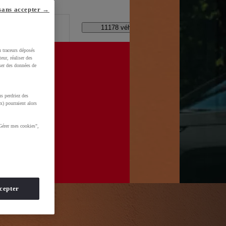
lle ?
sans accepter →
Code Postal / Concession
11178 véhicules disponibles
u traceurs déposés
eur, réaliser des
iser des données de
s perdriez des
WkltZ5T1KXUDb4&gclid=CjwKCAjwhNbTBhB4EiwAsFSg-
x) pourraient alors
Gérer mes cookies",
cepter