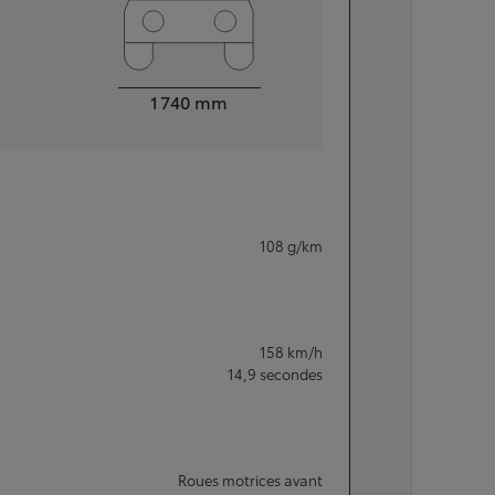
Largeur
1 740
mm
108
g/km
158
km/h
14,9
secondes
Roues motrices avant