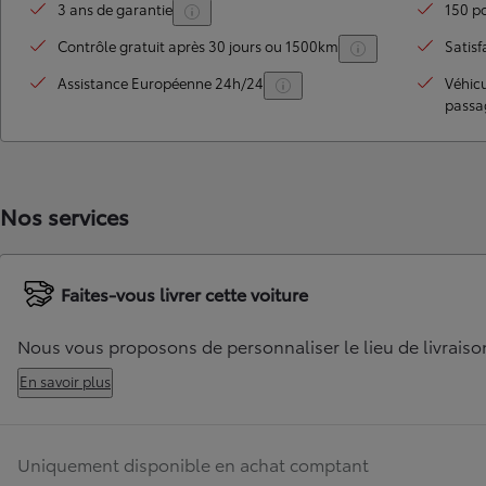
3 ans de garantie
150 po
Contrôle gratuit après 30 jours ou 1500km
Satisf
Assistance Européenne 24h/24
Véhic
passa
Nos services
TOYOTA C-HR
HYBRIDE OU HYBRIDE RECHARGEABLE
Faites-vous livrer cette voiture
Disponible rapidement
Nous vous proposons de personnaliser le lieu de livraiso
En savoir plus
Uniquement disponible en achat comptant