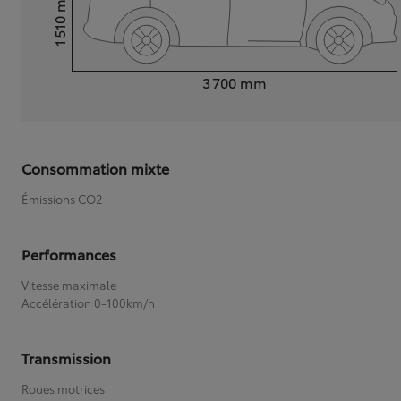
1 510
Hauteur
Longueur
3 700
mm
Consommation mixte
Émissions CO2
Performances
Vitesse maximale
Accélération 0-100km/h
Transmission
Roues motrices