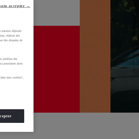
sans accepter →
u traceurs déposés
eur, réaliser des
iser des données de
s perdriez des
x) pourraient alors
Gérer mes cookies",
cepter