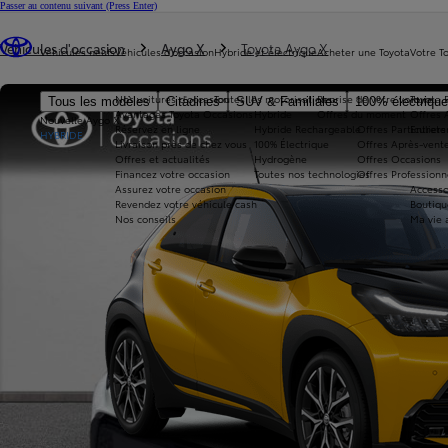
Passer au contenu suivant
(Press Enter)
Vous êtes ici
:
Véhicules d'occasion
Aygo X
Toyota Aygo X
Véhicules neufs
Véhicules d'occasion
Hybride et électrique
Acheter une Toyota
Votre T
Nos voitures d'occasion
Toutes les motorisations
Reprise de votre voiture
Toyota 
Tous les modèles
Citadines
SUV & Familiales
100% électriqu
Avantages Toyota Occasions
Hybride
Offres du moment
Offres 
Nouvelle Aygo X
Réservez en ligne
Hybride Rechargeable
Offres Particuliers
Entrete
HYBRIDE
Livraison près de chez vous
100% Électrique
Offres Après-vente
Offres et actualités
Hydrogène
Offres Occasions
Financez votre occasion
Toutes nos technologies
Offres Professionn
Assurez votre occasion
Accesso
Revendez votre véhicule cash
Boutiqu
Nos conseils
Ma vie 