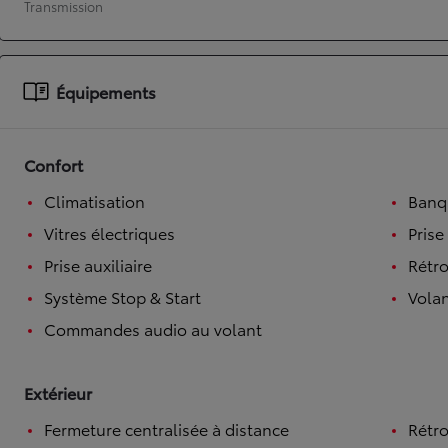
Transmission
À partir de 19 700 €
Nouvelle Yaris Cross
HYBRIDE
Équipements
Disponible prochainement
Confort
Climatisation
Banqu
Vitres électriques
Prise
Prise auxiliaire
Rétro
Système Stop & Start
Volan
Commandes audio au volant
Extérieur
Fermeture centralisée à distance
Rétro