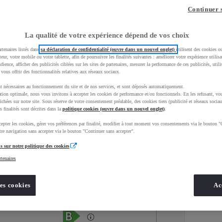
Continuer 
La qualité de votre expérience dépend de vos choix
rtenaires listés dans
sa déclaration de confidentialité (ouvre dans un nouvel onglet)
utilisent des cookies o
teur, votre mobile ou votre tablette, afin de poursuivre les finalités suivantes : améliorer votre expérience utilisat
udience, afficher des publicités ciblées sur les sites de partenaires, mesurer la performance de ces publicités, util
 vous offrir des fonctionnalités relatives aux réseaux sociaux.
t nécessaires au fonctionnement du site et de nos services, et sont déposés automatiquement.
tion optimale, nous vous invitons à accepter les cookies de performance et/ou fonctionnels. En les refusant, vou
ichées sur notre site. Sous réserve de votre consentement préalable, des cookies tiers (publicité et réseaux sociau
s finalités sont décrites dans la
politique cookies (ouvre dans un nouvel onglet)
.
epter les cookies, gérer vos préférences par finalité, modifier à tout moment vos consentements via le bouton "
Services
Concession
re navigation sans accepter via le bouton "Continuer sans accepter".
s sur notre politique des cookies
rtenaires
Energie
oyota Occasions
Essence
es cookies
Ac
Étiquette énergétique