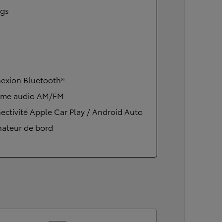
ags
exion Bluetooth®
ème audio AM/FM
ctivité Apple Car Play / Android Auto
nateur de bord