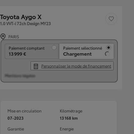
Toyota Aygo X
Sauvegarder le véh
1.0 VVT-i 72ch Design MY23
PARIS
Paiement comptant
Paiement comptant
Paiement sélectionné
13 999 €
Chargement
Personnaliser le mode de financement
Mentions légales
Mise en circulation
Kilométrage
07-2023
13 168 km
Garantie
Energie