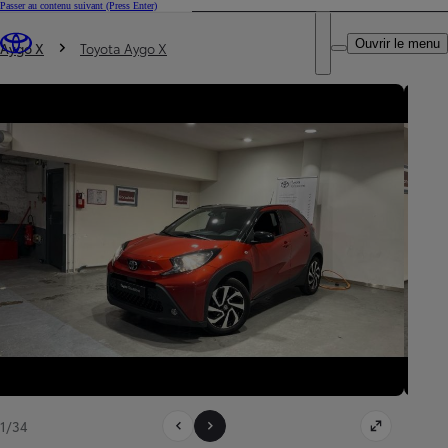
Passer au contenu suivant
(Press Enter)
DEALER NAME
Vous êtes ici
:
Ouvrir le menu
Trouvez un partenaire Toyota
Aygo X
Toyota Aygo X
1/34