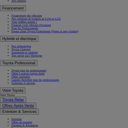
Nos conseils
Financement
Financement des véhicules
Nos solutions de location en LOA ou LLD
Vous préférez acheter ?
Financez votre véhicule d'occasion
Pour les Professionnels
Espace client Toyota Financement
(Opens in new window)
Hybride et électrique
Nos technologies
Toyota Charging
Autonomie et conduite
Tout savoir sur l’électrique
Toyota Professional
Toyota pour les professionnels
Offres Location longue durée
Offres utilitaires
Gamme électrifiée pour les professionnels
Solutions et services
Votre Toyota
Votre Toyota
Toyota Relax
Offres Après-Vente
Entretien & Services
Entretien
Offres du moment
Entretien & Réparation