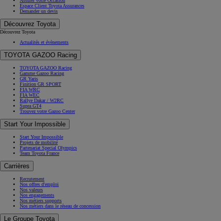
Assurer votre Occasion
Espace Client Toyota Assurances
Demander un devis
Découvrez Toyota
Découvrez Toyota
Actualités et évènements
TOYOTA GAZOO Racing
TOYOTA GAZOO Racing
Gamme Gazoo Racing
GR Yaris
Finition GR SPORT
FIA WRC
FIA WEC
Rallye Dakar / W2RC
Supra GT4
Trouvez votre Gazoo Center
Start Your Impossible
Start Your Impossible
Projets de mobilité
Partenariat Special Olympics
Team Toyota France
Carrières
Recrutement
Nos offres d'emploi
Nos valeurs
Nos engagements
Nos métiers supports
Nos métiers dans le réseau de concession
Le Groupe Toyota