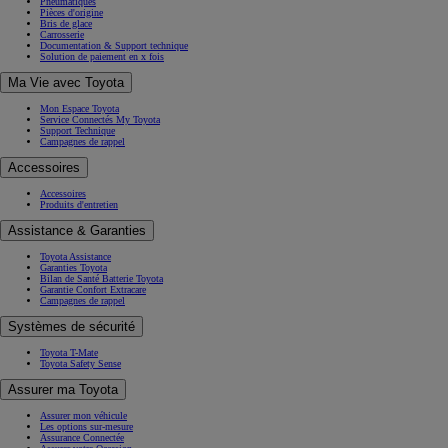
Pneumatiques
Pièces d'origine
Bris de glace
Carrosserie
Documentation & Support technique
Solution de paiement en x fois
Ma Vie avec Toyota
Mon Espace Toyota
Service Connectés My Toyota
Support Technique
Campagnes de rappel
Accessoires
Accessoires
Produits d'entretien
Assistance & Garanties
Toyota Assistance
Garanties Toyota
Bilan de Santé Batterie Toyota
Garantie Confort Extracare
Campagnes de rappel
Systèmes de sécurité
Toyota T-Mate
Toyota Safety Sense
Assurer ma Toyota
Assurer mon véhicule
Les options sur-mesure
Assurance Connectée