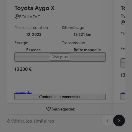
Toyota Aygo X
Toy
Dynam
BOULAZAC
ST 
Mise en circulation
Kilométrage
Mise e
12-2023
15 221 km
Energie
Transmission
Energ
Essence
Boîte manuelle
Voir plus
13 200 €
13 90
En savoir plus
En savoir
Contactez la concession
Sauvegardez
8 Véhicules similaires