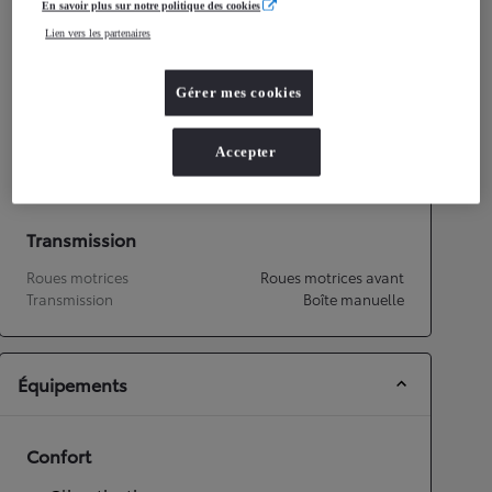
En savoir plus sur notre politique des cookies
Consommation mixte
4,8
L/100 km
Lien vers les partenaires
Émissions CO2
109
g/km
Gérer mes cookies
Performances
Vitesse maximale
158
km/h
Accepter
Accélération 0-100km/h
14,9
secondes
Transmission
Roues motrices
Roues motrices avant
Transmission
Boîte manuelle
Équipements
Confort