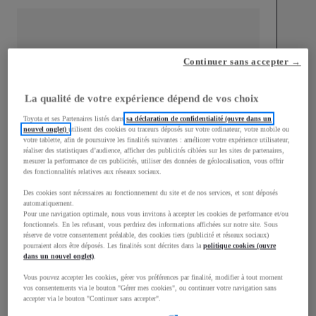
Continuer sans accepter →
mm
1 510
Hauteur
La qualité de votre expérience dépend de vos choix
Toyota et ses Partenaires listés dans
sa déclaration de confidentialité (ouvre dans un
nouvel onglet)
utilisent des cookies ou traceurs déposés sur votre ordinateur, votre mobile ou
Longueur
3 700
mm
votre tablette, afin de poursuivre les finalités suivantes : améliorer votre expérience utilisateur,
réaliser des statistiques d’audience, afficher des publicités ciblées sur les sites de partenaires,
mesurer la performance de ces publicités, utiliser des données de géolocalisation, vous offrir
des fonctionnalités relatives aux réseaux sociaux.
Des cookies sont nécessaires au fonctionnement du site et de nos services, et sont déposés
automatiquement.
Pour une navigation optimale, nous vous invitons à accepter les cookies de performance et/ou
fonctionnels. En les refusant, vous perdriez des informations affichées sur notre site. Sous
Largeur
1 740
mm
réserve de votre consentement préalable, des cookies tiers (publicité et réseaux sociaux)
pourraient alors être déposés. Les finalités sont décrites dans la
politique cookies (ouvre
dans un nouvel onglet)
.
Vous pouvez accepter les cookies, gérer vos préférences par finalité, modifier à tout moment
vos consentements via le bouton "Gérer mes cookies", ou continuer votre navigation sans
accepter via le bouton "Continuer sans accepter".
Consommation mixte