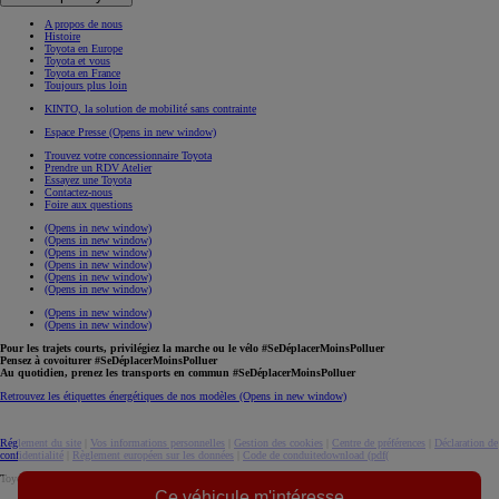
A propos de nous
Histoire
Toyota en Europe
Toyota et vous
Toyota en France
Toujours plus loin
KINTO, la solution de mobilité sans contrainte
Espace Presse
(Opens in new window)
Trouvez votre concessionnaire Toyota
Prendre un RDV Atelier
Essayez une Toyota
Contactez-nous
Foire aux questions
(Opens in new window)
(Opens in new window)
(Opens in new window)
(Opens in new window)
(Opens in new window)
(Opens in new window)
(Opens in new window)
(Opens in new window)
Pour les trajets courts, privilégiez la marche ou le vélo #SeDéplacerMoinsPolluer
Pensez à covoiturer #SeDéplacerMoinsPolluer
Au quotidien, prenez les transports en commun #SeDéplacerMoinsPolluer
Retrouvez les étiquettes énergétiques de nos modèles
(Opens in new window)
Réglement du site
|
Vos informations personnelles
|
Gestion des cookies
|
Centre de préférences
|
Déclaration de
confidentialité
|
Règlement européen sur les données
|
Code de conduite
download (pdf(
Toyota. Tous droits réservés. © 2026
Ce véhicule m'intéresse