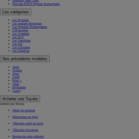
Nouvelle Yaris Cross
Nouveau RAV4 Hybride Rechargeable
Les catégories
Les Hybrides
Les voitures électriques
Les Hybrides Rechargeables
L'Hydrogène
Les Citadines
Les SUV
Les Familiales
Les 4x4
Les Utilitaires
Les Sportives
Nos précédents modèles
Auris
Avensis
Aygo
GT86
Prius +
Verso
Highlander
Camry
Acheter une Toyota
Acheter une Toyota
Offres du moment
Réservation en ligne
Véhicules neufs en stock
Véhicules d'occasion
Reprise de votre véhicule