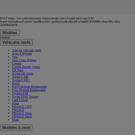
POST https://usc-webcomponents.toyota-europe.com/v1/used-stock-cars/fr/fr?
brand=toyota&uscContext=used&uscEnv=production&vehicleForSaleId=328d08bc-fbaa-49bc-bf2a-
5b009ba4a038
Modèles
Modèles
Véhicules neufs
Tous les véhicules neufs
Aygo X Hybride
Yaris
Yaris Cross Hybride
Corolla
Corolla Touring Sports
GR Yaris
Toyota GR Supra
Toyota C-HR
Toyota C-HR+
RAV4
RAV4 Hybride Rechargeable
Prius Hybride Rechargeable
Toyota bZ4X
Toyota bZ4X Touring
Land Cruiser
Hilux
PROACE CITY
PROACE
PROACE Verso
PROACE MAX
Mirai
Modèles à venir