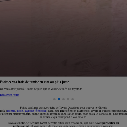
Réservez en ligne votre occasion pour 1€ seulement
Réservez en ligne
Faites confiance au savoir-faire de Toyota Occasions pour trouver le véhicule
idéal (
essence
,
diesel
,
hybride
,
électrique
) parmi une large sélection d’annonces Toyota et d’autres constructeurs.
Filtrez par marque/modèle, budget (prix ou loyer) ou localisation (ville, code postal et concession) pour trouver
le véhicule qui correspond à vos besoins.
Toyota simplifie et sécurise l'achat de votre future auto d'occasion, que vous soyez
particulier ou
professionnel
, et vous permet de rouler en toute sérénité grâce à de nombreux avantages.