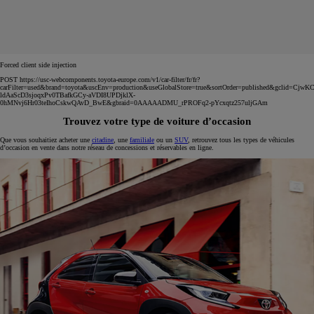
Forced client side injection
POST https://usc-webcomponents.toyota-europe.com/v1/car-filter/fr/fr?
carFilter=used&brand=toyota&uscEnv=production&useGlobalStore=true&sortOrder=published&gclid=C
ldAaScD3sjoqxPv0TBafkGCy-aVDI8UPDjklX-
0hMNvj6Hr03teIhoCskwQAvD_BwE&gbraid=0AAAAADMU_rPROFq2-pYcxqtz257uljGAm
Trouvez votre type de voiture d’occasion
Que vous souhaitiez acheter une
citadine
, une
familiale
ou un
SUV
, retrouvez tous les types de véhicules
d’occasion en vente dans notre réseau de concessions et réservables en ligne.