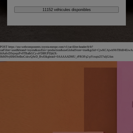
11152 véhicules disponibles
POST https://usc-webcomponents.toyota-europe.com/v1/car-filter-header/fr/fr?
carFilter=used&brand=toyota&uscEnv=production&useGlobalStore=true&gclid=CjwKCAjwhNbTBhB4EiwA
ldAaScD3sjoqxPv0TBafkGCy-aVDI8UPDjklX-
0hMNvj6Hr03teIhoCskwQAvD_BwE&gbraid=0AAAAADMU_rPROFq2-pYcxqtz257uljGAm