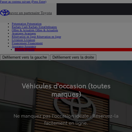
Passer au contenu suivant
(Press Enter)
...
Trouvez un partenaire Toyota
Voiture d'occasion
Présentation
Présentation
Rachats Cash
Rachats ExtraOrdinaires
Offres & Actualités
Offres & Actualités
Avantages
Avantages
Réservation en ligne
Réservation en ligne
Livraison
Livraison
Financement
Financement
Assurance
Assurance
Hybride
Hybride
Défilement vers la gauche
Défilement vers la droite
Véhicules d'occasion (toutes
marques)
Ne manquez pas l'occasion idéale : Réservez-la
facilement en ligne.