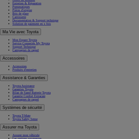
Entretien & Réparation
Pneumatiques
Pièces d'origine
Bris de glace
Carrosserie
Documentation & Support technique
Solution de paiement en x fois
Ma Vie avec Toyota
Mon Espace Toyota
Service Connectés My Toyota
Support Technique
Campagnes de rappel
Accessoires
Accessoires
Produits d'entretien
Assistance & Garanties
Toyota Assistance
Garanties Toyota
Bilan de Santé Batterie Toyota
Garantie Confort Extracare
Campagnes de rappel
Systèmes de sécurité
Toyota T-Mate
Toyota Safety Sense
Assurer ma Toyota
Assurer mon véhicule
Les options sur-mesure