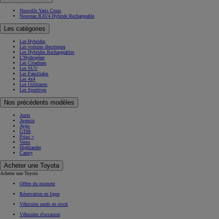
Nouvelle Yaris Cross
Nouveau RAV4 Hybride Rechargeable
Les catégories
Les Hybrides
Les voitures électriques
Les Hybrides Rechargeables
L'Hydrogène
Les Citadines
Les SUV
Les Familiales
Les 4x4
Les Utilitaires
Les Sportives
Nos précédents modèles
Auris
Avensis
Aygo
GT86
Prius +
Verso
Highlander
Camry
Acheter une Toyota
Acheter une Toyota
Offres du moment
Réservation en ligne
Véhicules neufs en stock
Véhicules d'occasion