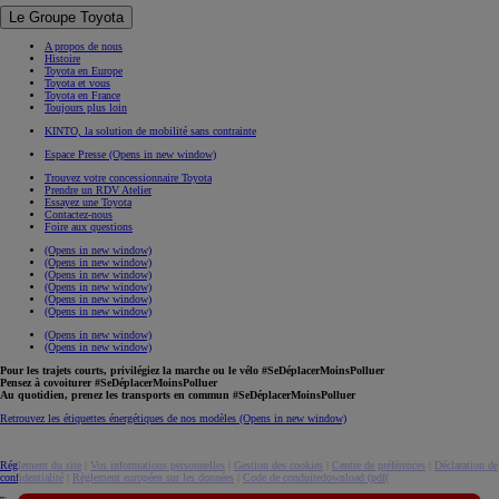
Le Groupe Toyota
A propos de nous
Histoire
Toyota en Europe
Toyota et vous
Toyota en France
Toujours plus loin
KINTO, la solution de mobilité sans contrainte
Espace Presse
(Opens in new window)
Trouvez votre concessionnaire Toyota
Prendre un RDV Atelier
Essayez une Toyota
Contactez-nous
Foire aux questions
(Opens in new window)
(Opens in new window)
(Opens in new window)
(Opens in new window)
(Opens in new window)
(Opens in new window)
(Opens in new window)
(Opens in new window)
Pour les trajets courts, privilégiez la marche ou le vélo #SeDéplacerMoinsPolluer
Pensez à covoiturer #SeDéplacerMoinsPolluer
Au quotidien, prenez les transports en commun #SeDéplacerMoinsPolluer
Retrouvez les étiquettes énergétiques de nos modèles
(Opens in new window)
Réglement du site
|
Vos informations personnelles
|
Gestion des cookies
|
Centre de préférences
|
Déclaration de
confidentialité
|
Règlement européen sur les données
|
Code de conduite
download (pdf(