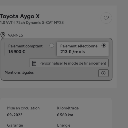
Toyota Aygo X
Sauvegarder le véh
1.0 VVT-i 72ch Dynamic S-CVT MY23
VANNES
Paiement comptant
Paiement comptant
Paiement sélectionné
15 900 €
213 € /mois
Personnaliser le mode de financement
Mentions légales
Mise en circulation
Kilométrage
09-2023
6 560 km
Garantie
Energie