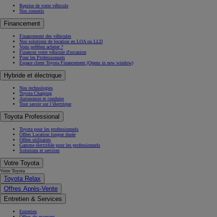
Reprise de votre véhicule
Nos conseils
Financement
Financement des véhicules
Nos solutions de location en LOA ou LLD
Vous préférez acheter ?
Financez votre véhicule d'occasion
Pour les Professionnels
Espace client Toyota Financement
(Opens in new window)
Hybride et électrique
Nos technologies
Toyota Charging
Autonomie et conduite
Tout savoir sur l’électrique
Toyota Professional
Toyota pour les professionnels
Offres Location longue durée
Offres utilitaires
Gamme électrifiée pour les professionnels
Solutions et services
Votre Toyota
Votre Toyota
Toyota Relax
Offres Après-Vente
Entretien & Services
Entretien
Offres du moment