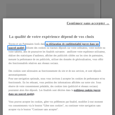
Continuer sans accepter →
mm
1 510
Hauteur
La qualité de votre expérience dépend de vos choix
Toyota et ses Partenaires listés dans
sa déclaration de confidentialité (ouvre dans un
nouvel onglet)
utilisent des cookies ou traceurs déposés sur votre ordinateur, votre mobile ou
Longueur
3 700
mm
votre tablette, afin de poursuivre les finalités suivantes : améliorer votre expérience utilisateur,
réaliser des statistiques d’audience, afficher des publicités ciblées sur les sites de partenaires,
mesurer la performance de ces publicités, utiliser des données de géolocalisation, vous offrir
des fonctionnalités relatives aux réseaux sociaux.
Des cookies sont nécessaires au fonctionnement du site et de nos services, et sont déposés
automatiquement.
Pour une navigation optimale, nous vous invitons à accepter les cookies de performance et/ou
fonctionnels. En les refusant, vous perdriez des informations affichées sur notre site. Sous
Largeur
1 740
mm
réserve de votre consentement préalable, des cookies tiers (publicité et réseaux sociaux)
pourraient alors être déposés. Les finalités sont décrites dans la
politique cookies (ouvre
dans un nouvel onglet)
.
Vous pouvez accepter les cookies, gérer vos préférences par finalité, modifier à tout moment
vos consentements via le bouton "Gérer mes cookies", ou continuer votre navigation sans
accepter via le bouton "Continuer sans accepter".
Consommation mixte