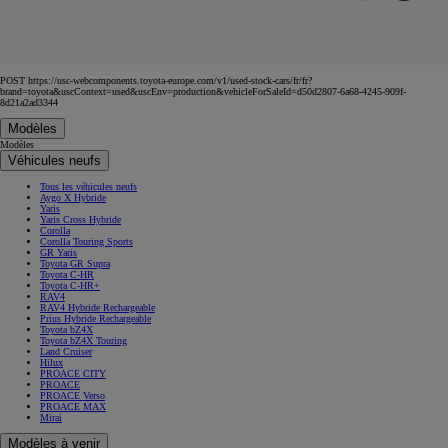
POST https://usc-webcomponents.toyota-europe.com/v1/used-stock-cars/fr/fr?
brand=toyota&uscContext=used&uscEnv=production&vehicleForSaleId=d50d2807-6a68-4245-909f-
8d21a2ad3344
Modèles
Modèles
Véhicules neufs
Tous les véhicules neufs
Aygo X Hybride
Yaris
Yaris Cross Hybride
Corolla
Corolla Touring Sports
GR Yaris
Toyota GR Supra
Toyota C-HR
Toyota C-HR+
RAV4
RAV4 Hybride Rechargeable
Prius Hybride Rechargeable
Toyota bZ4X
Toyota bZ4X Touring
Land Cruiser
Hilux
PROACE CITY
PROACE
PROACE Verso
PROACE MAX
Mirai
Modèles à venir