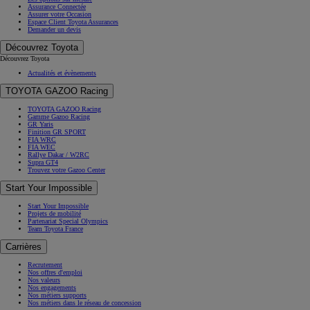
Assurance Connectée
Assurer votre Occasion
Espace Client Toyota Assurances
Demander un devis
Découvrez Toyota
Découvrez Toyota
Actualités et évènements
TOYOTA GAZOO Racing
TOYOTA GAZOO Racing
Gamme Gazoo Racing
GR Yaris
Finition GR SPORT
FIA WRC
FIA WEC
Rallye Dakar / W2RC
Supra GT4
Trouvez votre Gazoo Center
Start Your Impossible
Start Your Impossible
Projets de mobilité
Partenariat Special Olympics
Team Toyota France
Carrières
Recrutement
Nos offres d'emploi
Nos valeurs
Nos engagements
Nos métiers supports
Nos métiers dans le réseau de concession