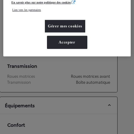
En savoir plus sur notre politique des cookies
Consommation mixte
4,9
L/100 km
Lien vers les partenaires
Émissions CO2
112
g/km
Gérer mes cookies
Performances
Vitesse maximale
151
km/h
Accepter
Accélération 0-100km/h
14,8
secondes
Transmission
Roues motrices
Roues motrices avant
Transmission
Boîte automatique
Équipements
Confort