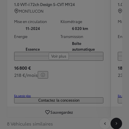
1.0 VVT-i 72ch Design S-CVT MY24
1.0 V
MONTLUCON
GI
Mise en circulation
Kilométrage
Mise e
11-2024
6 020 km
Energie
Transmission
Energ
Boîte
Essence
automatique
Voir plus
16 800 €
18 49
218 €/mois
236 
En savoir plus
En savoir
Contactez la concession
Sauvegardez
8 Véhicules similaires