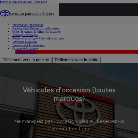
Passer au contenu suivant
(Press Enter)
...
Trouvez un partenaire Toyota
Voiture d'occasion
Présentation
Présentation
Rachats Cash
Rachats ExtraOrdinaires
Offres & Actualités
Offres & Actualités
Avantages
Avantages
Réservation en ligne
Réservation en ligne
Livraison
Livraison
Financement
Financement
Assurance
Assurance
Hybride
Hybride
Défilement vers la gauche
Défilement vers la droite
Véhicules d'occasion (toutes
marques)
Ne manquez pas l'occasion idéale : Réservez-la
facilement en ligne.