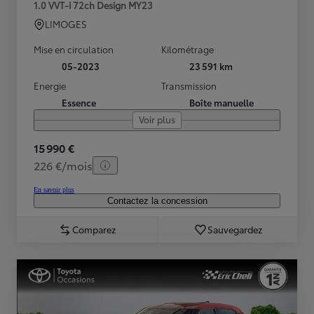
1.0 VVT-i 72ch Design MY23
LIMOGES
Mise en circulation
Kilométrage
05-2023
23 591 km
Energie
Transmission
Essence
Boîte manuelle
Voir plus
15 990 €
226 €/mois
En savoir plus
Contactez la concession
Comparez
Sauvegardez