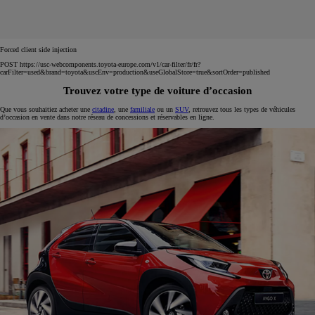
Forced client side injection
POST https://usc-webcomponents.toyota-europe.com/v1/car-filter/fr/fr?
carFilter=used&brand=toyota&uscEnv=production&useGlobalStore=true&sortOrder=published
Trouvez votre type de voiture d’occasion
Que vous souhaitiez acheter une
citadine
, une
familiale
ou un
SUV
, retrouvez tous les types de véhicules
d’occasion en vente dans notre réseau de concessions et réservables en ligne.