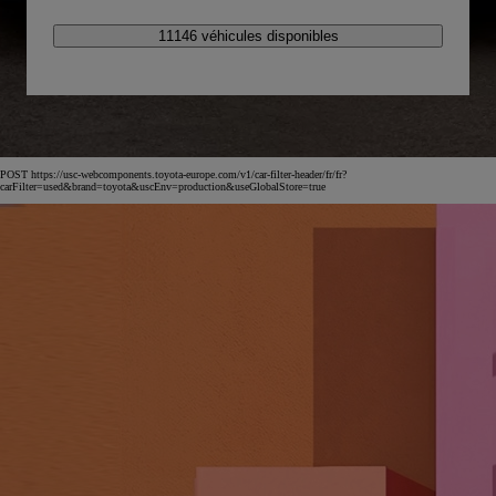
11146 véhicules disponibles
POST https://usc-webcomponents.toyota-europe.com/v1/car-filter-header/fr/fr?
carFilter=used&brand=toyota&uscEnv=production&useGlobalStore=true