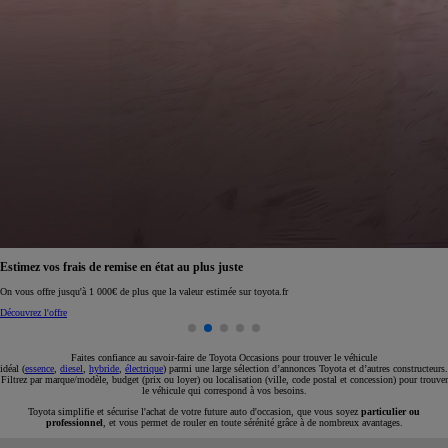
Réservez en ligne votre occasion pour 1€ seulement
Réservez en ligne
Faites confiance au savoir-faire de Toyota Occasions pour trouver le véhicule
idéal (
essence
,
diesel
,
hybride
,
électrique
) parmi une large sélection d’annonces Toyota et d’autres constructeurs.
Filtrez par marque/modèle, budget (prix ou loyer) ou localisation (ville, code postal et concession) pour trouver
le véhicule qui correspond à vos besoins.
Toyota simplifie et sécurise l'achat de votre future auto d'occasion, que vous soyez
particulier ou
professionnel
, et vous permet de rouler en toute sérénité grâce à de nombreux avantages.